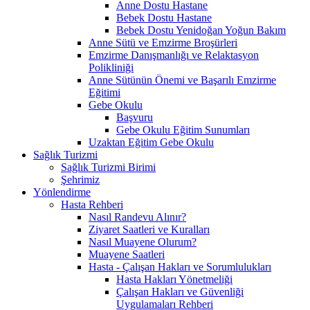
Anne Dostu Hastane
Bebek Dostu Hastane
Bebek Dostu Yenidoğan Yoğun Bakım
Anne Sütü ve Emzirme Broşürleri
Emzirme Danışmanlığı ve Relaktasyon
Polikliniği
Anne Sütünün Önemi ve Başarılı Emzirme
Eğitimi
Gebe Okulu
Başvuru
Gebe Okulu Eğitim Sunumları
Uzaktan Eğitim Gebe Okulu
Sağlık Turizmi
Sağlık Turizmi Birimi
Şehrimiz
Yönlendirme
Hasta Rehberi
Nasıl Randevu Alınır?
Ziyaret Saatleri ve Kuralları
Nasıl Muayene Olurum?
Muayene Saatleri
Hasta - Çalışan Hakları ve Sorumlulukları
Hasta Hakları Yönetmeliği
Çalışan Hakları ve Güvenliği
Uygulamaları Rehberi