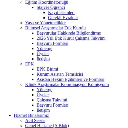
Eğitim Koordinatörlüğü
Stajyer Öğrenci
Kayıt İşlemleri
Gerekli Evraklar
Yasa ve Yönetmelikler
Bilimsel Araştırmalar Etik Kurulu
Başvurular Hakkında Bilgilendirme
2026 Yılı Etik Kurul Çalışma Takvimi
Başvuru Formları
Yönerge
Üyeler
İletişim
EPK
EPK Birimi
Kurum Asistan Temsilcisi
Asistan Hekim Eğitimleri ve Formları
Klinik Araştırmalar Koordinasyon Komisyonu
Yönerge
Üyeler
Çalışma Takvimi
Başvuru Formları
İletişim
Hizmet Binalarımız
Acil Servis
Genel Hastane (A Blok)