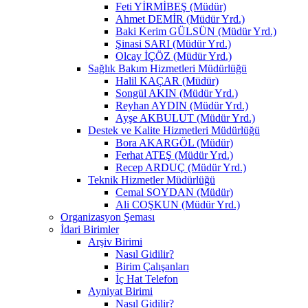
Feti YİRMİBEŞ (Müdür)
Ahmet DEMİR (Müdür Yrd.)
Baki Kerim GÜLSÜN (Müdür Yrd.)
Şinasi SARI (Müdür Yrd.)
Olcay İÇÖZ (Müdür Yrd.)
Sağlık Bakım Hizmetleri Müdürlüğü
Halil KAÇAR (Müdür)
Songül AKIN (Müdür Yrd.)
Reyhan AYDIN (Müdür Yrd.)
Ayşe AKBULUT (Müdür Yrd.)
Destek ve Kalite Hizmetleri Müdürlüğü
Bora AKARGÖL (Müdür)
Ferhat ATEŞ (Müdür Yrd.)
Recep ARDUÇ (Müdür Yrd.)
Teknik Hizmetler Müdürlüğü
Cemal SOYDAN (Müdür)
Ali COŞKUN (Müdür Yrd.)
Organizasyon Şeması
İdari Birimler
Arşiv Birimi
Nasıl Gidilir?
Birim Çalışanları
İç Hat Telefon
Ayniyat Birimi
Nasıl Gidilir?