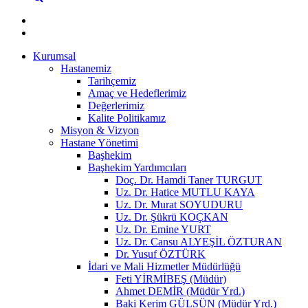
Kurumsal
Hastanemiz
Tarihçemiz
Amaç ve Hedeflerimiz
Değerlerimiz
Kalite Politikamız
Misyon & Vizyon
Hastane Yönetimi
Başhekim
Başhekim Yardımcıları
Doç. Dr. Hamdi Taner TURGUT
Uz. Dr. Hatice MUTLU KAYA
Uz. Dr. Murat SOYUDURU
Uz. Dr. Şükrü KOÇKAN
Uz. Dr. Emine YURT
Uz. Dr. Cansu ALYEŞİL ÖZTURAN
Dr. Yusuf ÖZTÜRK
İdari ve Mali Hizmetler Müdürlüğü
Feti YİRMİBEŞ (Müdür)
Ahmet DEMİR (Müdür Yrd.)
Baki Kerim GÜLSÜN (Müdür Yrd.)