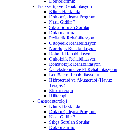
Doktorlarımız
Fiziksel tıp ve Rehabilitasyon
Klinik Hakkında
Doktor Çalışma Programı
Nasıl Gidilir ?
Sıkça Sorulan Sorular
Doktorlarımız
Pediatrik Rehabilitasyon
Ortopedik Rehabilitasyon
Nörolojik Rehabilitasyon
Robotik Rehabilitasyon
Onkolojik Rehabilitasyon
Romatolojik Rehabilitasyon
Üst ekstremite ve El Rehabilitasyonu
Lenfödem Rehabilitasyonu
Hidroterapi ve Akuaterapi (Havuz
Terapisi)
Elektroterapi
Hillterapi
Gastroenteroloji
Klinik Hakkında
Doktor Çalışma Programı
Nasıl Gidilir ?
Sıkça Sorulan Sorular
Doktorlarımız