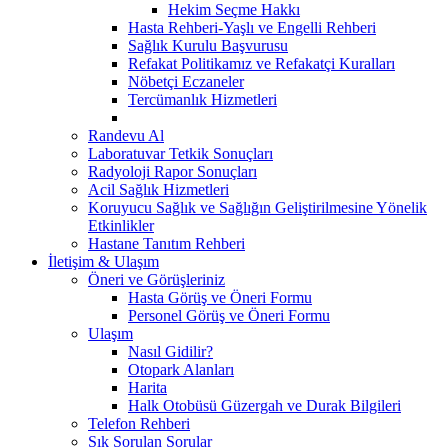
Hekim Seçme Hakkı
Hasta Rehberi-Yaşlı ve Engelli Rehberi
Sağlık Kurulu Başvurusu
Refakat Politikamız ve Refakatçi Kuralları
Nöbetçi Eczaneler
Tercümanlık Hizmetleri
Randevu Al
Laboratuvar Tetkik Sonuçları
Radyoloji Rapor Sonuçları
Acil Sağlık Hizmetleri
Koruyucu Sağlık ve Sağlığın Geliştirilmesine Yönelik
Etkinlikler
Hastane Tanıtım Rehberi
İletişim & Ulaşım
Öneri ve Görüşleriniz
Hasta Görüş ve Öneri Formu
Personel Görüş ve Öneri Formu
Ulaşım
Nasıl Gidilir?
Otopark Alanları
Harita
Halk Otobüsü Güzergah ve Durak Bilgileri
Telefon Rehberi
Sık Sorulan Sorular