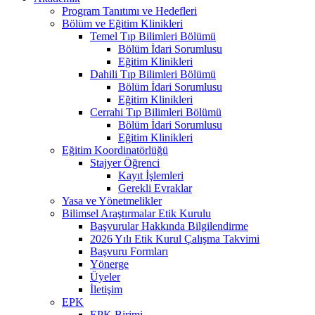
Program Tanıtımı ve Hedefleri
Bölüm ve Eğitim Klinikleri
Temel Tıp Bilimleri Bölümü
Bölüm İdari Sorumlusu
Eğitim Klinikleri
Dahili Tıp Bilimleri Bölümü
Bölüm İdari Sorumlusu
Eğitim Klinikleri
Cerrahi Tıp Bilimleri Bölümü
Bölüm İdari Sorumlusu
Eğitim Klinikleri
Eğitim Koordinatörlüğü
Stajyer Öğrenci
Kayıt İşlemleri
Gerekli Evraklar
Yasa ve Yönetmelikler
Bilimsel Araştırmalar Etik Kurulu
Başvurular Hakkında Bilgilendirme
2026 Yılı Etik Kurul Çalışma Takvimi
Başvuru Formları
Yönerge
Üyeler
İletişim
EPK
EPK Birimi