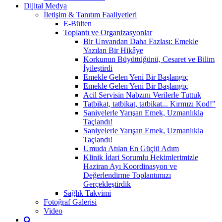
Dijital Medya
İletişim & Tanıtım Faaliyetleri
E-Bülten
Toplantı ve Organizasyonlar
Bir Unvandan Daha Fazlası: Emekle
Yazılan Bir Hikâye
Korkunun Büyüttüğünü, Cesaret ve Bilim
İyileştirdi
Emekle Gelen Yeni Bir Başlangıç
Emekle Gelen Yeni Bir Başlangıç
Acil Servisin Nabzını Verilerle Tuttuk
Tatbikat, tatbikat, tatbikat... Kırmızı Kod!"
Saniyelerle Yarışan Emek, Uzmanlıkla
Taçlandı!
Saniyelerle Yarışan Emek, Uzmanlıkla
Taçlandı!
Umuda Atılan En Güçlü Adım
Klinik İdari Sorumlu Hekimlerimizle
Haziran Ayı Koordinasyon ve
Değerlendirme Toplantımızı
Gerçekleştirdik
Sağlık Takvimi
Fotoğraf Galerisi
Video