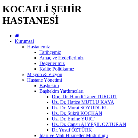
KOCAELİ ŞEHİR
HASTANESİ
Kurumsal
Hastanemiz
Tarihçemiz
Amaç ve Hedeflerimiz
Değerlerimiz
Kalite Politikamız
Misyon & Vizyon
Hastane Yönetimi
Başhekim
Başhekim Yardımcıları
Doç. Dr. Hamdi Taner TURGUT
Uz. Dr. Hatice MUTLU KAYA
Uz. Dr. Murat SOYUDURU
Uz. Dr. Şükrü KOÇKAN
Uz. Dr. Emine YURT
Uz. Dr. Cansu ALYEŞİL ÖZTURAN
Dr. Yusuf ÖZTÜRK
İdari ve Mali Hizmetler Müdürlüğü