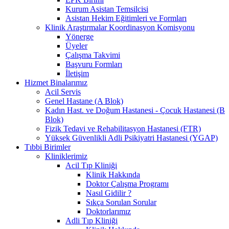
Kurum Asistan Temsilcisi
Asistan Hekim Eğitimleri ve Formları
Klinik Araştırmalar Koordinasyon Komisyonu
Yönerge
Üyeler
Çalışma Takvimi
Başvuru Formları
İletişim
Hizmet Binalarımız
Acil Servis
Genel Hastane (A Blok)
Kadın Hast. ve Doğum Hastanesi - Çocuk Hastanesi (B
Blok)
Fizik Tedavi ve Rehabilitasyon Hastanesi (FTR)
Yüksek Güvenlikli Adli Psikiyatri Hastanesi (YGAP)
Tıbbi Birimler
Kliniklerimiz
Acil Tıp Kliniği
Klinik Hakkında
Doktor Çalışma Programı
Nasıl Gidilir ?
Sıkça Sorulan Sorular
Doktorlarımız
Adli Tıp Kliniği