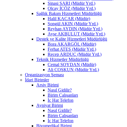
Şinasi SARI (Müdür Yrd.)
Olcay İÇÖZ (Müdür Yrd.)
Sağlık Bakım Hizmetleri Müdürlüğü
Halil KAÇAR (Müdür)
Songül AKIN (Müdür Yrd.)
Reyhan AYDIN (Müdür Yrd.)
Ayşe AKBULUT (Müdür Yrd.)
Destek ve Kalite Hizmetleri Müdürlüğü
Bora AKARGÖL (Müdür)
Ferhat ATEŞ (Müdür Yrd.)
Recep ARDUÇ (Müdür Yrd.)
Teknik Hizmetler Müdürlüğü
Cemal SOYDAN (Müdür)
Ali COŞKUN (Müdür Yrd.)
Organizasyon Şeması
İdari Birimler
Arşiv Birimi
Nasıl Gidilir?
Birim Çalışanları
İç Hat Telefon
Ayniyat Birimi
Nasıl Gidilir?
Birim Çalışanları
İç Hat Telefon
Biyomedikal Birimi