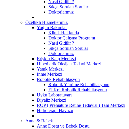
Nasıl Gidilir ?
Sıkça Sorulan Sorular
Doktorlarımız
Özellikli Hizmetlerimiz
Yoğun Bakımlar
Klinik Hakkında
Doktor Çalışma Programı
Nasıl Gidilir ?
Sıkça Sorulan Sorular
Doktorlarımız
Erişkin Kalp Merkezi
Hiperbarik Oksijen Tedavi Merkezi
Yanık Merkezi
İnme Merkezi
Robotik Rehabilitasyon
Robotik Yürüme Rehabilitasyonu
El Kol Robotik Rehabilitasyonu
Uyku Laboratuvarı
Diyaliz Merkezi
ROP ( Prematüre Retine Tedavisi ) Tanı Merkezi
Hidroterapi Havuzu
Anne & Bebek
Anne Dostu ve Bebek Dostu