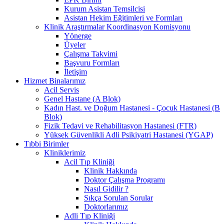
Kurum Asistan Temsilcisi
Asistan Hekim Eğitimleri ve Formları
Klinik Araştırmalar Koordinasyon Komisyonu
Yönerge
Üyeler
Çalışma Takvimi
Başvuru Formları
İletişim
Hizmet Binalarımız
Acil Servis
Genel Hastane (A Blok)
Kadın Hast. ve Doğum Hastanesi - Çocuk Hastanesi (B
Blok)
Fizik Tedavi ve Rehabilitasyon Hastanesi (FTR)
Yüksek Güvenlikli Adli Psikiyatri Hastanesi (YGAP)
Tıbbi Birimler
Kliniklerimiz
Acil Tıp Kliniği
Klinik Hakkında
Doktor Çalışma Programı
Nasıl Gidilir ?
Sıkça Sorulan Sorular
Doktorlarımız
Adli Tıp Kliniği