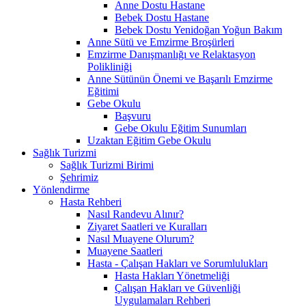
Anne Dostu Hastane
Bebek Dostu Hastane
Bebek Dostu Yenidoğan Yoğun Bakım
Anne Sütü ve Emzirme Broşürleri
Emzirme Danışmanlığı ve Relaktasyon
Polikliniği
Anne Sütünün Önemi ve Başarılı Emzirme
Eğitimi
Gebe Okulu
Başvuru
Gebe Okulu Eğitim Sunumları
Uzaktan Eğitim Gebe Okulu
Sağlık Turizmi
Sağlık Turizmi Birimi
Şehrimiz
Yönlendirme
Hasta Rehberi
Nasıl Randevu Alınır?
Ziyaret Saatleri ve Kuralları
Nasıl Muayene Olurum?
Muayene Saatleri
Hasta - Çalışan Hakları ve Sorumlulukları
Hasta Hakları Yönetmeliği
Çalışan Hakları ve Güvenliği
Uygulamaları Rehberi