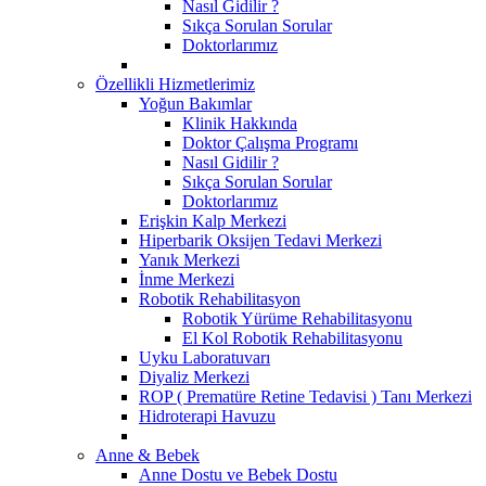
Nasıl Gidilir ?
Sıkça Sorulan Sorular
Doktorlarımız
Özellikli Hizmetlerimiz
Yoğun Bakımlar
Klinik Hakkında
Doktor Çalışma Programı
Nasıl Gidilir ?
Sıkça Sorulan Sorular
Doktorlarımız
Erişkin Kalp Merkezi
Hiperbarik Oksijen Tedavi Merkezi
Yanık Merkezi
İnme Merkezi
Robotik Rehabilitasyon
Robotik Yürüme Rehabilitasyonu
El Kol Robotik Rehabilitasyonu
Uyku Laboratuvarı
Diyaliz Merkezi
ROP ( Prematüre Retine Tedavisi ) Tanı Merkezi
Hidroterapi Havuzu
Anne & Bebek
Anne Dostu ve Bebek Dostu