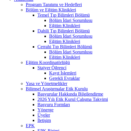
Program Tanıtımı ve Hedefleri
Bölüm ve Eğitim Klinikleri
Temel Tıp Bilimleri Bölümü
Bölüm İdari Sorumlusu
Eğitim Klinikleri
Dahili Tıp Bilimleri Bölümü
Bölüm İdari Sorumlusu
Eğitim Klinikleri
Cerrahi Tıp Bilimleri Bölümü
Bölüm İdari Sorumlusu
Eğitim Klinikleri
Eğitim Koordinatörlüğü
Stajyer Öğrenci
Kayıt İşlemleri
Gerekli Evraklar
Yasa ve Yönetmelikler
Bilimsel Araştırmalar Etik Kurulu
Başvurular Hakkında Bilgilendirme
2026 Yılı Etik Kurul Çalışma Takvimi
Başvuru Formları
Yönerge
Üyeler
İletişim
EPK
EPK Birimi