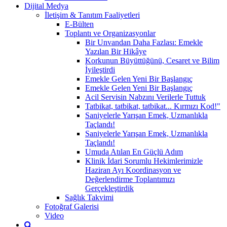
Dijital Medya
İletişim & Tanıtım Faaliyetleri
E-Bülten
Toplantı ve Organizasyonlar
Bir Unvandan Daha Fazlası: Emekle
Yazılan Bir Hikâye
Korkunun Büyüttüğünü, Cesaret ve Bilim
İyileştirdi
Emekle Gelen Yeni Bir Başlangıç
Emekle Gelen Yeni Bir Başlangıç
Acil Servisin Nabzını Verilerle Tuttuk
Tatbikat, tatbikat, tatbikat... Kırmızı Kod!"
Saniyelerle Yarışan Emek, Uzmanlıkla
Taçlandı!
Saniyelerle Yarışan Emek, Uzmanlıkla
Taçlandı!
Umuda Atılan En Güçlü Adım
Klinik İdari Sorumlu Hekimlerimizle
Haziran Ayı Koordinasyon ve
Değerlendirme Toplantımızı
Gerçekleştirdik
Sağlık Takvimi
Fotoğraf Galerisi
Video