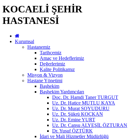
KOCAELİ ŞEHİR
HASTANESİ
Kurumsal
Hastanemiz
Tarihçemiz
Amaç ve Hedeflerimiz
Değerlerimiz
Kalite Politikamız
Misyon & Vizyon
Hastane Yönetimi
Başhekim
Başhekim Yardımcıları
Doç. Dr. Hamdi Taner TURGUT
Uz. Dr. Hatice MUTLU KAYA
Uz. Dr. Murat SOYUDURU
Uz. Dr. Şükrü KOÇKAN
Uz. Dr. Emine YURT
Uz. Dr. Cansu ALYEŞİL ÖZTURAN
Dr. Yusuf ÖZTÜRK
İdari ve Mali Hizmetler Müdürlüğü