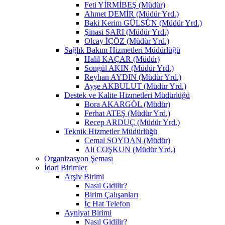
Feti YİRMİBEŞ (Müdür)
Ahmet DEMİR (Müdür Yrd.)
Baki Kerim GÜLSÜN (Müdür Yrd.)
Şinasi SARI (Müdür Yrd.)
Olcay İÇÖZ (Müdür Yrd.)
Sağlık Bakım Hizmetleri Müdürlüğü
Halil KAÇAR (Müdür)
Songül AKIN (Müdür Yrd.)
Reyhan AYDIN (Müdür Yrd.)
Ayşe AKBULUT (Müdür Yrd.)
Destek ve Kalite Hizmetleri Müdürlüğü
Bora AKARGÖL (Müdür)
Ferhat ATEŞ (Müdür Yrd.)
Recep ARDUÇ (Müdür Yrd.)
Teknik Hizmetler Müdürlüğü
Cemal SOYDAN (Müdür)
Ali COŞKUN (Müdür Yrd.)
Organizasyon Şeması
İdari Birimler
Arşiv Birimi
Nasıl Gidilir?
Birim Çalışanları
İç Hat Telefon
Ayniyat Birimi
Nasıl Gidilir?