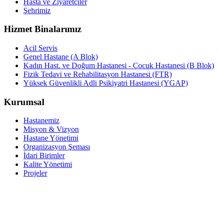
Hasta ve Ziyaretçiler
Şehrimiz
Hizmet Binalarımız
Acil Servis
Genel Hastane (A Blok)
Kadın Hast. ve Doğum Hastanesi - Çocuk Hastanesi (B Blok)
Fizik Tedavi ve Rehabilitasyon Hastanesi (FTR)
Yüksek Güvenlikli Adli Psikiyatri Hastanesi (YGAP)
Kurumsal
Hastanemiz
Misyon & Vizyon
Hastane Yönetimi
Organizasyon Şeması
İdari Birimler
Kalite Yönetimi
Projeler