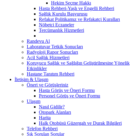
Hekim Seçme Hakkı
Hasta Rehberi-Yaşlı ve Engelli Rehberi
Sağlık Kurulu Başvurusu
Refakat Politikamız ve Refakatçi Kuralları
Nöbetçi Eczaneler
Tercümanlık Hizmetleri
Randevu Al
Laboratuvar Tetkik Sonuçları
Radyoloji Rapor Sonuçları
Acil Sağlık Hizmetleri
Koruyucu Sağlık ve Sağlığın Geliştirilmesine Yönelik
Etkinlikler
Hastane Tanıtım Rehberi
İletişim & Ulaşım
Öneri ve Görüşleriniz
Hasta Görüş ve Öneri Formu
Personel Görüş ve Öneri Formu
Ulaşım
Nasıl Gidilir?
Otopark Alanları
Harita
Halk Otobüsü Güzergah ve Durak Bilgileri
Telefon Rehberi
Sık Sorulan Sorular