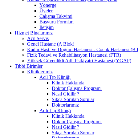
Yönerge
Üyeler
Çalışma Takvimi
Başvuru Formları
İletişim
Hizmet Binalarımız
Acil Servis
Genel Hastane (A Blok)
Kadın Hast. ve Doğum Hastanesi - Çocuk Hastanesi (B 
Fizik Tedavi ve Rehabilitasyon Hastanesi (FTR)
Yüksek Güvenlikli Adli Psikiyatri Hastanesi (YGAP)
Tıbbi Birimler
Kliniklerimiz
Acil Tıp Kliniği
Klinik Hakkında
Doktor Çalışma Programı
Nasıl Gidilir ?
Sıkça Sorulan Sorular
Doktorlarımız
Adli Tıp Kliniği
Klinik Hakkında
Doktor Çalışma Programı
Nasıl Gidilir ?
Sıkça Sorulan Sorular