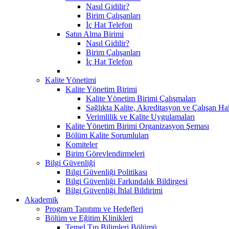
Nasıl Gidilir?
Birim Çalışanları
İç Hat Telefon
Satın Alma Birimi
Nasıl Gidilir?
Birim Çalışanları
İç Hat Telefon
Kalite Yönetimi
Kalite Yönetim Birimi
Kalite Yönetim Birimi Çalışmaları
Sağlıkta Kalite, Akreditasyon ve Çalışan Ha
Verimlilik ve Kalite Uygulamaları
Kalite Yönetim Birimi Organizasyon Şeması
Bölüm Kalite Sorumluları
Komiteler
Birim Görevlendirmeleri
Bilgi Güvenliği
Bilgi Güvenliği Politikası
Bilgi Güvenliği Farkındalık Bildirgesi
Bilgi Güvenliği İhlal Bildirimi
Akademik
Program Tanıtımı ve Hedefleri
Bölüm ve Eğitim Klinikleri
Temel Tıp Bilimleri Bölümü