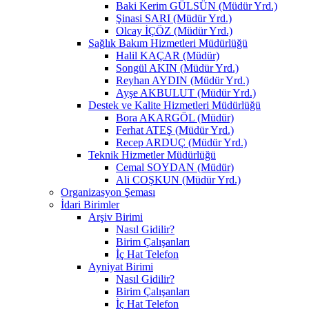
Baki Kerim GÜLSÜN (Müdür Yrd.)
Şinasi SARI (Müdür Yrd.)
Olcay İÇÖZ (Müdür Yrd.)
Sağlık Bakım Hizmetleri Müdürlüğü
Halil KAÇAR (Müdür)
Songül AKIN (Müdür Yrd.)
Reyhan AYDIN (Müdür Yrd.)
Ayşe AKBULUT (Müdür Yrd.)
Destek ve Kalite Hizmetleri Müdürlüğü
Bora AKARGÖL (Müdür)
Ferhat ATEŞ (Müdür Yrd.)
Recep ARDUÇ (Müdür Yrd.)
Teknik Hizmetler Müdürlüğü
Cemal SOYDAN (Müdür)
Ali COŞKUN (Müdür Yrd.)
Organizasyon Şeması
İdari Birimler
Arşiv Birimi
Nasıl Gidilir?
Birim Çalışanları
İç Hat Telefon
Ayniyat Birimi
Nasıl Gidilir?
Birim Çalışanları
İç Hat Telefon