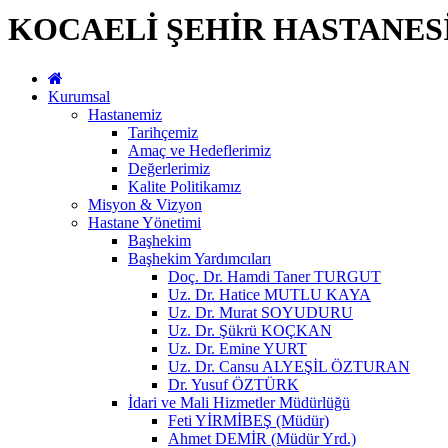
KOCAELİ ŞEHİR HASTANES
Kurumsal
Hastanemiz
Tarihçemiz
Amaç ve Hedeflerimiz
Değerlerimiz
Kalite Politikamız
Misyon & Vizyon
Hastane Yönetimi
Başhekim
Başhekim Yardımcıları
Doç. Dr. Hamdi Taner TURGUT
Uz. Dr. Hatice MUTLU KAYA
Uz. Dr. Murat SOYUDURU
Uz. Dr. Şükrü KOÇKAN
Uz. Dr. Emine YURT
Uz. Dr. Cansu ALYEŞİL ÖZTURAN
Dr. Yusuf ÖZTÜRK
İdari ve Mali Hizmetler Müdürlüğü
Feti YİRMİBEŞ (Müdür)
Ahmet DEMİR (Müdür Yrd.)