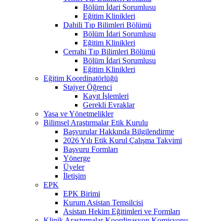
Bölüm İdari Sorumlusu
Eğitim Klinikleri
Dahili Tıp Bilimleri Bölümü
Bölüm İdari Sorumlusu
Eğitim Klinikleri
Cerrahi Tıp Bilimleri Bölümü
Bölüm İdari Sorumlusu
Eğitim Klinikleri
Eğitim Koordinatörlüğü
Stajyer Öğrenci
Kayıt İşlemleri
Gerekli Evraklar
Yasa ve Yönetmelikler
Bilimsel Araştırmalar Etik Kurulu
Başvurular Hakkında Bilgilendirme
2026 Yılı Etik Kurul Çalışma Takvimi
Başvuru Formları
Yönerge
Üyeler
İletişim
EPK
EPK Birimi
Kurum Asistan Temsilcisi
Asistan Hekim Eğitimleri ve Formları
Klinik Araştırmalar Koordinasyon Komisyonu