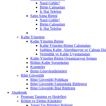
Nasıl Gidilir?
Birim Çalışanları
İç Hat Telefon
Satın Alma Birimi
Nasıl Gidilir?
Birim Çalışanları
İç Hat Telefon
Kalite Yönetimi
Kalite Yönetim Birimi
Kalite Yönetim Birimi Çalışmaları
Sağlıkta Kalite, Akreditasyon ve Çalışan Ha
Verimlilik ve Kalite Uygulamaları
Kalite Yönetim Birimi Organizasyon Şeması
Bölüm Kalite Sorumluları
Komiteler
Birim Görevlendirmeleri
Bilgi Güvenliği
Bilgi Güvenliği Politikası
Bilgi Güvenliği Farkındalık Bildirgesi
Bilgi Güvenliği İhlal Bildirimi
Akademik
Program Tanıtımı ve Hedefleri
Bölüm ve Eğitim Klinikleri
Temel Tıp Bilimleri Bölümü