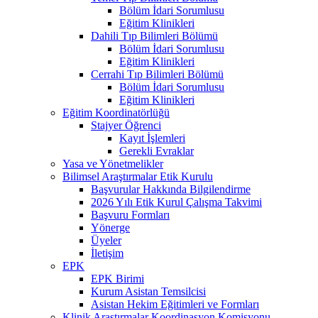
Bölüm İdari Sorumlusu
Eğitim Klinikleri
Dahili Tıp Bilimleri Bölümü
Bölüm İdari Sorumlusu
Eğitim Klinikleri
Cerrahi Tıp Bilimleri Bölümü
Bölüm İdari Sorumlusu
Eğitim Klinikleri
Eğitim Koordinatörlüğü
Stajyer Öğrenci
Kayıt İşlemleri
Gerekli Evraklar
Yasa ve Yönetmelikler
Bilimsel Araştırmalar Etik Kurulu
Başvurular Hakkında Bilgilendirme
2026 Yılı Etik Kurul Çalışma Takvimi
Başvuru Formları
Yönerge
Üyeler
İletişim
EPK
EPK Birimi
Kurum Asistan Temsilcisi
Asistan Hekim Eğitimleri ve Formları
Klinik Araştırmalar Koordinasyon Komisyonu