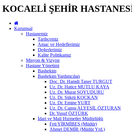
KOCAELİ ŞEHİR HASTANES
Kurumsal
Hastanemiz
Tarihçemiz
Amaç ve Hedeflerimiz
Değerlerimiz
Kalite Politikamız
Misyon & Vizyon
Hastane Yönetimi
Başhekim
Başhekim Yardımcıları
Doç. Dr. Hamdi Taner TURGUT
Uz. Dr. Hatice MUTLU KAYA
Uz. Dr. Murat SOYUDURU
Uz. Dr. Şükrü KOÇKAN
Uz. Dr. Emine YURT
Uz. Dr. Cansu ALYEŞİL ÖZTURAN
Dr. Yusuf ÖZTÜRK
İdari ve Mali Hizmetler Müdürlüğü
Feti YİRMİBEŞ (Müdür)
Ahmet DEMİR (Müdür Yrd.)