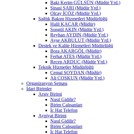
Baki Kerim GÜLSÜN (Müdür Yrd.)
Şinasi SARI (Müdür Yrd.)
Olcay İÇÖZ (Müdür Yrd.)
Sağlık Bakım Hizmetleri Müdürlüğü
Halil KAÇAR (Müdür)
Songül AKIN (Müdür Yrd.)
Reyhan AYDIN (Müdür Yrd.)
Ayşe AKBULUT (Müdür Yrd.)
Destek ve Kalite Hizmetleri Müdürlüğü
Bora AKARGÖL (Müdür)
Ferhat ATEŞ (Müdür Yrd.)
Recep ARDUÇ (Müdür Yrd.)
Teknik Hizmetler Müdürlüğü
Cemal SOYDAN (Müdür)
Ali COŞKUN (Müdür Yrd.)
Organizasyon Şeması
İdari Birimler
Arşiv Birimi
Nasıl Gidilir?
Birim Çalışanları
İç Hat Telefon
Ayniyat Birimi
Nasıl Gidilir?
Birim Çalışanları
İç Hat Telefon