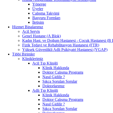
Yönerge
Üyeler
Çalışma Takvimi
Başvuru Formları
İletişim
Hizmet Binalarımız
Acil Servis
Genel Hastane (A Blok)
Kadın Hast. ve Doğum Hastanesi - Çocuk Hastanesi (B 
Fizik Tedavi ve Rehabilitasyon Hastanesi (FTR)
Yüksek Güvenlikli Adli Psikiyatri Hastanesi (YGAP)
Tıbbi Birimler
Kliniklerimiz
Acil Tıp Kliniği
Klinik Hakkında
Doktor Çalışma Programı
Nasıl Gidilir ?
Sıkça Sorulan Sorular
Doktorlarımız
Adli Tıp Kliniği
Klinik Hakkında
Doktor Çalışma Programı
Nasıl Gidilir ?
Sıkça Sorulan Sorular