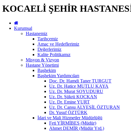
KOCAELİ ŞEHİR HASTANES
Kurumsal
Hastanemiz
Tarihçemiz
Amaç ve Hedeflerimiz
Değerlerimiz
Kalite Politikamız
Misyon & Vizyon
Hastane Yönetimi
Başhekim
Başhekim Yardımcıları
Doç. Dr. Hamdi Taner TURGUT
Uz. Dr. Hatice MUTLU KAYA
Uz. Dr. Murat SOYUDURU
Uz. Dr. Şükrü KOÇKAN
Uz. Dr. Emine YURT
Uz. Dr. Cansu ALYEŞİL ÖZTURAN
Dr. Yusuf ÖZTÜRK
İdari ve Mali Hizmetler Müdürlüğü
Feti YİRMİBEŞ (Müdür)
Ahmet DEMİR (Müdür Yrd.)