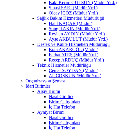
Baki Kerim GÜLSÜN (Müdür Yrd.)
Şinasi SARI (Müdür Yrd.)
Olcay İÇÖZ (Müdür Yrd.)
Sağlık Bakım Hizmetleri Müdürlüğü
Halil KAÇAR (Müdür)
Songül AKIN (Müdür Yrd.)
Reyhan AYDIN (Müdür Yrd.)
Ayşe AKBULUT (Müdür Yrd.)
Destek ve Kalite Hizmetleri Müdürlüğü
Bora AKARGÖL (Müdür)
Ferhat ATEŞ (Müdür Yrd.)
Recep ARDUÇ (Müdür Yrd.)
Teknik Hizmetler Müdürlüğü
Cemal SOYDAN (Müdür)
Ali COŞKUN (Müdür Yrd.)
Organizasyon Şeması
İdari Birimler
Arşiv Birimi
Nasıl Gidilir?
Birim Çalışanları
İç Hat Telefon
Ayniyat Birimi
Nasıl Gidilir?
Birim Çalışanları
İç Hat Telefon