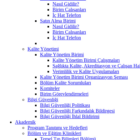
Nasıl Gidilir?
Birim Çalışanları
İç Hat Telefon
Satın Alma Birimi
Nasıl Gidilir?
Birim Çalışanları
İç Hat Telefon
Kalite Yönetimi
Kalite Yönetim Birimi
Kalite Yönetim Birimi Çalışmaları
Sağlıkta Kalite, Akreditasyon ve Çalışan Ha
Verimlilik ve Kalite Uygulamaları
Kalite Yönetim Birimi Organizasyon Şeması
Bölüm Kalite Sorumluları
Komiteler
Birim Görevlendirmeleri
Bilgi Güvenliği
Bilgi Güvenliği Politikası
Bilgi Güvenliği Farkındalık Bildirgesi
Bilgi Güvenliği İhlal Bildirimi
Akademik
Program Tanıtımı ve Hedefleri
Bölüm ve Eğitim Klinikleri
Temel Tıp Bilimleri Bölümü