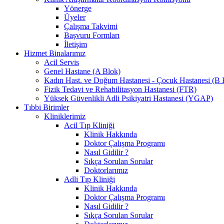
Yönerge
Üyeler
Çalışma Takvimi
Başvuru Formları
İletişim
Hizmet Binalarımız
Acil Servis
Genel Hastane (A Blok)
Kadın Hast. ve Doğum Hastanesi - Çocuk Hastanesi (B 
Fizik Tedavi ve Rehabilitasyon Hastanesi (FTR)
Yüksek Güvenlikli Adli Psikiyatri Hastanesi (YGAP)
Tıbbi Birimler
Kliniklerimiz
Acil Tıp Kliniği
Klinik Hakkında
Doktor Çalışma Programı
Nasıl Gidilir ?
Sıkça Sorulan Sorular
Doktorlarımız
Adli Tıp Kliniği
Klinik Hakkında
Doktor Çalışma Programı
Nasıl Gidilir ?
Sıkça Sorulan Sorular