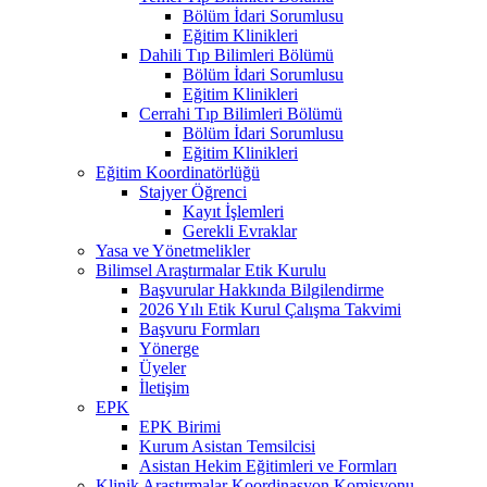
Bölüm İdari Sorumlusu
Eğitim Klinikleri
Dahili Tıp Bilimleri Bölümü
Bölüm İdari Sorumlusu
Eğitim Klinikleri
Cerrahi Tıp Bilimleri Bölümü
Bölüm İdari Sorumlusu
Eğitim Klinikleri
Eğitim Koordinatörlüğü
Stajyer Öğrenci
Kayıt İşlemleri
Gerekli Evraklar
Yasa ve Yönetmelikler
Bilimsel Araştırmalar Etik Kurulu
Başvurular Hakkında Bilgilendirme
2026 Yılı Etik Kurul Çalışma Takvimi
Başvuru Formları
Yönerge
Üyeler
İletişim
EPK
EPK Birimi
Kurum Asistan Temsilcisi
Asistan Hekim Eğitimleri ve Formları
Klinik Araştırmalar Koordinasyon Komisyonu