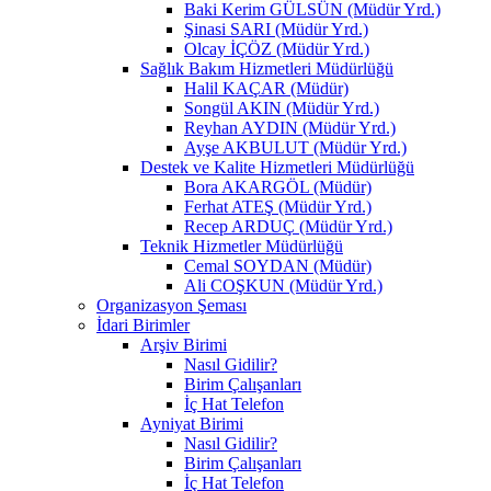
Baki Kerim GÜLSÜN (Müdür Yrd.)
Şinasi SARI (Müdür Yrd.)
Olcay İÇÖZ (Müdür Yrd.)
Sağlık Bakım Hizmetleri Müdürlüğü
Halil KAÇAR (Müdür)
Songül AKIN (Müdür Yrd.)
Reyhan AYDIN (Müdür Yrd.)
Ayşe AKBULUT (Müdür Yrd.)
Destek ve Kalite Hizmetleri Müdürlüğü
Bora AKARGÖL (Müdür)
Ferhat ATEŞ (Müdür Yrd.)
Recep ARDUÇ (Müdür Yrd.)
Teknik Hizmetler Müdürlüğü
Cemal SOYDAN (Müdür)
Ali COŞKUN (Müdür Yrd.)
Organizasyon Şeması
İdari Birimler
Arşiv Birimi
Nasıl Gidilir?
Birim Çalışanları
İç Hat Telefon
Ayniyat Birimi
Nasıl Gidilir?
Birim Çalışanları
İç Hat Telefon