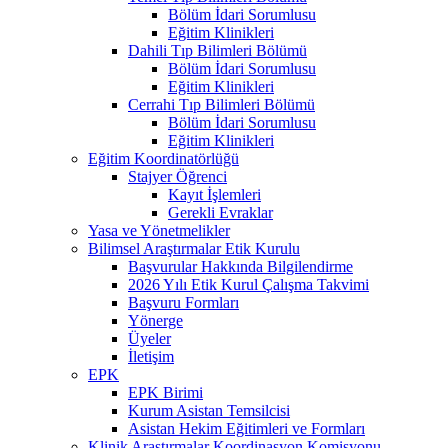
Bölüm İdari Sorumlusu
Eğitim Klinikleri
Dahili Tıp Bilimleri Bölümü
Bölüm İdari Sorumlusu
Eğitim Klinikleri
Cerrahi Tıp Bilimleri Bölümü
Bölüm İdari Sorumlusu
Eğitim Klinikleri
Eğitim Koordinatörlüğü
Stajyer Öğrenci
Kayıt İşlemleri
Gerekli Evraklar
Yasa ve Yönetmelikler
Bilimsel Araştırmalar Etik Kurulu
Başvurular Hakkında Bilgilendirme
2026 Yılı Etik Kurul Çalışma Takvimi
Başvuru Formları
Yönerge
Üyeler
İletişim
EPK
EPK Birimi
Kurum Asistan Temsilcisi
Asistan Hekim Eğitimleri ve Formları
Klinik Araştırmalar Koordinasyon Komisyonu