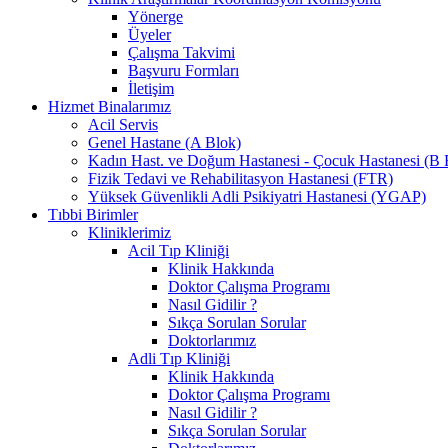
Yönerge
Üyeler
Çalışma Takvimi
Başvuru Formları
İletişim
Hizmet Binalarımız
Acil Servis
Genel Hastane (A Blok)
Kadın Hast. ve Doğum Hastanesi - Çocuk Hastanesi (B 
Fizik Tedavi ve Rehabilitasyon Hastanesi (FTR)
Yüksek Güvenlikli Adli Psikiyatri Hastanesi (YGAP)
Tıbbi Birimler
Kliniklerimiz
Acil Tıp Kliniği
Klinik Hakkında
Doktor Çalışma Programı
Nasıl Gidilir ?
Sıkça Sorulan Sorular
Doktorlarımız
Adli Tıp Kliniği
Klinik Hakkında
Doktor Çalışma Programı
Nasıl Gidilir ?
Sıkça Sorulan Sorular