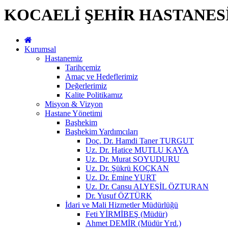
KOCAELİ ŞEHİR HASTANES
Kurumsal
Hastanemiz
Tarihçemiz
Amaç ve Hedeflerimiz
Değerlerimiz
Kalite Politikamız
Misyon & Vizyon
Hastane Yönetimi
Başhekim
Başhekim Yardımcıları
Doç. Dr. Hamdi Taner TURGUT
Uz. Dr. Hatice MUTLU KAYA
Uz. Dr. Murat SOYUDURU
Uz. Dr. Şükrü KOÇKAN
Uz. Dr. Emine YURT
Uz. Dr. Cansu ALYEŞİL ÖZTURAN
Dr. Yusuf ÖZTÜRK
İdari ve Mali Hizmetler Müdürlüğü
Feti YİRMİBEŞ (Müdür)
Ahmet DEMİR (Müdür Yrd.)