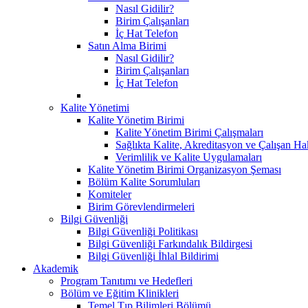
Nasıl Gidilir?
Birim Çalışanları
İç Hat Telefon
Satın Alma Birimi
Nasıl Gidilir?
Birim Çalışanları
İç Hat Telefon
Kalite Yönetimi
Kalite Yönetim Birimi
Kalite Yönetim Birimi Çalışmaları
Sağlıkta Kalite, Akreditasyon ve Çalışan Ha
Verimlilik ve Kalite Uygulamaları
Kalite Yönetim Birimi Organizasyon Şeması
Bölüm Kalite Sorumluları
Komiteler
Birim Görevlendirmeleri
Bilgi Güvenliği
Bilgi Güvenliği Politikası
Bilgi Güvenliği Farkındalık Bildirgesi
Bilgi Güvenliği İhlal Bildirimi
Akademik
Program Tanıtımı ve Hedefleri
Bölüm ve Eğitim Klinikleri
Temel Tıp Bilimleri Bölümü