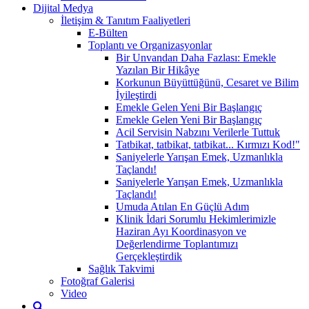
Dijital Medya
İletişim & Tanıtım Faaliyetleri
E-Bülten
Toplantı ve Organizasyonlar
Bir Unvandan Daha Fazlası: Emekle
Yazılan Bir Hikâye
Korkunun Büyüttüğünü, Cesaret ve Bilim
İyileştirdi
Emekle Gelen Yeni Bir Başlangıç
Emekle Gelen Yeni Bir Başlangıç
Acil Servisin Nabzını Verilerle Tuttuk
Tatbikat, tatbikat, tatbikat... Kırmızı Kod!"
Saniyelerle Yarışan Emek, Uzmanlıkla
Taçlandı!
Saniyelerle Yarışan Emek, Uzmanlıkla
Taçlandı!
Umuda Atılan En Güçlü Adım
Klinik İdari Sorumlu Hekimlerimizle
Haziran Ayı Koordinasyon ve
Değerlendirme Toplantımızı
Gerçekleştirdik
Sağlık Takvimi
Fotoğraf Galerisi
Video