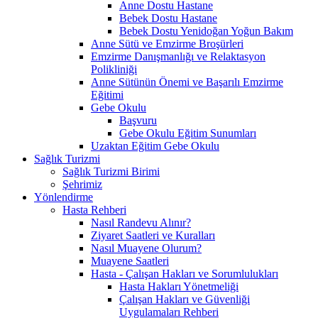
Anne Dostu Hastane
Bebek Dostu Hastane
Bebek Dostu Yenidoğan Yoğun Bakım
Anne Sütü ve Emzirme Broşürleri
Emzirme Danışmanlığı ve Relaktasyon
Polikliniği
Anne Sütünün Önemi ve Başarılı Emzirme
Eğitimi
Gebe Okulu
Başvuru
Gebe Okulu Eğitim Sunumları
Uzaktan Eğitim Gebe Okulu
Sağlık Turizmi
Sağlık Turizmi Birimi
Şehrimiz
Yönlendirme
Hasta Rehberi
Nasıl Randevu Alınır?
Ziyaret Saatleri ve Kuralları
Nasıl Muayene Olurum?
Muayene Saatleri
Hasta - Çalışan Hakları ve Sorumlulukları
Hasta Hakları Yönetmeliği
Çalışan Hakları ve Güvenliği
Uygulamaları Rehberi