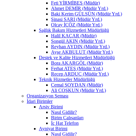
Feti YİRMİBEŞ (Müdür)
Ahmet DEMİR (Müdür Yrd.)
Baki Kerim GÜLSÜN (Müdür Yrd.)
Şinasi SARI (Müdür Yrd.)
Olcay İÇÖZ (Müdür Yrd.)
Sağlık Bakım Hizmetleri Müdürlüğü
Halil KAÇAR (Müdür)
Songül AKIN (Müdür Yrd.)
Reyhan AYDIN (Müdür Yrd.)
Ayşe AKBULUT (Müdür Yrd.)
Destek ve Kalite Hizmetleri Müdürlüğü
Bora AKARGÖL (Müdür)
Ferhat ATEŞ (Müdür Yrd.)
Recep ARDUÇ (Müdür Yrd.)
Teknik Hizmetler Müdürlüğü
Cemal SOYDAN (Müdür)
Ali COŞKUN (Müdür Yrd.)
Organizasyon Şeması
İdari Birimler
Arşiv Birimi
Nasıl Gidilir?
Birim Çalışanları
İç Hat Telefon
Ayniyat Birimi
Nasıl Gidilir?