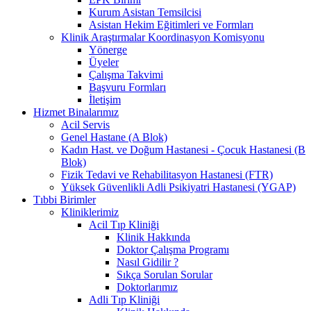
Kurum Asistan Temsilcisi
Asistan Hekim Eğitimleri ve Formları
Klinik Araştırmalar Koordinasyon Komisyonu
Yönerge
Üyeler
Çalışma Takvimi
Başvuru Formları
İletişim
Hizmet Binalarımız
Acil Servis
Genel Hastane (A Blok)
Kadın Hast. ve Doğum Hastanesi - Çocuk Hastanesi (B
Blok)
Fizik Tedavi ve Rehabilitasyon Hastanesi (FTR)
Yüksek Güvenlikli Adli Psikiyatri Hastanesi (YGAP)
Tıbbi Birimler
Kliniklerimiz
Acil Tıp Kliniği
Klinik Hakkında
Doktor Çalışma Programı
Nasıl Gidilir ?
Sıkça Sorulan Sorular
Doktorlarımız
Adli Tıp Kliniği