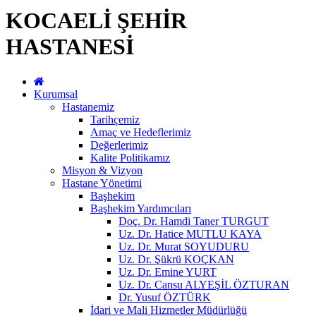
KOCAELİ ŞEHİR
HASTANESİ
Kurumsal
Hastanemiz
Tarihçemiz
Amaç ve Hedeflerimiz
Değerlerimiz
Kalite Politikamız
Misyon & Vizyon
Hastane Yönetimi
Başhekim
Başhekim Yardımcıları
Doç. Dr. Hamdi Taner TURGUT
Uz. Dr. Hatice MUTLU KAYA
Uz. Dr. Murat SOYUDURU
Uz. Dr. Şükrü KOÇKAN
Uz. Dr. Emine YURT
Uz. Dr. Cansu ALYEŞİL ÖZTURAN
Dr. Yusuf ÖZTÜRK
İdari ve Mali Hizmetler Müdürlüğü