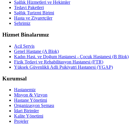
Sağlık Hizmetleri ve Hekimler
Tedavi Paketleri
Sağlık Turizmi Birimi
Hasta ve Ziyaretçiler
Şehrimiz
Hizmet Binalarımız
Acil Servis
Genel Hastane (A Blok)
Kadın Hast. ve Doğum Hastanesi - Çocuk Hastanesi (B Blok)
Fizik Tedavi ve Rehabilitasyon Hastanesi (FTR)
Yüksek Güvenlikli Adli Psikiyatri Hastanesi (YGAP)
Kurumsal
Hastanemiz
Misyon & Vizyon
Hastane Yönetimi
Organizasyon Şeması
İdari Birimler
Kalite Yönetimi
Projeler