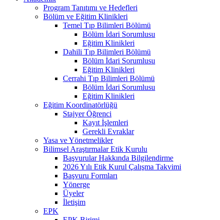
Program Tanıtımı ve Hedefleri
Bölüm ve Eğitim Klinikleri
Temel Tıp Bilimleri Bölümü
Bölüm İdari Sorumlusu
Eğitim Klinikleri
Dahili Tıp Bilimleri Bölümü
Bölüm İdari Sorumlusu
Eğitim Klinikleri
Cerrahi Tıp Bilimleri Bölümü
Bölüm İdari Sorumlusu
Eğitim Klinikleri
Eğitim Koordinatörlüğü
Stajyer Öğrenci
Kayıt İşlemleri
Gerekli Evraklar
Yasa ve Yönetmelikler
Bilimsel Araştırmalar Etik Kurulu
Başvurular Hakkında Bilgilendirme
2026 Yılı Etik Kurul Çalışma Takvimi
Başvuru Formları
Yönerge
Üyeler
İletişim
EPK
EPK Birimi