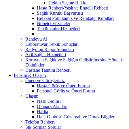
Hekim Seçme Hakkı
Hasta Rehberi-Yaşlı ve Engelli Rehberi
Sağlık Kurulu Başvurusu
Refakat Politikamız ve Refakatçi Kuralları
Nöbetçi Eczaneler
Tercümanlık Hizmetleri
Randevu Al
Laboratuvar Tetkik Sonuçları
Radyoloji Rapor Sonuçları
Acil Sağlık Hizmetleri
Koruyucu Sağlık ve Sağlığın Geliştirilmesine Yönelik
Etkinlikler
Hastane Tanıtım Rehberi
İletişim & Ulaşım
Öneri ve Görüşleriniz
Hasta Görüş ve Öneri Formu
Personel Görüş ve Öneri Formu
Ulaşım
Nasıl Gidilir?
Otopark Alanları
Harita
Halk Otobüsü Güzergah ve Durak Bilgileri
Telefon Rehberi
Sık Sorulan Sorular