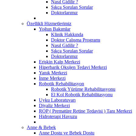
Nasıl Gidilir ?
Sıkça Sorulan Sorular
Doktorlarımız
Özellikli Hizmetlerimiz
Yoğun Bakımlar
Klinik Hakkında
Doktor Çalışma Programı
Nasıl Gidilir ?
Sıkça Sorulan Sorular
Doktorlarımız
Erişkin Kalp Merkezi
Hiperbarik Oksijen Tedavi Merkezi
Yanık Merkezi
İnme Merkezi
Robotik Rehabilitasyon
Robotik Yürüme Rehabilitasyonu
El Kol Robotik Rehabilitasyonu
Uyku Laboratuvarı
Diyaliz Merkezi
ROP ( Prematüre Retine Tedavisi ) Tanı Merkezi
Hidroterapi Havuzu
Anne & Bebek
Anne Dostu ve Bebek Dostu