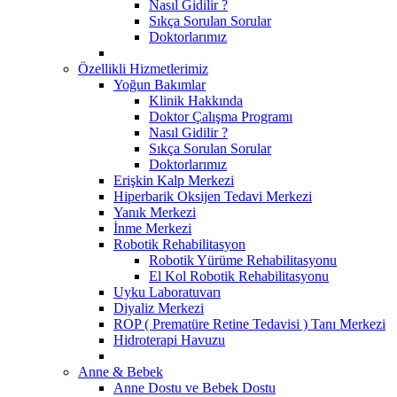
Nasıl Gidilir ?
Sıkça Sorulan Sorular
Doktorlarımız
Özellikli Hizmetlerimiz
Yoğun Bakımlar
Klinik Hakkında
Doktor Çalışma Programı
Nasıl Gidilir ?
Sıkça Sorulan Sorular
Doktorlarımız
Erişkin Kalp Merkezi
Hiperbarik Oksijen Tedavi Merkezi
Yanık Merkezi
İnme Merkezi
Robotik Rehabilitasyon
Robotik Yürüme Rehabilitasyonu
El Kol Robotik Rehabilitasyonu
Uyku Laboratuvarı
Diyaliz Merkezi
ROP ( Prematüre Retine Tedavisi ) Tanı Merkezi
Hidroterapi Havuzu
Anne & Bebek
Anne Dostu ve Bebek Dostu