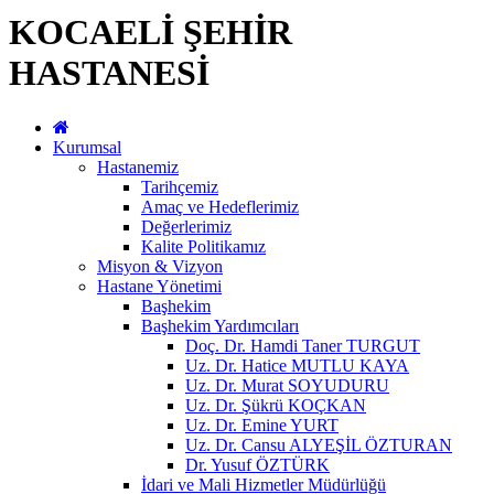
KOCAELİ ŞEHİR
HASTANESİ
Kurumsal
Hastanemiz
Tarihçemiz
Amaç ve Hedeflerimiz
Değerlerimiz
Kalite Politikamız
Misyon & Vizyon
Hastane Yönetimi
Başhekim
Başhekim Yardımcıları
Doç. Dr. Hamdi Taner TURGUT
Uz. Dr. Hatice MUTLU KAYA
Uz. Dr. Murat SOYUDURU
Uz. Dr. Şükrü KOÇKAN
Uz. Dr. Emine YURT
Uz. Dr. Cansu ALYEŞİL ÖZTURAN
Dr. Yusuf ÖZTÜRK
İdari ve Mali Hizmetler Müdürlüğü