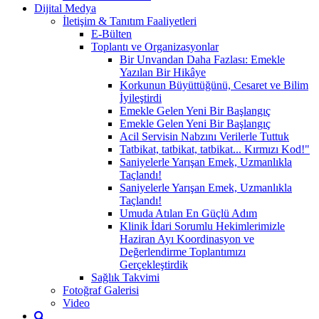
Dijital Medya
İletişim & Tanıtım Faaliyetleri
E-Bülten
Toplantı ve Organizasyonlar
Bir Unvandan Daha Fazlası: Emekle
Yazılan Bir Hikâye
Korkunun Büyüttüğünü, Cesaret ve Bilim
İyileştirdi
Emekle Gelen Yeni Bir Başlangıç
Emekle Gelen Yeni Bir Başlangıç
Acil Servisin Nabzını Verilerle Tuttuk
Tatbikat, tatbikat, tatbikat... Kırmızı Kod!"
Saniyelerle Yarışan Emek, Uzmanlıkla
Taçlandı!
Saniyelerle Yarışan Emek, Uzmanlıkla
Taçlandı!
Umuda Atılan En Güçlü Adım
Klinik İdari Sorumlu Hekimlerimizle
Haziran Ayı Koordinasyon ve
Değerlendirme Toplantımızı
Gerçekleştirdik
Sağlık Takvimi
Fotoğraf Galerisi
Video