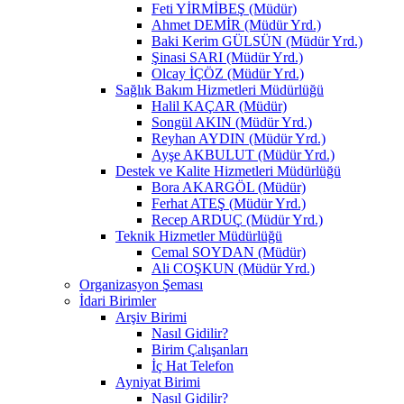
Feti YİRMİBEŞ (Müdür)
Ahmet DEMİR (Müdür Yrd.)
Baki Kerim GÜLSÜN (Müdür Yrd.)
Şinasi SARI (Müdür Yrd.)
Olcay İÇÖZ (Müdür Yrd.)
Sağlık Bakım Hizmetleri Müdürlüğü
Halil KAÇAR (Müdür)
Songül AKIN (Müdür Yrd.)
Reyhan AYDIN (Müdür Yrd.)
Ayşe AKBULUT (Müdür Yrd.)
Destek ve Kalite Hizmetleri Müdürlüğü
Bora AKARGÖL (Müdür)
Ferhat ATEŞ (Müdür Yrd.)
Recep ARDUÇ (Müdür Yrd.)
Teknik Hizmetler Müdürlüğü
Cemal SOYDAN (Müdür)
Ali COŞKUN (Müdür Yrd.)
Organizasyon Şeması
İdari Birimler
Arşiv Birimi
Nasıl Gidilir?
Birim Çalışanları
İç Hat Telefon
Ayniyat Birimi
Nasıl Gidilir?