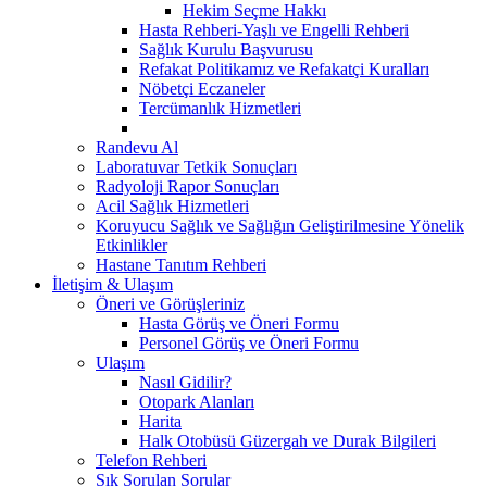
Hekim Seçme Hakkı
Hasta Rehberi-Yaşlı ve Engelli Rehberi
Sağlık Kurulu Başvurusu
Refakat Politikamız ve Refakatçi Kuralları
Nöbetçi Eczaneler
Tercümanlık Hizmetleri
Randevu Al
Laboratuvar Tetkik Sonuçları
Radyoloji Rapor Sonuçları
Acil Sağlık Hizmetleri
Koruyucu Sağlık ve Sağlığın Geliştirilmesine Yönelik
Etkinlikler
Hastane Tanıtım Rehberi
İletişim & Ulaşım
Öneri ve Görüşleriniz
Hasta Görüş ve Öneri Formu
Personel Görüş ve Öneri Formu
Ulaşım
Nasıl Gidilir?
Otopark Alanları
Harita
Halk Otobüsü Güzergah ve Durak Bilgileri
Telefon Rehberi
Sık Sorulan Sorular