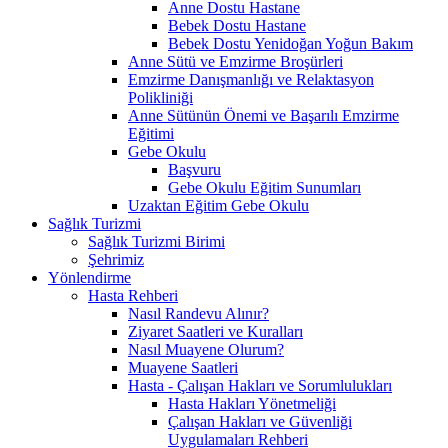
Anne Dostu Hastane
Bebek Dostu Hastane
Bebek Dostu Yenidoğan Yoğun Bakım
Anne Sütü ve Emzirme Broşürleri
Emzirme Danışmanlığı ve Relaktasyon
Polikliniği
Anne Sütünün Önemi ve Başarılı Emzirme
Eğitimi
Gebe Okulu
Başvuru
Gebe Okulu Eğitim Sunumları
Uzaktan Eğitim Gebe Okulu
Sağlık Turizmi
Sağlık Turizmi Birimi
Şehrimiz
Yönlendirme
Hasta Rehberi
Nasıl Randevu Alınır?
Ziyaret Saatleri ve Kuralları
Nasıl Muayene Olurum?
Muayene Saatleri
Hasta - Çalışan Hakları ve Sorumlulukları
Hasta Hakları Yönetmeliği
Çalışan Hakları ve Güvenliği
Uygulamaları Rehberi