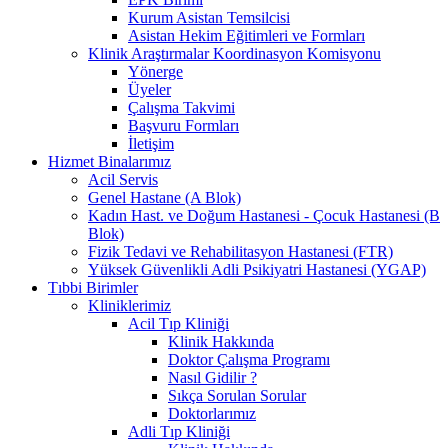
Kurum Asistan Temsilcisi
Asistan Hekim Eğitimleri ve Formları
Klinik Araştırmalar Koordinasyon Komisyonu
Yönerge
Üyeler
Çalışma Takvimi
Başvuru Formları
İletişim
Hizmet Binalarımız
Acil Servis
Genel Hastane (A Blok)
Kadın Hast. ve Doğum Hastanesi - Çocuk Hastanesi (B
Blok)
Fizik Tedavi ve Rehabilitasyon Hastanesi (FTR)
Yüksek Güvenlikli Adli Psikiyatri Hastanesi (YGAP)
Tıbbi Birimler
Kliniklerimiz
Acil Tıp Kliniği
Klinik Hakkında
Doktor Çalışma Programı
Nasıl Gidilir ?
Sıkça Sorulan Sorular
Doktorlarımız
Adli Tıp Kliniği