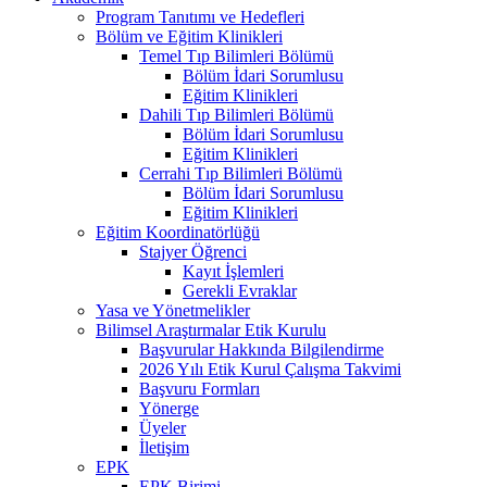
Program Tanıtımı ve Hedefleri
Bölüm ve Eğitim Klinikleri
Temel Tıp Bilimleri Bölümü
Bölüm İdari Sorumlusu
Eğitim Klinikleri
Dahili Tıp Bilimleri Bölümü
Bölüm İdari Sorumlusu
Eğitim Klinikleri
Cerrahi Tıp Bilimleri Bölümü
Bölüm İdari Sorumlusu
Eğitim Klinikleri
Eğitim Koordinatörlüğü
Stajyer Öğrenci
Kayıt İşlemleri
Gerekli Evraklar
Yasa ve Yönetmelikler
Bilimsel Araştırmalar Etik Kurulu
Başvurular Hakkında Bilgilendirme
2026 Yılı Etik Kurul Çalışma Takvimi
Başvuru Formları
Yönerge
Üyeler
İletişim
EPK
EPK Birimi