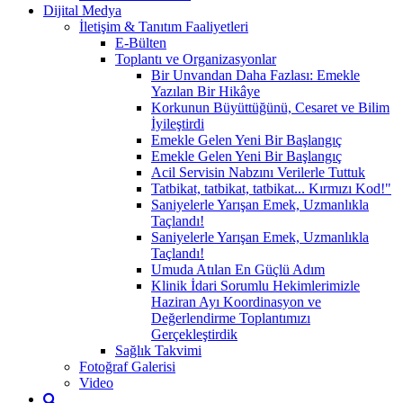
Dijital Medya
İletişim & Tanıtım Faaliyetleri
E-Bülten
Toplantı ve Organizasyonlar
Bir Unvandan Daha Fazlası: Emekle
Yazılan Bir Hikâye
Korkunun Büyüttüğünü, Cesaret ve Bilim
İyileştirdi
Emekle Gelen Yeni Bir Başlangıç
Emekle Gelen Yeni Bir Başlangıç
Acil Servisin Nabzını Verilerle Tuttuk
Tatbikat, tatbikat, tatbikat... Kırmızı Kod!"
Saniyelerle Yarışan Emek, Uzmanlıkla
Taçlandı!
Saniyelerle Yarışan Emek, Uzmanlıkla
Taçlandı!
Umuda Atılan En Güçlü Adım
Klinik İdari Sorumlu Hekimlerimizle
Haziran Ayı Koordinasyon ve
Değerlendirme Toplantımızı
Gerçekleştirdik
Sağlık Takvimi
Fotoğraf Galerisi
Video