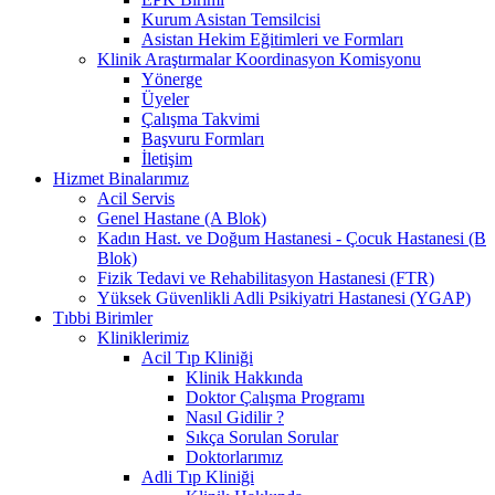
Kurum Asistan Temsilcisi
Asistan Hekim Eğitimleri ve Formları
Klinik Araştırmalar Koordinasyon Komisyonu
Yönerge
Üyeler
Çalışma Takvimi
Başvuru Formları
İletişim
Hizmet Binalarımız
Acil Servis
Genel Hastane (A Blok)
Kadın Hast. ve Doğum Hastanesi - Çocuk Hastanesi (B
Blok)
Fizik Tedavi ve Rehabilitasyon Hastanesi (FTR)
Yüksek Güvenlikli Adli Psikiyatri Hastanesi (YGAP)
Tıbbi Birimler
Kliniklerimiz
Acil Tıp Kliniği
Klinik Hakkında
Doktor Çalışma Programı
Nasıl Gidilir ?
Sıkça Sorulan Sorular
Doktorlarımız
Adli Tıp Kliniği