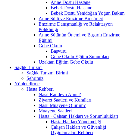
Anne Dostu Hastane
Bebek Dostu Hastane
Bebek Dostu Yenidoğan Yoğun Bakım
Anne Sütü ve Emzirme Broşürleri
Emzirme Danışmanlığı ve Relaktasyon
Polikliniği
Anne Sütünün Önemi ve Başarılı Emzirme
Eğitimi
Gebe Okulu
Başvuru
Gebe Okulu Eğitim Sunumları
Uzaktan Eğitim Gebe Okulu
Sağlık Turizmi
Sağlık Turizmi Birimi
Şehrimiz
Yönlendirme
Hasta Rehberi
Nasıl Randevu Alınır?
Ziyaret Saatleri ve Kuralları
Nasıl Muayene Olurum?
Muayene Saatleri
Hasta - Çalışan Hakları ve Sorumlulukları
Hasta Hakları Yönetmeliği
Çalışan Hakları ve Güvenliği
Uygulamaları Rehberi