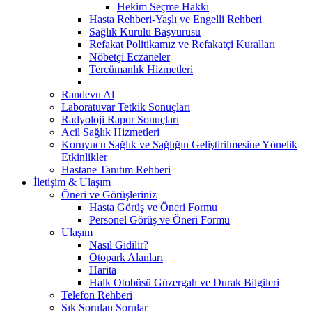
Hekim Seçme Hakkı
Hasta Rehberi-Yaşlı ve Engelli Rehberi
Sağlık Kurulu Başvurusu
Refakat Politikamız ve Refakatçi Kuralları
Nöbetçi Eczaneler
Tercümanlık Hizmetleri
Randevu Al
Laboratuvar Tetkik Sonuçları
Radyoloji Rapor Sonuçları
Acil Sağlık Hizmetleri
Koruyucu Sağlık ve Sağlığın Geliştirilmesine Yönelik
Etkinlikler
Hastane Tanıtım Rehberi
İletişim & Ulaşım
Öneri ve Görüşleriniz
Hasta Görüş ve Öneri Formu
Personel Görüş ve Öneri Formu
Ulaşım
Nasıl Gidilir?
Otopark Alanları
Harita
Halk Otobüsü Güzergah ve Durak Bilgileri
Telefon Rehberi
Sık Sorulan Sorular