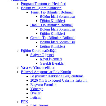
Program Tanıtımı ve Hedefleri
Bölüm ve Eğitim Klinikleri
Temel Tıp Bilimleri Bölümü
Bölüm İdari Sorumlusu
Eğitim Klinikleri
Dahili Tıp Bilimleri Bölümü
Bölüm İdari Sorumlusu
Eğitim Klinikleri
Cerrahi Tıp Bilimleri Bölümü
Bölüm İdari Sorumlusu
Eğitim Klinikleri
Eğitim Koordinatörlüğü
Stajyer Öğrenci
Kayıt İşlemleri
Gerekli Evraklar
Yasa ve Yönetmelikler
Bilimsel Araştırmalar Etik Kurulu
Başvurular Hakkında Bilgilendirme
2026 Yılı Etik Kurul Çalışma Takvimi
Başvuru Formları
Yönerge
Üyeler
İletişim
EPK
EPK Birimi