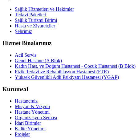
Sağlık Hizmetleri ve Hekimler
Tedavi Paketleri
Sağlık Turizmi Birimi
Hasta ve Ziyaretçiler
Şehrimiz
Hizmet Binalarımız
Acil Servis
Genel Hastane (A Blok)
Kadın Hast. ve Doğum Hastanesi - Çocuk Hastanesi (B Blok)
Fizik Tedavi ve Rehabilitasyon Hastanesi (FTR)
Yüksek Güvenlikli Adli Psikiyatri Hastanesi (YGAP)
Kurumsal
Hastanemiz
Misyon & Vizyon
Hastane Yönetimi
Organizasyon Şeması
İdari Birimler
Kalite Yönetimi
Projeler