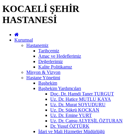
KOCAELİ ŞEHİR
HASTANESİ
Kurumsal
Hastanemiz
Tarihçemiz
Amaç ve Hedeflerimiz
Değerlerimiz
Kalite Politikamız
Misyon & Vizyon
Hastane Yönetimi
Başhekim
Başhekim Yardımcıları
Doç. Dr. Hamdi Taner TURGUT
Uz. Dr. Hatice MUTLU KAYA
Uz. Dr. Murat SOYUDURU
Uz. Dr. Şükrü KOÇKAN
Uz. Dr. Emine YURT
Uz. Dr. Cansu ALYEŞİL ÖZTURAN
Dr. Yusuf ÖZTÜRK
İdari ve Mali Hizmetler Müdürlüğü