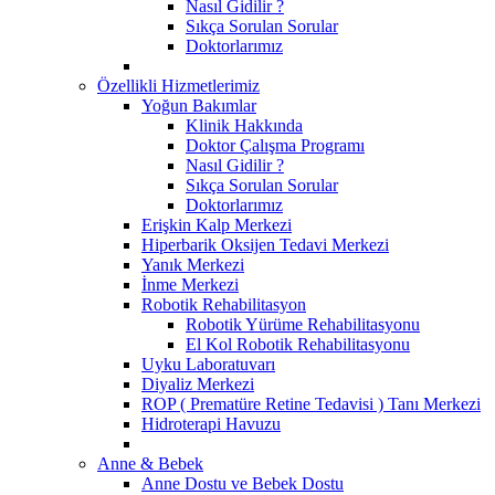
Nasıl Gidilir ?
Sıkça Sorulan Sorular
Doktorlarımız
Özellikli Hizmetlerimiz
Yoğun Bakımlar
Klinik Hakkında
Doktor Çalışma Programı
Nasıl Gidilir ?
Sıkça Sorulan Sorular
Doktorlarımız
Erişkin Kalp Merkezi
Hiperbarik Oksijen Tedavi Merkezi
Yanık Merkezi
İnme Merkezi
Robotik Rehabilitasyon
Robotik Yürüme Rehabilitasyonu
El Kol Robotik Rehabilitasyonu
Uyku Laboratuvarı
Diyaliz Merkezi
ROP ( Prematüre Retine Tedavisi ) Tanı Merkezi
Hidroterapi Havuzu
Anne & Bebek
Anne Dostu ve Bebek Dostu