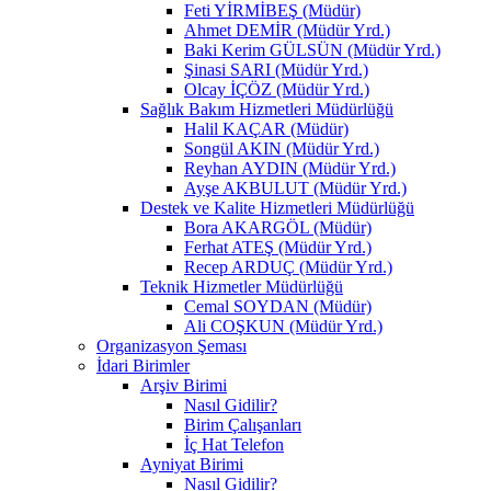
Feti YİRMİBEŞ (Müdür)
Ahmet DEMİR (Müdür Yrd.)
Baki Kerim GÜLSÜN (Müdür Yrd.)
Şinasi SARI (Müdür Yrd.)
Olcay İÇÖZ (Müdür Yrd.)
Sağlık Bakım Hizmetleri Müdürlüğü
Halil KAÇAR (Müdür)
Songül AKIN (Müdür Yrd.)
Reyhan AYDIN (Müdür Yrd.)
Ayşe AKBULUT (Müdür Yrd.)
Destek ve Kalite Hizmetleri Müdürlüğü
Bora AKARGÖL (Müdür)
Ferhat ATEŞ (Müdür Yrd.)
Recep ARDUÇ (Müdür Yrd.)
Teknik Hizmetler Müdürlüğü
Cemal SOYDAN (Müdür)
Ali COŞKUN (Müdür Yrd.)
Organizasyon Şeması
İdari Birimler
Arşiv Birimi
Nasıl Gidilir?
Birim Çalışanları
İç Hat Telefon
Ayniyat Birimi
Nasıl Gidilir?