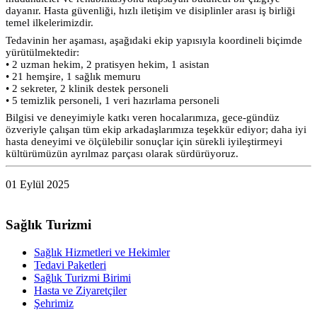
dayanır. Hasta güvenliği, hızlı iletişim ve disiplinler arası iş birliği
temel ilkelerimizdir.
Tedavinin her aşaması, aşağıdaki ekip yapısıyla koordineli biçimde
yürütülmektedir:
• 2 uzman hekim, 2 pratisyen hekim, 1 asistan
• 21 hemşire, 1 sağlık memuru
• 2 sekreter, 2 klinik destek personeli
• 5 temizlik personeli, 1 veri hazırlama personeli
Bilgisi ve deneyimiyle katkı veren hocalarımıza, gece-gündüz
özveriyle çalışan tüm ekip arkadaşlarımıza teşekkür ediyor; daha iyi
hasta deneyimi ve ölçülebilir sonuçlar için sürekli iyileştirmeyi
kültürümüzün ayrılmaz parçası olarak sürdürüyoruz.
01 Eylül 2025
Sağlık Turizmi
Sağlık Hizmetleri ve Hekimler
Tedavi Paketleri
Sağlık Turizmi Birimi
Hasta ve Ziyaretçiler
Şehrimiz