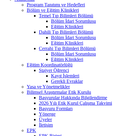
Program Tanıtımı ve Hedefleri
Bölüm ve Eğitim Klinikleri
Temel Tıp Bilimleri Bölümü
Bölüm İdari Sorumlusu
Eğitim Klinikleri
Dahili Tıp Bilimleri Bölümü
Bölüm İdari Sorumlusu
Eğitim Klinikleri
Cerrahi Tıp Bilimleri Bölümü
Bölüm İdari Sorumlusu
Eğitim Klinikleri
Eğitim Koordinatörlüğü
Stajyer Öğrenci
Kayıt İşlemleri
Gerekli Evraklar
Yasa ve Yönetmelikler
Bilimsel Araştırmalar Etik Kurulu
Başvurular Hakkında Bilgilendirme
2026 Yılı Etik Kurul Çalışma Takvimi
Başvuru Formları
Yönerge
Üyeler
İletişim
EPK
EPK Birimi