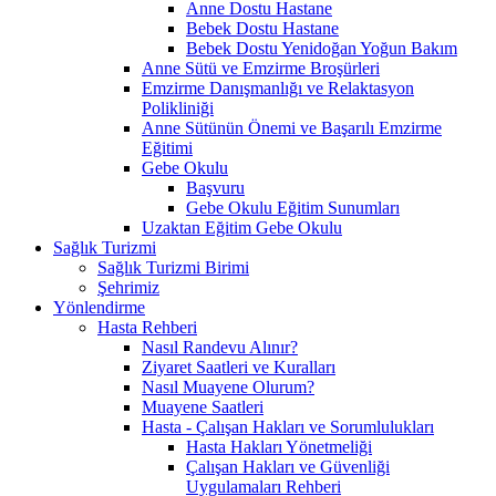
Anne Dostu Hastane
Bebek Dostu Hastane
Bebek Dostu Yenidoğan Yoğun Bakım
Anne Sütü ve Emzirme Broşürleri
Emzirme Danışmanlığı ve Relaktasyon
Polikliniği
Anne Sütünün Önemi ve Başarılı Emzirme
Eğitimi
Gebe Okulu
Başvuru
Gebe Okulu Eğitim Sunumları
Uzaktan Eğitim Gebe Okulu
Sağlık Turizmi
Sağlık Turizmi Birimi
Şehrimiz
Yönlendirme
Hasta Rehberi
Nasıl Randevu Alınır?
Ziyaret Saatleri ve Kuralları
Nasıl Muayene Olurum?
Muayene Saatleri
Hasta - Çalışan Hakları ve Sorumlulukları
Hasta Hakları Yönetmeliği
Çalışan Hakları ve Güvenliği
Uygulamaları Rehberi