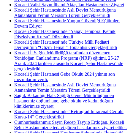
Kocaeli Valisi Sayın İlhami Aktaş’tan Hastanemize Ziyaret
Kocaeli Şehir Hastanesinde Asli Devlet Memurluğuna
Atananların Yemin Merasim Töreni Gerçekleştirildi
Kocaeli Şehir Hastanesinde Yangın Güvenliği Eğitimleri
Devam Ediyor
Kocaeli Şehir Hastanesi’nde “Yapay Temporal Kemik
Diseksiyon Kursu” Düzenlendi
Kocaeli Şehir Hastanesi’nde Türkiye Milli Pediatri
Derneği’nin “Otizm Temalı” Toplantısı Gerçekleştirildi
Kocaeli İl Sağlık Müdürlüğü tarafından düzenlenen
Yenidoğan Canlandırma Programı (NRP) eğitimi, 25-27
Aralık 2024 tarihleri arasında Kocaeli Şehir Hastanesi’nde
gerçekleştirildi.
Kocaeli Şehir Hastanesi Gebe Okulu 2024 yılının son
mezunlarını verdi.
Kocaeli Şehir Hastanesinde Asli Devlet Memurluğuna
Atananların Yemin Merasim Töreni Gerçekleştirildi
Sağlık Bakanlığı Halk Sağlığı Genel Müdürlüğünden
hastanemiz doğumhane, gebe okulu ve kadın doğum
kliniklerimize ziyaret.
Kocaeli Şehir Hastanesi’nde “Retrograd Intrarenal Cerrahi
Kursu-14” Gerçekleştirildi
Cumhurbaşkanımız Sayın Recep Tayyip Erdoğan, Kocaeli
Şehir Hastanemizde tedavi gören hastalarımızı ziyaret ettiler.
Kocaeli Şehir Hastanesi Konferans Salonu’nda “İnteraktif