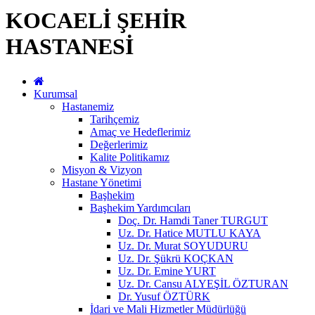
KOCAELİ ŞEHİR
HASTANESİ
Kurumsal
Hastanemiz
Tarihçemiz
Amaç ve Hedeflerimiz
Değerlerimiz
Kalite Politikamız
Misyon & Vizyon
Hastane Yönetimi
Başhekim
Başhekim Yardımcıları
Doç. Dr. Hamdi Taner TURGUT
Uz. Dr. Hatice MUTLU KAYA
Uz. Dr. Murat SOYUDURU
Uz. Dr. Şükrü KOÇKAN
Uz. Dr. Emine YURT
Uz. Dr. Cansu ALYEŞİL ÖZTURAN
Dr. Yusuf ÖZTÜRK
İdari ve Mali Hizmetler Müdürlüğü