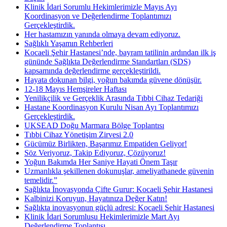
Klinik İdari Sorumlu Hekimlerimizle Mayıs Ayı
Koordinasyon ve Değerlendirme Toplantımızı
Gerçekleştirdik.
Her hastamızın yanında olmaya devam ediyoruz.
Sağlıklı Yaşamın Rehberleri
Kocaeli Şehir Hastanesi’nde, bayram tatilinin ardından ilk iş
gününde Sağlıkta Değerlendirme Standartları (SDS)
kapsamında değerlendirme gerçekleştirildi.
Hayata dokunan bilgi, yoğun bakımda güvene dönüşür.
12-18 Mayıs Hemşireler Haftası
Yenilikçilik ve Gerçeklik Arasında Tıbbi Cihaz Tedariği
Hastane Koordinasyon Kurulu Nisan Ayı Toplantımızı
Gerçekleştirdik.
UKSEAD Doğu Marmara Bölge Toplantısı
Tıbbi Cihaz Yönetişim Zirvesi 2.0
Gücümüz Birlikten, Başarımız Empatiden Geliyor!
Söz Veriyoruz, Takip Ediyoruz, Çözüyoruz!
Yoğun Bakımda Her Saniye Hayati Önem Taşır
Uzmanlıkla şekillenen dokunuşlar, ameliyathanede güvenin
temelidir.”
Sağlıkta İnovasyonda Çifte Gurur: Kocaeli Şehir Hastanesi
Kalbinizi Koruyun, Hayatınıza Değer Katın!
Sağlıkta inovasyonun güçlü adresi: Kocaeli Şehir Hastanesi
Klinik İdari Sorumlusu Hekimlerimizle Mart Ayı
Değerlendirme Toplantısı.