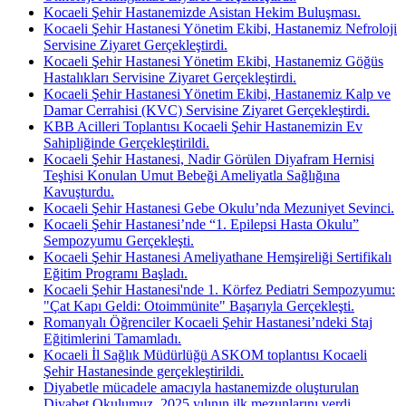
Kocaeli Şehir Hastanemizde Asistan Hekim Buluşması.
Kocaeli Şehir Hastanesi Yönetim Ekibi, Hastanemiz Nefroloji
Servisine Ziyaret Gerçekleştirdi.
Kocaeli Şehir Hastanesi Yönetim Ekibi, Hastanemiz Göğüs
Hastalıkları Servisine Ziyaret Gerçekleştirdi.
Kocaeli Şehir Hastanesi Yönetim Ekibi, Hastanemiz Kalp ve
Damar Cerrahisi (KVC) Servisine Ziyaret Gerçekleştirdi.
KBB Acilleri Toplantısı Kocaeli Şehir Hastanemizin Ev
Sahipliğinde Gerçekleştirildi.
Kocaeli Şehir Hastanesi, Nadir Görülen Diyafram Hernisi
Teşhisi Konulan Umut Bebeği Ameliyatla Sağlığına
Kavuşturdu.
Kocaeli Şehir Hastanesi Gebe Okulu’nda Mezuniyet Sevinci.
Kocaeli Şehir Hastanesi’nde “1. Epilepsi Hasta Okulu”
Sempozyumu Gerçekleşti.
Kocaeli Şehir Hastanesi Ameliyathane Hemşireliği Sertifikalı
Eğitim Programı Başladı.
Kocaeli Şehir Hastanesi'nde 1. Körfez Pediatri Sempozyumu:
"Çat Kapı Geldi: Otoimmünite" Başarıyla Gerçekleşti.
Romanyalı Öğrenciler Kocaeli Şehir Hastanesi’ndeki Staj
Eğitimlerini Tamamladı.
Kocaeli İl Sağlık Müdürlüğü ASKOM toplantısı Kocaeli
Şehir Hastanesinde gerçekleştirildi.
Diyabetle mücadele amacıyla hastanemizde oluşturulan
Diyabet Okulumuz, 2025 yılının ilk mezunlarını verdi.