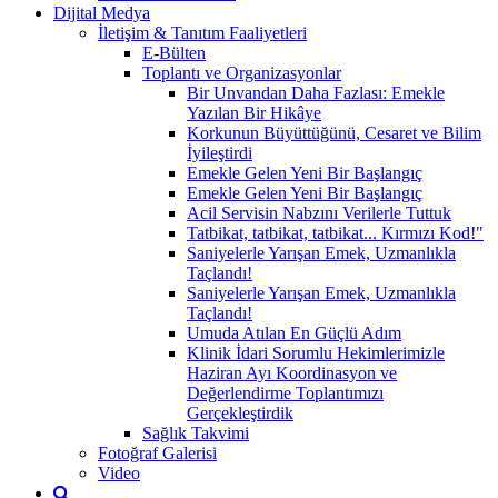
Dijital Medya
İletişim & Tanıtım Faaliyetleri
E-Bülten
Toplantı ve Organizasyonlar
Bir Unvandan Daha Fazlası: Emekle
Yazılan Bir Hikâye
Korkunun Büyüttüğünü, Cesaret ve Bilim
İyileştirdi
Emekle Gelen Yeni Bir Başlangıç
Emekle Gelen Yeni Bir Başlangıç
Acil Servisin Nabzını Verilerle Tuttuk
Tatbikat, tatbikat, tatbikat... Kırmızı Kod!"
Saniyelerle Yarışan Emek, Uzmanlıkla
Taçlandı!
Saniyelerle Yarışan Emek, Uzmanlıkla
Taçlandı!
Umuda Atılan En Güçlü Adım
Klinik İdari Sorumlu Hekimlerimizle
Haziran Ayı Koordinasyon ve
Değerlendirme Toplantımızı
Gerçekleştirdik
Sağlık Takvimi
Fotoğraf Galerisi
Video