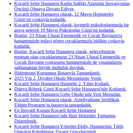
Kocaeli Şehir Hastanesi Kadın Sağlığı Alanında İnovasyonun
Öncüsü Olmaya Devam Ediyor.
Kocaeli Şehir Hastanesi olarak, 12 Mayıs Hemşireler
Günü’nü coşkuyla kutladık.
Kocaeli Şehir Hastanesi olarak, kıymetli psikologlarımızla bir
araya gelerek 10 Mayıs Psikologlar Günü'nü kutladık.
Bugün, 23 Nisan Ulusal Egemenlik ve Çocuk Bayramı'nı
hastanemizde tedavi gören çocuklarımızla birlikte coşkuyla
kutladık.
Bugün, Kocaeli Şehir Hastanesi olarak, geleceğimizin
teminatı olan çocuklarımızın 23 Nisan Ulusal Egemenlik ve
Çocuk Bayramı coşkusunu hastanemizde de yaşamalarını
sağlamaktan büyük mutluluk duyduk.
Hidroterapi Kursumuz Başarıyla Tamamlandı.
2025 Yılı 2. Diyabet Okulu Mezunlarını Verdi.
Kocaeli Şehir Hastanesi Hizmette 2. Yılını Kutladı.
Dünya Böbrek Günü Kocaeli Şehir Hastanesi'nde Kutlandı.
Kocaeli Şehir Hastanesi Gebe Okulu’nda Yeni Mezunlar.
Kocaeli Şehir Hastanesi olarak, Ameliyathane Sertifikalı
Eğitim Programı’nı başarıyla tamamladık.
En İnovatif Kurum Kocaeli Şehir Hastanesi
Kocaeli Şehir Hastanesi’nde İdari Hekimler Toplantısı
Düzenlendi.
Kocaeli Şehir Hastanesi Yönetim Ekibi, Hastanemiz Tıbbi
Onkoloji Kliniğimize Ziyaret Gerçekleştirdi.