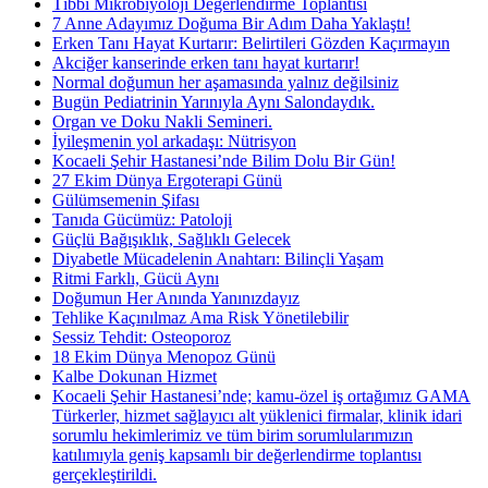
Tıbbi Mikrobiyoloji Değerlendirme Toplantısı
7 Anne Adayımız Doğuma Bir Adım Daha Yaklaştı!
Erken Tanı Hayat Kurtarır: Belirtileri Gözden Kaçırmayın
Akciğer kanserinde erken tanı hayat kurtarır!
Normal doğumun her aşamasında yalnız değilsiniz
Bugün Pediatrinin Yarınıyla Aynı Salondaydık.
Organ ve Doku Nakli Semineri.
İyileşmenin yol arkadaşı: Nütrisyon
Kocaeli Şehir Hastanesi’nde Bilim Dolu Bir Gün!
27 Ekim Dünya Ergoterapi Günü
Gülümsemenin Şifası
Tanıda Gücümüz: Patoloji
Güçlü Bağışıklık, Sağlıklı Gelecek
Diyabetle Mücadelenin Anahtarı: Bilinçli Yaşam
Ritmi Farklı, Gücü Aynı
Doğumun Her Anında Yanınızdayız
Tehlike Kaçınılmaz Ama Risk Yönetilebilir
Sessiz Tehdit: Osteoporoz
18 Ekim Dünya Menopoz Günü
Kalbe Dokunan Hizmet
Kocaeli Şehir Hastanesi’nde; kamu-özel iş ortağımız GAMA
Türkerler, hizmet sağlayıcı alt yüklenici firmalar, klinik idari
sorumlu hekimlerimiz ve tüm birim sorumlularımızın
katılımıyla geniş kapsamlı bir değerlendirme toplantısı
gerçekleştirildi.