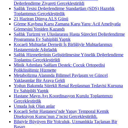
Değerlendirme Ziyareti Gerçekleştirildi
Sağlık Tesisi Değerlendirme Standartları (SDS) Hazırlık
Toplantımızı Gerçekleştirdik
21 Haziran Dünya ALS Günü
Görme Kaybına Karşı Zamana Karşı Yarış: Acil Ameliyatla
Görmesini Yeniden Kazandı
Sağlık Turizmi ve Uluslararası Hasta Süreçleri Değerlendirme
Programına Ev Sahipliği Yaptık
Kocaeli Muhtarlar Derneği İş Birliğiyle Muhtarlarımızı
Hastanemizde Ağırladık
Sağlık Hizmetlerinin Geliştirilmesine Yönelik Değerlendirme
Toplantısı Gerçekleştirildi
Minik Adımlara Sağlam Destek: Çocuk Ortopedisi
Polikliniğimiz Hizmette
Metabolizma Alanında Bilimsel Paylaşım ve Güncel
Yaklaşımlar Bir Araya Geldi
Yoğun Bakımda Sürekli Renal Replasman Tedavisi Kursuna
Ev Sahipliği Yaptık
Hastane Mayıs Ayı Koordinasyon Kurulu Toplantımızı
Gerçekleştirdik
Umuda Işık Olan anlar
Kocaeli Şehir Hastanesi’nde Yapay Temporal Kemik
Diseksiyon Kursu’nun 2’ncisi Gerçekleştirildi.
Bilgiyle Büyüyen Bir Yolculuk, Uzmanlıkla Taçlanan Bir
Başarı