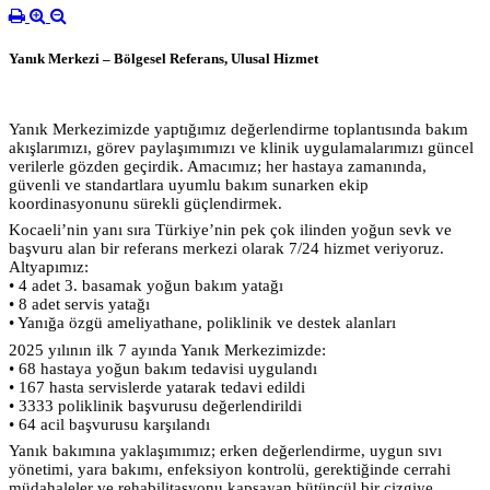
Yanık Merkezi – Bölgesel Referans, Ulusal Hizmet
Yanık Merkezimizde yaptığımız değerlendirme toplantısında bakım
akışlarımızı, görev paylaşımımızı ve klinik uygulamalarımızı güncel
verilerle gözden geçirdik. Amacımız; her hastaya zamanında,
güvenli ve standartlara uyumlu bakım sunarken ekip
koordinasyonunu sürekli güçlendirmek.
Kocaeli’nin yanı sıra Türkiye’nin pek çok ilinden yoğun sevk ve
başvuru alan bir referans merkezi olarak 7/24 hizmet veriyoruz.
Altyapımız:
• 4 adet 3. basamak yoğun bakım yatağı
• 8 adet servis yatağı
• Yanığa özgü ameliyathane, poliklinik ve destek alanları
2025 yılının ilk 7 ayında Yanık Merkezimizde:
• 68 hastaya yoğun bakım tedavisi uygulandı
• 167 hasta servislerde yatarak tedavi edildi
• 3333 poliklinik başvurusu değerlendirildi
• 64 acil başvurusu karşılandı
Yanık bakımına yaklaşımımız; erken değerlendirme, uygun sıvı
yönetimi, yara bakımı, enfeksiyon kontrolü, gerektiğinde cerrahi
müdahaleler ve rehabilitasyonu kapsayan bütüncül bir çizgiye