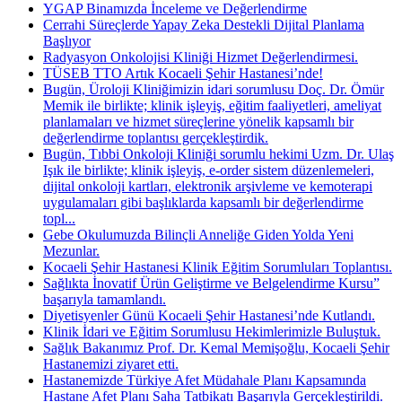
YGAP Binamızda İnceleme ve Değerlendirme
Cerrahi Süreçlerde Yapay Zeka Destekli Dijital Planlama
Başlıyor
Radyasyon Onkolojisi Kliniği Hizmet Değerlendirmesi.
TÜSEB TTO Artık Kocaeli Şehir Hastanesi’nde!
Bugün, Üroloji Kliniğimizin idari sorumlusu Doç. Dr. Ömür
Memik ile birlikte; klinik işleyiş, eğitim faaliyetleri, ameliyat
planlamaları ve hizmet süreçlerine yönelik kapsamlı bir
değerlendirme toplantısı gerçekleştirdik.
Bugün, Tıbbi Onkoloji Kliniği sorumlu hekimi Uzm. Dr. Ulaş
Işık ile birlikte; klinik işleyiş, e-order sistem düzenlemeleri,
dijital onkoloji kartları, elektronik arşivleme ve kemoterapi
uygulamaları gibi başlıklarda kapsamlı bir değerlendirme
topl...
Gebe Okulumuzda Bilinçli Anneliğe Giden Yolda Yeni
Mezunlar.
Kocaeli Şehir Hastanesi Klinik Eğitim Sorumluları Toplantısı.
Sağlıkta İnovatif Ürün Geliştirme ve Belgelendirme Kursu”
başarıyla tamamlandı.
Diyetisyenler Günü Kocaeli Şehir Hastanesi’nde Kutlandı.
Klinik İdari ve Eğitim Sorumlusu Hekimlerimizle Buluştuk.
Sağlık Bakanımız Prof. Dr. Kemal Memişoğlu, Kocaeli Şehir
Hastanemizi ziyaret etti.
Hastanemizde Türkiye Afet Müdahale Planı Kapsamında
Hastane Afet Planı Saha Tatbikatı Başarıyla Gerçekleştirildi.