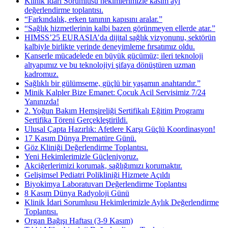
Klinik İdari Sorumlusu hekimlerimizle kasım ayı
değerlendirme toplantısı.
“Farkındalık, erken tanının kapısını aralar.”
“Sağlık hizmetlerinin kalbi bazen görünmeyen ellerde atar.”
HIMSS’25 EURASIA’da dijital sağlık vizyonunu, sektörün
kalbiyle birlikte yerinde deneyimleme fırsatımız oldu.
Kanserle mücadelede en büyük gücümüz; ileri teknoloji
altyapımız ve bu teknolojiyi şifaya dönüştüren uzman
kadromuz.
Sağlıklı bir gülümseme, güçlü bir yaşamın anahtarıdır.”
Minik Kalpler Bize Emanet: Çocuk Acil Servisimiz 7/24
Yanınızda!
2. Yoğun Bakım Hemşireliği Sertifikalı Eğitim Programı
Sertifika Töreni Gerçekleştirildi.
Ulusal Çapta Hazırlık: Afetlere Karşı Güçlü Koordinasyon!
17 Kasım Dünya Prematüre Günü.
Göz Kliniği Değerlendirme Toplantısı.
Yeni Hekimlerimizle Güçleniyoruz.
Akciğerlerimizi korumak, sağlığımızı korumaktır.
Gelişimsel Pediatri Polikliniği Hizmete Açıldı
Biyokimya Laboratuvarı Değerlendirme Toplantısı
8 Kasım Dünya Radyoloji Günü
Klinik İdari Sorumlusu Hekimlerimizle Aylık Değerlendirme
Toplantısı.
Organ Bağışı Haftası (3-9 Kasım)