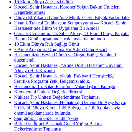
16 Ekim Dünya Anestezi Günü
Kocaeli Şehir Hastanesi Koroner Yoğun Bakım Üniteleri
Değerlendirmesi
Dünya El Yıkama Günü’nde Minik Ellerle Büyük Farkındalık
Uyanık Trakeal Entübasyon Sempozyumu — Kocaeli Şehir
Hastanesi’nde Bilim ve Uygulama Bir Arada!
Geriatri Uzmanımız Dr. Sibel Akbaş, 11 Ekim Dünya Palyatif
Bakım Günü kapsamında açıklamalarda bulundu.
10 Ekim Dünya Ruh Sağlığı Günü
7 Anne Adayımız Doğuma Bir Adım Daha Hazır!
Hastanemizde Beyin Ölümü ve Organ Bağışı Semineri
düzenlendi.
Kocaeli Şehir Hastanesi, "Anne Dostu Hastane" Unvanını
Almaya Hak Kazandı
Kocaeli Şehir Hastanesi olarak, Psikiyatri Hemşireliği
Sertifika Programı Yetki Belgemizi aldık.
Hastanemiz 15. Kitap Fuarı’nda Vatandaşlarla Buluştu
Kemoterapi Ünitesi Değerlendirmesi.
Nükleer Tıp Ünitesi Değerlendirme Toplantısı
Kocaeli Şehir Hastanesi Hematoloji Uzmanı Dr. Ayşe Kaya,
20 Eylül Dünya Kemik İliği Bağışçıları Günü dolayısıyla
önemli açıklamalarda bulundu.
Sağlığımız İçin Gizli Tehdit: Şeker
Birinci ve İkinci Basamak Genel Yoğun Bakım
Değerlendirme Toplantısı