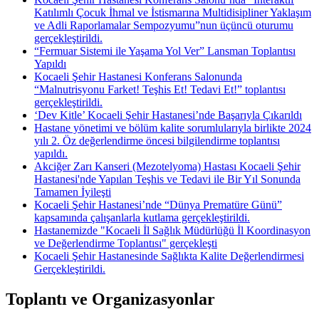
Katılımlı Çocuk İhmal ve İstismarına Multidisipliner Yaklaşım
ve Adli Raporlamalar Sempozyumu”nun üçüncü oturumu
gerçekleştirildi.
“Fermuar Sistemi ile Yaşama Yol Ver” Lansman Toplantısı
Yapıldı
Kocaeli Şehir Hastanesi Konferans Salonunda
“Malnutrisyonu Farket! Teşhis Et! Tedavi Et!” toplantısı
gerçekleştirildi.
‘Dev Kitle’ Kocaeli Şehir Hastanesi’nde Başarıyla Çıkarıldı
Hastane yönetimi ve bölüm kalite sorumlularıyla birlikte 2024
yılı 2. Öz değerlendirme öncesi bilgilendirme toplantısı
yapıldı.
Akciğer Zarı Kanseri (Mezotelyoma) Hastası Kocaeli Şehir
Hastanesi'nde Yapılan Teşhis ve Tedavi ile Bir Yıl Sonunda
Tamamen İyileşti
Kocaeli Şehir Hastanesi’nde “Dünya Prematüre Günü”
kapsamında çalışanlarla kutlama gerçekleştirildi.
Hastanemizde "Kocaeli İl Sağlık Müdürlüğü İl Koordinasyon
ve Değerlendirme Toplantısı" gerçekleşti
Kocaeli Şehir Hastanesinde Sağlıkta Kalite Değerlendirmesi
Gerçekleştirildi.
Toplantı ve Organizasyonlar