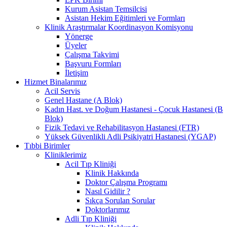
Kurum Asistan Temsilcisi
Asistan Hekim Eğitimleri ve Formları
Klinik Araştırmalar Koordinasyon Komisyonu
Yönerge
Üyeler
Çalışma Takvimi
Başvuru Formları
İletişim
Hizmet Binalarımız
Acil Servis
Genel Hastane (A Blok)
Kadın Hast. ve Doğum Hastanesi - Çocuk Hastanesi (B
Blok)
Fizik Tedavi ve Rehabilitasyon Hastanesi (FTR)
Yüksek Güvenlikli Adli Psikiyatri Hastanesi (YGAP)
Tıbbi Birimler
Kliniklerimiz
Acil Tıp Kliniği
Klinik Hakkında
Doktor Çalışma Programı
Nasıl Gidilir ?
Sıkça Sorulan Sorular
Doktorlarımız
Adli Tıp Kliniği