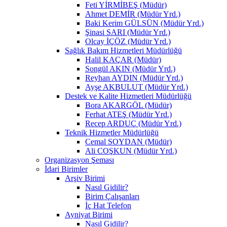
Feti YİRMİBEŞ (Müdür)
Ahmet DEMİR (Müdür Yrd.)
Baki Kerim GÜLSÜN (Müdür Yrd.)
Şinasi SARI (Müdür Yrd.)
Olcay İÇÖZ (Müdür Yrd.)
Sağlık Bakım Hizmetleri Müdürlüğü
Halil KAÇAR (Müdür)
Songül AKIN (Müdür Yrd.)
Reyhan AYDIN (Müdür Yrd.)
Ayşe AKBULUT (Müdür Yrd.)
Destek ve Kalite Hizmetleri Müdürlüğü
Bora AKARGÖL (Müdür)
Ferhat ATEŞ (Müdür Yrd.)
Recep ARDUÇ (Müdür Yrd.)
Teknik Hizmetler Müdürlüğü
Cemal SOYDAN (Müdür)
Ali COŞKUN (Müdür Yrd.)
Organizasyon Şeması
İdari Birimler
Arşiv Birimi
Nasıl Gidilir?
Birim Çalışanları
İç Hat Telefon
Ayniyat Birimi
Nasıl Gidilir?