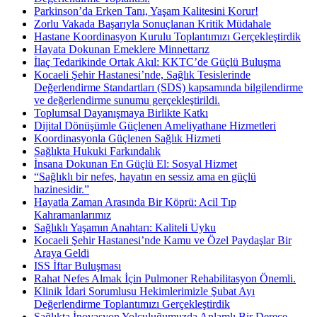
Parkinson’da Erken Tanı, Yaşam Kalitesini Korur!
Zorlu Vakada Başarıyla Sonuçlanan Kritik Müdahale
Hastane Koordinasyon Kurulu Toplantımızı Gerçekleştirdik
Hayata Dokunan Emeklere Minnettarız
İlaç Tedarikinde Ortak Akıl: KKTC’de Güçlü Buluşma
Kocaeli Şehir Hastanesi’nde, Sağlık Tesislerinde
Değerlendirme Standartları (SDS) kapsamında bilgilendirme
ve değerlendirme sunumu gerçekleştirildi.
Toplumsal Dayanışmaya Birlikte Katkı
Dijital Dönüşümle Güçlenen Ameliyathane Hizmetleri
Koordinasyonla Güçlenen Sağlık Hizmeti
Sağlıkta Hukuki Farkındalık
İnsana Dokunan En Güçlü El: Sosyal Hizmet
“Sağlıklı bir nefes, hayatın en sessiz ama en güçlü
hazinesidir.”
Hayatla Zaman Arasında Bir Köprü: Acil Tıp
Kahramanlarımız
Sağlıklı Yaşamın Anahtarı: Kaliteli Uyku
Kocaeli Şehir Hastanesi’nde Kamu ve Özel Paydaşlar Bir
Araya Geldi
ISS İftar Buluşması
Rahat Nefes Almak İçin Pulmoner Rehabilitasyon Önemli.
Klinik İdari Sorumlusu Hekimlerimizle Şubat Ayı
Değerlendirme Toplantımızı Gerçekleştirdik
Sağlıkta İnovasyon Yolculuğumuzda Anlamlı Bir Derece