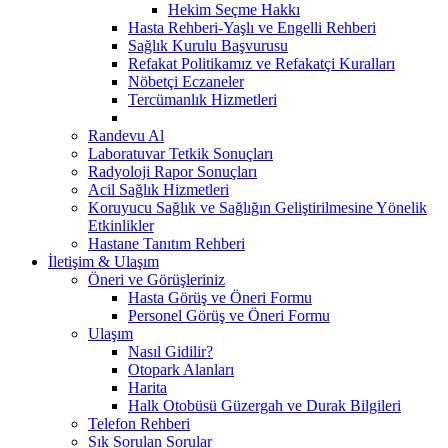
Hekim Seçme Hakkı
Hasta Rehberi-Yaşlı ve Engelli Rehberi
Sağlık Kurulu Başvurusu
Refakat Politikamız ve Refakatçi Kuralları
Nöbetçi Eczaneler
Tercümanlık Hizmetleri
Randevu Al
Laboratuvar Tetkik Sonuçları
Radyoloji Rapor Sonuçları
Acil Sağlık Hizmetleri
Koruyucu Sağlık ve Sağlığın Geliştirilmesine Yönelik
Etkinlikler
Hastane Tanıtım Rehberi
İletişim & Ulaşım
Öneri ve Görüşleriniz
Hasta Görüş ve Öneri Formu
Personel Görüş ve Öneri Formu
Ulaşım
Nasıl Gidilir?
Otopark Alanları
Harita
Halk Otobüsü Güzergah ve Durak Bilgileri
Telefon Rehberi
Sık Sorulan Sorular