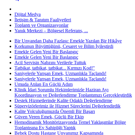
Dijital Medya
İletişim & Tanıtım Faaliyetleri
Toplantı ve Organizasyonlar
Yanık Merkezi – Bölgesel Referans, ...
Bir Unvandan Daha Fazlası: Emekle Yazılan Bir Hikâye
Korkunun Büyüttüğünü, Cesaret ve Bilim İyileştirdi
Emekle Gelen Yeni Bir Başlangıç
Emekle Gelen Yeni Bir Başlangıç
Acil Servisin Nabzını Verilerle Tuttuk
Tatbikat, tatbikat, tatbikat... Kırmızı Kod!"
Saniyelerle Yarışan Emek, Uzmanlıkla Taçlandı!
Saniyelerle Yarışan Emek, Uzmanlıkla Taçlandı!
Umuda Atılan En Güçlü Adım
Klinik İdari Sorumlu Hekimlerimizle Haziran Ayı
Koordinasyon ve Değerlendirme Toplantımızı Gerçekleştirdik
Destek Hizmetlerinde Kalite Odaklı Değerlendirme
Süpervizörlerimiz ile Hizmet Süreçlerini Değerlendirdik
Kalite Yolculuğumuzda Önemli Bir Başarı
Güven Veren Emek, Güçlü Bir Ekip
Hemodinamik Monitörizasyonda Temel Yaklaşımlar Bölge
Toplantısına Ev Sahipliği Yaptık
Bebek Dostu Hastane Unvanımız Kapsamında