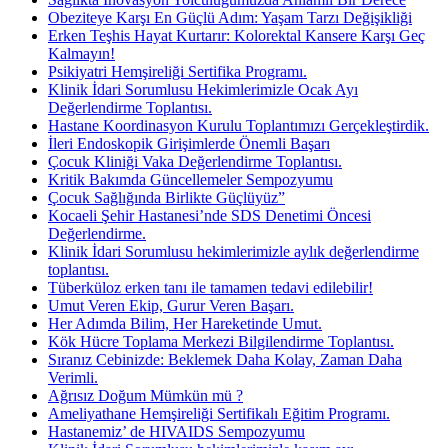
Obeziteye Karşı En Güçlü Adım: Yaşam Tarzı Değişikliği
Erken Teşhis Hayat Kurtarır: Kolorektal Kansere Karşı Geç
Kalmayın!
Psikiyatri Hemşireliği Sertifika Programı.
Klinik İdari Sorumlusu Hekimlerimizle Ocak Ayı
Değerlendirme Toplantısı.
Hastane Koordinasyon Kurulu Toplantımızı Gerçekleştirdik.
İleri Endoskopik Girişimlerde Önemli Başarı
Çocuk Kliniği Vaka Değerlendirme Toplantısı.
Kritik Bakımda Güncellemeler Sempozyumu
Çocuk Sağlığında Birlikte Güçlüyüz”
Kocaeli Şehir Hastanesi’nde SDS Denetimi Öncesi
Değerlendirme.
Klinik İdari Sorumlusu hekimlerimizle aylık değerlendirme
toplantısı.
Tüberküloz erken tanı ile tamamen tedavi edilebilir!
Umut Veren Ekip, Gurur Veren Başarı.
Her Adımda Bilim, Her Hareketinde Umut.
Kök Hücre Toplama Merkezi Bilgilendirme Toplantısı.
Sıranız Cebinizde: Beklemek Daha Kolay, Zaman Daha
Verimli.
Ağrısız Doğum Mümkün mü ?
Ameliyathane Hemşireliği Sertifikalı Eğitim Programı.
Hastanemiz’ de HIVAIDS Sempozyumu