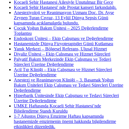
Kocaeli Şehir Hastanesi Ailesiyle Unutulmaz Bir Gece
Kocaeli Şehir Hastanesi' nde Prostat kanseri farkındalığı.
Anesteziyoloji ve Reanimasyon Uzmanı Doç. Dr. Ayşe
Zeynep Turan Cıvraz, 13 Eylül Dünya Sepsis Günü
kapsamında açıklamalarda bulundu.
Çocuk Yoğun Bakım Ünitesi – 2025 Değerlendirme
Toplantısı
Endoskopi Ünitesi – Ekip Çalışması ve Değerlendirme
Hastanemizde Dünya Fizyoterapistler Günü Kutlaması
Yanık Merkezi – Bölgesel Referans, Ulusal Hizmet
Diyaliz Ünitesi – Ekip Çalışması ve Hizmet Süreçleri
Palyatif Bakım Merkezinde Ekip Çalışması ve Tedavi
Süreçleri Üzerine Değerlendirme
Acil Tıp Kliniği – Ekip Çalışması ve Hizmet Süreçleri
Üzerine Değerlendirme
Anestezi ve Reanimasyon Kliniği – 3. Basamak Yoğun
Bakım Üniteleri Ekip Çalışması ve Tedavi Süreçleri Üzerine
Değerlendirme
Hiperbarik Ünitesinde Ekip Çalışması ve Tedavi Süreçleri
Üzerine Değerlendirme
UMKE Haftasında Kocaeli Şehir Hastanesi’nde
Bilgilendirme Standı Kuruldu
1-7 Ağustos Dünya Emzirme Haftası kapsamında
hastanemizde emzirmenin önemi hakkında bilgilendirme
etkinlikleri düzenledik.