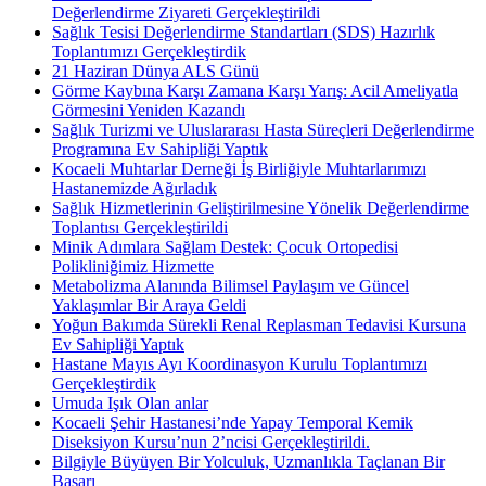
Değerlendirme Ziyareti Gerçekleştirildi
Sağlık Tesisi Değerlendirme Standartları (SDS) Hazırlık
Toplantımızı Gerçekleştirdik
21 Haziran Dünya ALS Günü
Görme Kaybına Karşı Zamana Karşı Yarış: Acil Ameliyatla
Görmesini Yeniden Kazandı
Sağlık Turizmi ve Uluslararası Hasta Süreçleri Değerlendirme
Programına Ev Sahipliği Yaptık
Kocaeli Muhtarlar Derneği İş Birliğiyle Muhtarlarımızı
Hastanemizde Ağırladık
Sağlık Hizmetlerinin Geliştirilmesine Yönelik Değerlendirme
Toplantısı Gerçekleştirildi
Minik Adımlara Sağlam Destek: Çocuk Ortopedisi
Polikliniğimiz Hizmette
Metabolizma Alanında Bilimsel Paylaşım ve Güncel
Yaklaşımlar Bir Araya Geldi
Yoğun Bakımda Sürekli Renal Replasman Tedavisi Kursuna
Ev Sahipliği Yaptık
Hastane Mayıs Ayı Koordinasyon Kurulu Toplantımızı
Gerçekleştirdik
Umuda Işık Olan anlar
Kocaeli Şehir Hastanesi’nde Yapay Temporal Kemik
Diseksiyon Kursu’nun 2’ncisi Gerçekleştirildi.
Bilgiyle Büyüyen Bir Yolculuk, Uzmanlıkla Taçlanan Bir
Başarı