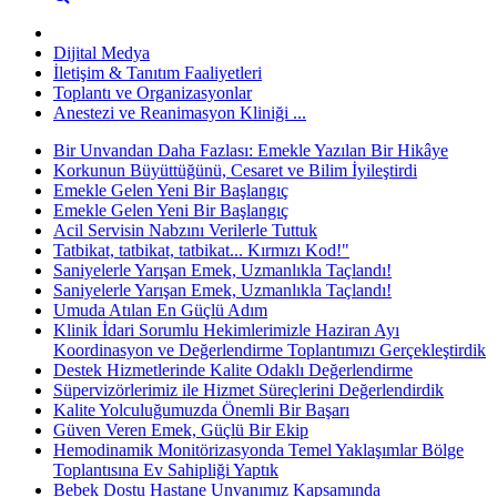
Dijital Medya
İletişim & Tanıtım Faaliyetleri
Toplantı ve Organizasyonlar
Anestezi ve Reanimasyon Kliniği ...
Bir Unvandan Daha Fazlası: Emekle Yazılan Bir Hikâye
Korkunun Büyüttüğünü, Cesaret ve Bilim İyileştirdi
Emekle Gelen Yeni Bir Başlangıç
Emekle Gelen Yeni Bir Başlangıç
Acil Servisin Nabzını Verilerle Tuttuk
Tatbikat, tatbikat, tatbikat... Kırmızı Kod!"
Saniyelerle Yarışan Emek, Uzmanlıkla Taçlandı!
Saniyelerle Yarışan Emek, Uzmanlıkla Taçlandı!
Umuda Atılan En Güçlü Adım
Klinik İdari Sorumlu Hekimlerimizle Haziran Ayı
Koordinasyon ve Değerlendirme Toplantımızı Gerçekleştirdik
Destek Hizmetlerinde Kalite Odaklı Değerlendirme
Süpervizörlerimiz ile Hizmet Süreçlerini Değerlendirdik
Kalite Yolculuğumuzda Önemli Bir Başarı
Güven Veren Emek, Güçlü Bir Ekip
Hemodinamik Monitörizasyonda Temel Yaklaşımlar Bölge
Toplantısına Ev Sahipliği Yaptık
Bebek Dostu Hastane Unvanımız Kapsamında