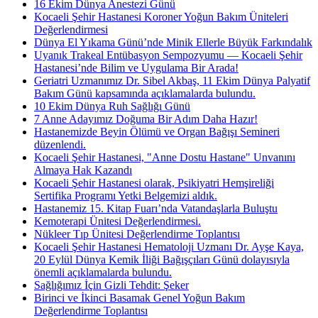
16 Ekim Dünya Anestezi Günü
Kocaeli Şehir Hastanesi Koroner Yoğun Bakım Üniteleri
Değerlendirmesi
Dünya El Yıkama Günü’nde Minik Ellerle Büyük Farkındalık
Uyanık Trakeal Entübasyon Sempozyumu — Kocaeli Şehir
Hastanesi’nde Bilim ve Uygulama Bir Arada!
Geriatri Uzmanımız Dr. Sibel Akbaş, 11 Ekim Dünya Palyatif
Bakım Günü kapsamında açıklamalarda bulundu.
10 Ekim Dünya Ruh Sağlığı Günü
7 Anne Adayımız Doğuma Bir Adım Daha Hazır!
Hastanemizde Beyin Ölümü ve Organ Bağışı Semineri
düzenlendi.
Kocaeli Şehir Hastanesi, "Anne Dostu Hastane" Unvanını
Almaya Hak Kazandı
Kocaeli Şehir Hastanesi olarak, Psikiyatri Hemşireliği
Sertifika Programı Yetki Belgemizi aldık.
Hastanemiz 15. Kitap Fuarı’nda Vatandaşlarla Buluştu
Kemoterapi Ünitesi Değerlendirmesi.
Nükleer Tıp Ünitesi Değerlendirme Toplantısı
Kocaeli Şehir Hastanesi Hematoloji Uzmanı Dr. Ayşe Kaya,
20 Eylül Dünya Kemik İliği Bağışçıları Günü dolayısıyla
önemli açıklamalarda bulundu.
Sağlığımız İçin Gizli Tehdit: Şeker
Birinci ve İkinci Basamak Genel Yoğun Bakım
Değerlendirme Toplantısı