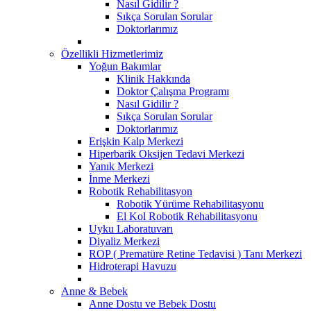
Nasıl Gidilir ?
Sıkça Sorulan Sorular
Doktorlarımız
Özellikli Hizmetlerimiz
Yoğun Bakımlar
Klinik Hakkında
Doktor Çalışma Programı
Nasıl Gidilir ?
Sıkça Sorulan Sorular
Doktorlarımız
Erişkin Kalp Merkezi
Hiperbarik Oksijen Tedavi Merkezi
Yanık Merkezi
İnme Merkezi
Robotik Rehabilitasyon
Robotik Yürüme Rehabilitasyonu
El Kol Robotik Rehabilitasyonu
Uyku Laboratuvarı
Diyaliz Merkezi
ROP ( Prematüre Retine Tedavisi ) Tanı Merkezi
Hidroterapi Havuzu
Anne & Bebek
Anne Dostu ve Bebek Dostu