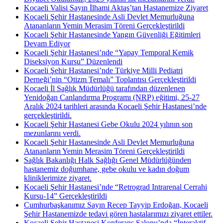
Kocaeli Valisi Sayın İlhami Aktaş’tan Hastanemize Ziyaret
Kocaeli Şehir Hastanesinde Asli Devlet Memurluğuna
Atananların Yemin Merasim Töreni Gerçekleştirildi
Kocaeli Şehir Hastanesinde Yangın Güvenliği Eğitimleri
Devam Ediyor
Kocaeli Şehir Hastanesi’nde “Yapay Temporal Kemik
Diseksiyon Kursu” Düzenlendi
Kocaeli Şehir Hastanesi’nde Türkiye Milli Pediatri
Derneği’nin “Otizm Temalı” Toplantısı Gerçekleştirildi
Kocaeli İl Sağlık Müdürlüğü tarafından düzenlenen
Yenidoğan Canlandırma Programı (NRP) eğitimi, 25-27
Aralık 2024 tarihleri arasında Kocaeli Şehir Hastanesi’nde
gerçekleştirildi.
Kocaeli Şehir Hastanesi Gebe Okulu 2024 yılının son
mezunlarını verdi.
Kocaeli Şehir Hastanesinde Asli Devlet Memurluğuna
Atananların Yemin Merasim Töreni Gerçekleştirildi
Sağlık Bakanlığı Halk Sağlığı Genel Müdürlüğünden
hastanemiz doğumhane, gebe okulu ve kadın doğum
kliniklerimize ziyaret.
Kocaeli Şehir Hastanesi’nde “Retrograd Intrarenal Cerrahi
Kursu-14” Gerçekleştirildi
Cumhurbaşkanımız Sayın Recep Tayyip Erdoğan, Kocaeli
Şehir Hastanemizde tedavi gören hastalarımızı ziyaret ettiler.
Kocaeli Şehir Hastanesi Konferans Salonu’nda “İnteraktif