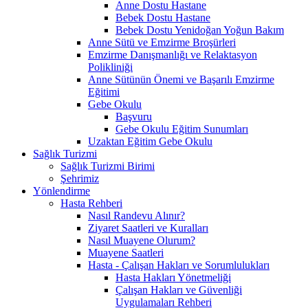
Anne Dostu Hastane
Bebek Dostu Hastane
Bebek Dostu Yenidoğan Yoğun Bakım
Anne Sütü ve Emzirme Broşürleri
Emzirme Danışmanlığı ve Relaktasyon
Polikliniği
Anne Sütünün Önemi ve Başarılı Emzirme
Eğitimi
Gebe Okulu
Başvuru
Gebe Okulu Eğitim Sunumları
Uzaktan Eğitim Gebe Okulu
Sağlık Turizmi
Sağlık Turizmi Birimi
Şehrimiz
Yönlendirme
Hasta Rehberi
Nasıl Randevu Alınır?
Ziyaret Saatleri ve Kuralları
Nasıl Muayene Olurum?
Muayene Saatleri
Hasta - Çalışan Hakları ve Sorumlulukları
Hasta Hakları Yönetmeliği
Çalışan Hakları ve Güvenliği
Uygulamaları Rehberi