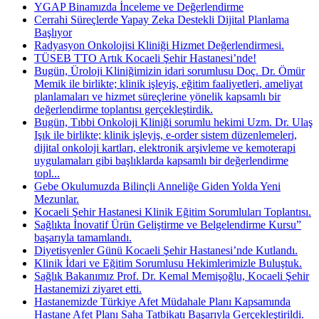
YGAP Binamızda İnceleme ve Değerlendirme
Cerrahi Süreçlerde Yapay Zeka Destekli Dijital Planlama
Başlıyor
Radyasyon Onkolojisi Kliniği Hizmet Değerlendirmesi.
TÜSEB TTO Artık Kocaeli Şehir Hastanesi’nde!
Bugün, Üroloji Kliniğimizin idari sorumlusu Doç. Dr. Ömür
Memik ile birlikte; klinik işleyiş, eğitim faaliyetleri, ameliyat
planlamaları ve hizmet süreçlerine yönelik kapsamlı bir
değerlendirme toplantısı gerçekleştirdik.
Bugün, Tıbbi Onkoloji Kliniği sorumlu hekimi Uzm. Dr. Ulaş
Işık ile birlikte; klinik işleyiş, e-order sistem düzenlemeleri,
dijital onkoloji kartları, elektronik arşivleme ve kemoterapi
uygulamaları gibi başlıklarda kapsamlı bir değerlendirme
topl...
Gebe Okulumuzda Bilinçli Anneliğe Giden Yolda Yeni
Mezunlar.
Kocaeli Şehir Hastanesi Klinik Eğitim Sorumluları Toplantısı.
Sağlıkta İnovatif Ürün Geliştirme ve Belgelendirme Kursu”
başarıyla tamamlandı.
Diyetisyenler Günü Kocaeli Şehir Hastanesi’nde Kutlandı.
Klinik İdari ve Eğitim Sorumlusu Hekimlerimizle Buluştuk.
Sağlık Bakanımız Prof. Dr. Kemal Memişoğlu, Kocaeli Şehir
Hastanemizi ziyaret etti.
Hastanemizde Türkiye Afet Müdahale Planı Kapsamında
Hastane Afet Planı Saha Tatbikatı Başarıyla Gerçekleştirildi.