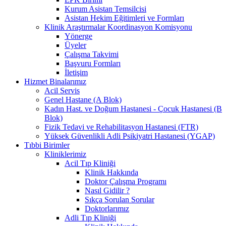
Kurum Asistan Temsilcisi
Asistan Hekim Eğitimleri ve Formları
Klinik Araştırmalar Koordinasyon Komisyonu
Yönerge
Üyeler
Çalışma Takvimi
Başvuru Formları
İletişim
Hizmet Binalarımız
Acil Servis
Genel Hastane (A Blok)
Kadın Hast. ve Doğum Hastanesi - Çocuk Hastanesi (B
Blok)
Fizik Tedavi ve Rehabilitasyon Hastanesi (FTR)
Yüksek Güvenlikli Adli Psikiyatri Hastanesi (YGAP)
Tıbbi Birimler
Kliniklerimiz
Acil Tıp Kliniği
Klinik Hakkında
Doktor Çalışma Programı
Nasıl Gidilir ?
Sıkça Sorulan Sorular
Doktorlarımız
Adli Tıp Kliniği