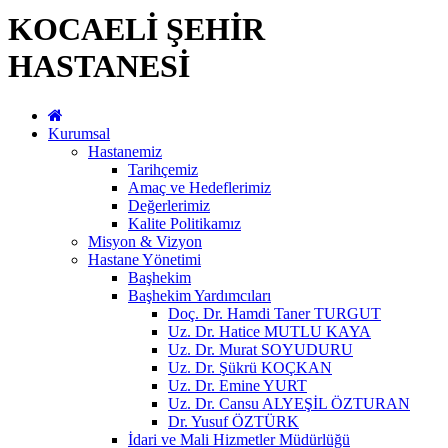
KOCAELİ ŞEHİR
HASTANESİ
Kurumsal
Hastanemiz
Tarihçemiz
Amaç ve Hedeflerimiz
Değerlerimiz
Kalite Politikamız
Misyon & Vizyon
Hastane Yönetimi
Başhekim
Başhekim Yardımcıları
Doç. Dr. Hamdi Taner TURGUT
Uz. Dr. Hatice MUTLU KAYA
Uz. Dr. Murat SOYUDURU
Uz. Dr. Şükrü KOÇKAN
Uz. Dr. Emine YURT
Uz. Dr. Cansu ALYEŞİL ÖZTURAN
Dr. Yusuf ÖZTÜRK
İdari ve Mali Hizmetler Müdürlüğü