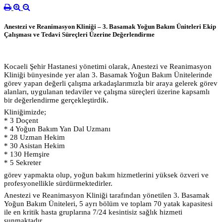
Anestezi ve Reanimasyon Kliniği – 3. Basamak Yoğun Bakım Üniteleri Ekip
Çalışması ve Tedavi Süreçleri Üzerine Değerlendirme
Kocaeli Şehir Hastanesi yönetimi olarak, Anestezi ve Reanimasyon
Kliniği bünyesinde yer alan 3. Basamak Yoğun Bakım Ünitelerinde
görev yapan değerli çalışma arkadaşlarımızla bir araya gelerek görev
alanları, uygulanan tedaviler ve çalışma süreçleri üzerine kapsamlı
bir değerlendirme gerçekleştirdik.
Kliniğimizde;
* 3
Doçent
* 4 Yoğun Bakım Yan Dal Uzmanı
* 28 Uzman Hekim
* 30 Asistan Hekim
* 130 Hemşire
* 5 Sekreter
görev yapmakta olup, yoğun bakım hizmetlerini yüksek özveri ve
profesyonellikle sürdürmektedirler.
Anestezi ve Reanimasyon Kliniği tarafından yönetilen 3. Basamak
Yoğun Bakım Üniteleri, 5 ayrı bölüm ve toplam 70 yatak kapasitesi
ile en kritik hasta gruplarına 7/24 kesintisiz sağlık hizmeti
sunmaktadır.