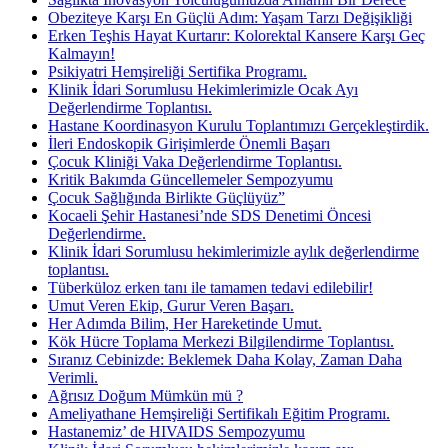
Obeziteye Karşı En Güçlü Adım: Yaşam Tarzı Değişikliği
Erken Teşhis Hayat Kurtarır: Kolorektal Kansere Karşı Geç
Kalmayın!
Psikiyatri Hemşireliği Sertifika Programı.
Klinik İdari Sorumlusu Hekimlerimizle Ocak Ayı
Değerlendirme Toplantısı.
Hastane Koordinasyon Kurulu Toplantımızı Gerçekleştirdik.
İleri Endoskopik Girişimlerde Önemli Başarı
Çocuk Kliniği Vaka Değerlendirme Toplantısı.
Kritik Bakımda Güncellemeler Sempozyumu
Çocuk Sağlığında Birlikte Güçlüyüz”
Kocaeli Şehir Hastanesi’nde SDS Denetimi Öncesi
Değerlendirme.
Klinik İdari Sorumlusu hekimlerimizle aylık değerlendirme
toplantısı.
Tüberküloz erken tanı ile tamamen tedavi edilebilir!
Umut Veren Ekip, Gurur Veren Başarı.
Her Adımda Bilim, Her Hareketinde Umut.
Kök Hücre Toplama Merkezi Bilgilendirme Toplantısı.
Sıranız Cebinizde: Beklemek Daha Kolay, Zaman Daha
Verimli.
Ağrısız Doğum Mümkün mü ?
Ameliyathane Hemşireliği Sertifikalı Eğitim Programı.
Hastanemiz’ de HIVAIDS Sempozyumu