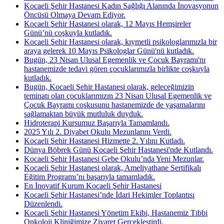
Kocaeli Şehir Hastanesi Kadın Sağlığı Alanında İnovasyonun
Öncüsü Olmaya Devam Ediyor.
Kocaeli Şehir Hastanesi olarak, 12 Mayıs Hemşireler
Günü’nü coşkuyla kutladık.
Kocaeli Şehir Hastanesi olarak, kıymetli psikologlarımızla bir
araya gelerek 10 Mayıs Psikologlar Günü'nü kutladık.
Bugün, 23 Nisan Ulusal Egemenlik ve Çocuk Bayramı'nı
hastanemizde tedavi gören çocuklarımızla birlikte coşkuyla
kutladık.
Bugün, Kocaeli Şehir Hastanesi olarak, geleceğimizin
teminatı olan çocuklarımızın 23 Nisan Ulusal Egemenlik ve
Çocuk Bayramı coşkusunu hastanemizde de yaşamalarını
sağlamaktan büyük mutluluk duyduk.
Hidroterapi Kursumuz Başarıyla Tamamlandı.
2025 Yılı 2. Diyabet Okulu Mezunlarını Verdi.
Kocaeli Şehir Hastanesi Hizmette 2. Yılını Kutladı.
Dünya Böbrek Günü Kocaeli Şehir Hastanesi'nde Kutlandı.
Kocaeli Şehir Hastanesi Gebe Okulu’nda Yeni Mezunlar.
Kocaeli Şehir Hastanesi olarak, Ameliyathane Sertifikalı
Eğitim Programı’nı başarıyla tamamladık.
En İnovatif Kurum Kocaeli Şehir Hastanesi
Kocaeli Şehir Hastanesi’nde İdari Hekimler Toplantısı
Düzenlendi.
Kocaeli Şehir Hastanesi Yönetim Ekibi, Hastanemiz Tıbbi
Onkoloji Kliniğimize Ziyaret Gerçekleştirdi.