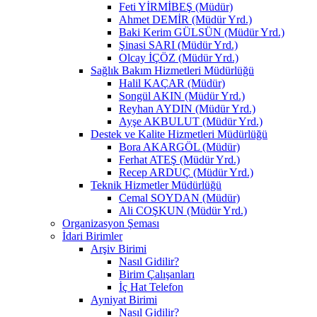
Feti YİRMİBEŞ (Müdür)
Ahmet DEMİR (Müdür Yrd.)
Baki Kerim GÜLSÜN (Müdür Yrd.)
Şinasi SARI (Müdür Yrd.)
Olcay İÇÖZ (Müdür Yrd.)
Sağlık Bakım Hizmetleri Müdürlüğü
Halil KAÇAR (Müdür)
Songül AKIN (Müdür Yrd.)
Reyhan AYDIN (Müdür Yrd.)
Ayşe AKBULUT (Müdür Yrd.)
Destek ve Kalite Hizmetleri Müdürlüğü
Bora AKARGÖL (Müdür)
Ferhat ATEŞ (Müdür Yrd.)
Recep ARDUÇ (Müdür Yrd.)
Teknik Hizmetler Müdürlüğü
Cemal SOYDAN (Müdür)
Ali COŞKUN (Müdür Yrd.)
Organizasyon Şeması
İdari Birimler
Arşiv Birimi
Nasıl Gidilir?
Birim Çalışanları
İç Hat Telefon
Ayniyat Birimi
Nasıl Gidilir?