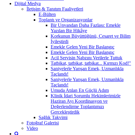
Dijital Medya
İletişim & Tanıtım Faaliyetleri
E-Bülten
Toplantı ve Organizasyonlar
Bir Unvandan Daha Fazlası: Emekle
Yazılan Bir Hikâye
Korkunun Büyüttüğünü, Cesaret ve Bilim
İyileştirdi
Emekle Gelen Yeni Bir Başlangıç
Emekle Gelen Yeni Bir Başlangıç
Acil Servisin Nabzını Verilerle Tuttuk
Tatbikat, tatbikat, tatbikat... Kırmızı Kod!"
Saniyelerle Yarışan Emek, Uzmanlıkla
Taçlandı!
Saniyelerle Yarışan Emek, Uzmanlıkla
Taçlandı!
Umuda Atılan En Güçlü Adım
Klinik İdari Sorumlu Hekimlerimizle
Haziran Ayı Koordinasyon ve
Değerlendirme Toplantımızı
Gerçekleştirdik
Sağlık Takvimi
Fotoğraf Galerisi
Video