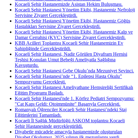
Kocaeli Şehir Hastanemizde Asistan Hekim Buluşması.
Kocaeli Şehir Hastanesi Yönetim Ekibi, Hastanemiz Nefroloji
Servisine Ziyaret Gerçekleştirdi.
Kocaeli Şehir Hastanesi Yönetim Ekibi, Hastanemiz Göğüs
Hastalıkları Servisine Ziyaret Gerçekleştirdi.
Kocaeli Şehir Hastanesi Yönetim Ekibi, Hastanemiz Kalp ve
Damar Cerrahisi (KVC) Servisine Ziyaret Gerçekleştirdi.
KBB Acilleri Toplantısı Kocaeli Şehir Hastanemizin Ev
Sahipliğinde Gerçekleştirildi.
Kocaeli Şehir Hastanesi, Nadir Görülen Diyafram Hernisi
Teşhisi Konulan Umut Bebeği Ameliyatla Sağlığına
Kavuşturdu.
Kocaeli Şehir Hastanesi Gebe Okulu’nda Mezuniyet Sevinci.
Kocaeli Şehir Hastanesi’nde “1. Epilepsi Hasta Okulu”
Sempozyumu Gerçekleşti.
Kocaeli Şehir Hastanesi Ameliyathane Hemşireliği Sertifikalı
Eğitim Programı Başladı.
Kocaeli Şehir Hastanesi'nde 1. Körfez Pediatri Sempozyumu:
"Çat Kapı Geldi: Otoimmünite" Başarıyla Gerçekleşti.
Romanyalı Öğrenciler Kocaeli Şehir Hastanesi’ndeki Staj
Eğitimlerini Tamamladı.
Kocaeli İl Sağlık Müdürlüğü ASKOM toplantısı Kocaeli
Şehir Hastanesinde gerçekleştirildi.
Diyabetle mücadele amacıyla hastanemizde oluşturulan
Diyabet Okulumuz, 2025 yılının ilk mezunlarını verdi.