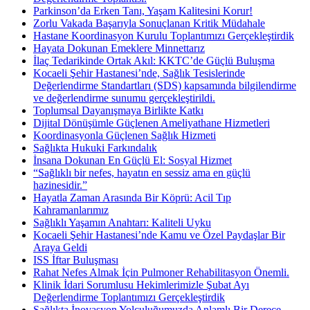
Parkinson’da Erken Tanı, Yaşam Kalitesini Korur!
Zorlu Vakada Başarıyla Sonuçlanan Kritik Müdahale
Hastane Koordinasyon Kurulu Toplantımızı Gerçekleştirdik
Hayata Dokunan Emeklere Minnettarız
İlaç Tedarikinde Ortak Akıl: KKTC’de Güçlü Buluşma
Kocaeli Şehir Hastanesi’nde, Sağlık Tesislerinde
Değerlendirme Standartları (SDS) kapsamında bilgilendirme
ve değerlendirme sunumu gerçekleştirildi.
Toplumsal Dayanışmaya Birlikte Katkı
Dijital Dönüşümle Güçlenen Ameliyathane Hizmetleri
Koordinasyonla Güçlenen Sağlık Hizmeti
Sağlıkta Hukuki Farkındalık
İnsana Dokunan En Güçlü El: Sosyal Hizmet
“Sağlıklı bir nefes, hayatın en sessiz ama en güçlü
hazinesidir.”
Hayatla Zaman Arasında Bir Köprü: Acil Tıp
Kahramanlarımız
Sağlıklı Yaşamın Anahtarı: Kaliteli Uyku
Kocaeli Şehir Hastanesi’nde Kamu ve Özel Paydaşlar Bir
Araya Geldi
ISS İftar Buluşması
Rahat Nefes Almak İçin Pulmoner Rehabilitasyon Önemli.
Klinik İdari Sorumlusu Hekimlerimizle Şubat Ayı
Değerlendirme Toplantımızı Gerçekleştirdik
Sağlıkta İnovasyon Yolculuğumuzda Anlamlı Bir Derece