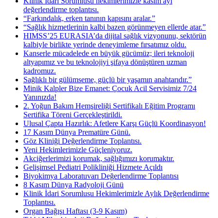
Klinik İdari Sorumlusu hekimlerimizle kasım ayı
değerlendirme toplantısı.
“Farkındalık, erken tanının kapısını aralar.”
“Sağlık hizmetlerinin kalbi bazen görünmeyen ellerde atar.”
HIMSS’25 EURASIA’da dijital sağlık vizyonunu, sektörün
kalbiyle birlikte yerinde deneyimleme fırsatımız oldu.
Kanserle mücadelede en büyük gücümüz; ileri teknoloji
altyapımız ve bu teknolojiyi şifaya dönüştüren uzman
kadromuz.
Sağlıklı bir gülümseme, güçlü bir yaşamın anahtarıdır.”
Minik Kalpler Bize Emanet: Çocuk Acil Servisimiz 7/24
Yanınızda!
2. Yoğun Bakım Hemşireliği Sertifikalı Eğitim Programı
Sertifika Töreni Gerçekleştirildi.
Ulusal Çapta Hazırlık: Afetlere Karşı Güçlü Koordinasyon!
17 Kasım Dünya Prematüre Günü.
Göz Kliniği Değerlendirme Toplantısı.
Yeni Hekimlerimizle Güçleniyoruz.
Akciğerlerimizi korumak, sağlığımızı korumaktır.
Gelişimsel Pediatri Polikliniği Hizmete Açıldı
Biyokimya Laboratuvarı Değerlendirme Toplantısı
8 Kasım Dünya Radyoloji Günü
Klinik İdari Sorumlusu Hekimlerimizle Aylık Değerlendirme
Toplantısı.
Organ Bağışı Haftası (3-9 Kasım)