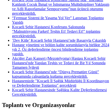
Katılımlı Çocuk İhmal ve İstismarına Multidisipliner Yaklaşım
ve Adli Raporlamalar Sempozyumu”nun üçüncü oturumu
gerçekleştirildi.
“Fermuar Sistemi ile Yaşama Yol Ver” Lansman Toplantısı
Yapıldı
Kocaeli Şehir Hastanesi Konferans Salonunda
“Malnutrisyonu Farket! Teşhis Et! Tedavi Et!” toplantısı
gerçekleştirildi.
‘Dev Kitle’ Kocaeli Şehir Hastanesi’nde Başarıyla Çıkarıldı
Hastane yönetimi ve bölüm kalite sorumlularıyla birlikte 2024
yılı 2. Öz değerlendirme öncesi bilgilendirme toplantısı
yapıldı.
Akciğer Zarı Kanseri (Mezotelyoma) Hastası Kocaeli Şehir
Hastanesi'nde Yapılan Teşhis ve Tedavi ile Bir Yıl Sonunda
Tamamen İyileşti
Kocaeli Şehir Hastanesi’nde “Dünya Prematüre Günü”
kapsamında çalışanlarla kutlama gerçekleştirildi.
Hastanemizde "Kocaeli İl Sağlık Müdürlüğü İl Koordinasyon
ve Değerlendirme Toplantısı" gerçekleşti
Kocaeli Şehir Hastanesinde Sağlıkta Kalite Değerlendirmesi
Gerçekleştirildi.
Toplantı ve Organizasyonlar