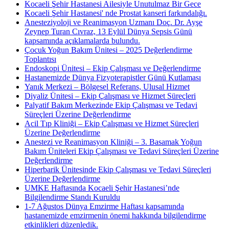
Kocaeli Şehir Hastanesi Ailesiyle Unutulmaz Bir Gece
Kocaeli Şehir Hastanesi' nde Prostat kanseri farkındalığı.
Anesteziyoloji ve Reanimasyon Uzmanı Doç. Dr. Ayşe
Zeynep Turan Cıvraz, 13 Eylül Dünya Sepsis Günü
kapsamında açıklamalarda bulundu.
Çocuk Yoğun Bakım Ünitesi – 2025 Değerlendirme
Toplantısı
Endoskopi Ünitesi – Ekip Çalışması ve Değerlendirme
Hastanemizde Dünya Fizyoterapistler Günü Kutlaması
Yanık Merkezi – Bölgesel Referans, Ulusal Hizmet
Diyaliz Ünitesi – Ekip Çalışması ve Hizmet Süreçleri
Palyatif Bakım Merkezinde Ekip Çalışması ve Tedavi
Süreçleri Üzerine Değerlendirme
Acil Tıp Kliniği – Ekip Çalışması ve Hizmet Süreçleri
Üzerine Değerlendirme
Anestezi ve Reanimasyon Kliniği – 3. Basamak Yoğun
Bakım Üniteleri Ekip Çalışması ve Tedavi Süreçleri Üzerine
Değerlendirme
Hiperbarik Ünitesinde Ekip Çalışması ve Tedavi Süreçleri
Üzerine Değerlendirme
UMKE Haftasında Kocaeli Şehir Hastanesi’nde
Bilgilendirme Standı Kuruldu
1-7 Ağustos Dünya Emzirme Haftası kapsamında
hastanemizde emzirmenin önemi hakkında bilgilendirme
etkinlikleri düzenledik.