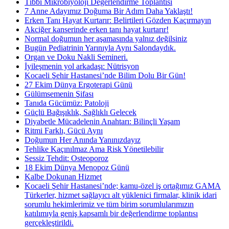
Tıbbi Mikrobiyoloji Değerlendirme Toplantısı
7 Anne Adayımız Doğuma Bir Adım Daha Yaklaştı!
Erken Tanı Hayat Kurtarır: Belirtileri Gözden Kaçırmayın
Akciğer kanserinde erken tanı hayat kurtarır!
Normal doğumun her aşamasında yalnız değilsiniz
Bugün Pediatrinin Yarınıyla Aynı Salondaydık.
Organ ve Doku Nakli Semineri.
İyileşmenin yol arkadaşı: Nütrisyon
Kocaeli Şehir Hastanesi’nde Bilim Dolu Bir Gün!
27 Ekim Dünya Ergoterapi Günü
Gülümsemenin Şifası
Tanıda Gücümüz: Patoloji
Güçlü Bağışıklık, Sağlıklı Gelecek
Diyabetle Mücadelenin Anahtarı: Bilinçli Yaşam
Ritmi Farklı, Gücü Aynı
Doğumun Her Anında Yanınızdayız
Tehlike Kaçınılmaz Ama Risk Yönetilebilir
Sessiz Tehdit: Osteoporoz
18 Ekim Dünya Menopoz Günü
Kalbe Dokunan Hizmet
Kocaeli Şehir Hastanesi’nde; kamu-özel iş ortağımız GAMA
Türkerler, hizmet sağlayıcı alt yüklenici firmalar, klinik idari
sorumlu hekimlerimiz ve tüm birim sorumlularımızın
katılımıyla geniş kapsamlı bir değerlendirme toplantısı
gerçekleştirildi.