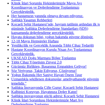
Klinik İdari Sorumlu Hekimlerimizle Mayıs Ayı
Koordinasyon ve Değerlendirme Toplantımızı
Gerçekleştirdik.
Her hastamızın yanında olmaya devam ediyoruz.
Sağlıklı Yaşamın Rehberleri
Kocaeli Şehir Hastanesi’nde, bayram tatilinin ardından ilk iş
gününde Sağlıkta Değerlendirme Standartları (SDS)
kapsamında değerlendirme gerçekleştirildi.
Hayata dokunan bilgi, yoğun bakımda güvene dönüşür.
12-18 Mayıs Hemşireler Haftası
Yenilikçilik ve Gerçeklik Arasında Tıbbi Cihaz Tedariği
Hastane Koordinasyon Kurulu Nisan Ayı Toplantımızı
Gerçekleştirdik.
UKSEAD Doğu Marmara Bölge Toplantısı
Tıbbi Cihaz Yönetişim Zirvesi 2.0
Gücümüz Birlikten, Başarımız Empatiden Geliyor!
Söz Veriyoruz, Takip Ediyoruz, Çözüyoruz!
Yoğun Bakımda Her Saniye Hayati Önem Taşır
Uzmanlıkla şekillenen dokunuşlar, ameliyathanede güvenin
temelidir.”
Sağlıkta İnovasyonda Çifte Gurur: Kocaeli Şehir Hastanesi
Kalbinizi Koruyun, Hayatınıza Değer Katın!
Sağlıkta inovasyonun güçlü adresi: Kocaeli Şehir Hastanesi
Klinik İdari Sorumlusu Hekimlerimizle Mart Ayı
Değerlendirme Toplantısı.