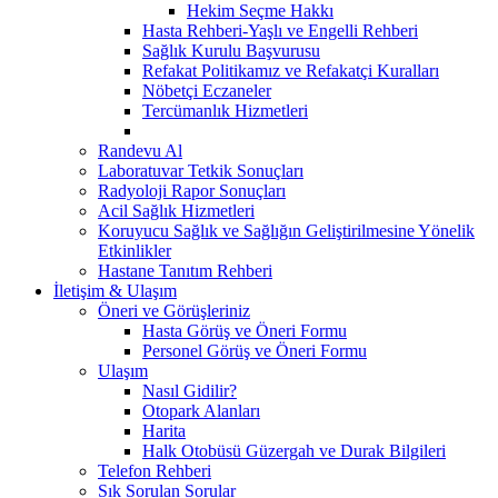
Hekim Seçme Hakkı
Hasta Rehberi-Yaşlı ve Engelli Rehberi
Sağlık Kurulu Başvurusu
Refakat Politikamız ve Refakatçi Kuralları
Nöbetçi Eczaneler
Tercümanlık Hizmetleri
Randevu Al
Laboratuvar Tetkik Sonuçları
Radyoloji Rapor Sonuçları
Acil Sağlık Hizmetleri
Koruyucu Sağlık ve Sağlığın Geliştirilmesine Yönelik
Etkinlikler
Hastane Tanıtım Rehberi
İletişim & Ulaşım
Öneri ve Görüşleriniz
Hasta Görüş ve Öneri Formu
Personel Görüş ve Öneri Formu
Ulaşım
Nasıl Gidilir?
Otopark Alanları
Harita
Halk Otobüsü Güzergah ve Durak Bilgileri
Telefon Rehberi
Sık Sorulan Sorular