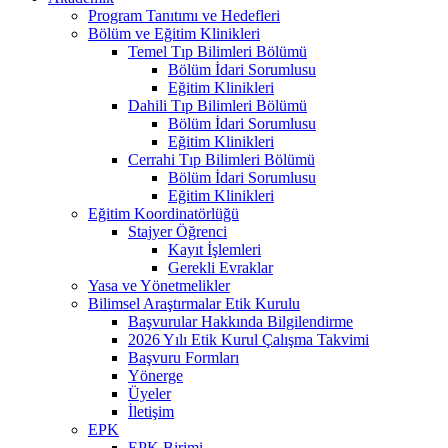
Program Tanıtımı ve Hedefleri
Bölüm ve Eğitim Klinikleri
Temel Tıp Bilimleri Bölümü
Bölüm İdari Sorumlusu
Eğitim Klinikleri
Dahili Tıp Bilimleri Bölümü
Bölüm İdari Sorumlusu
Eğitim Klinikleri
Cerrahi Tıp Bilimleri Bölümü
Bölüm İdari Sorumlusu
Eğitim Klinikleri
Eğitim Koordinatörlüğü
Stajyer Öğrenci
Kayıt İşlemleri
Gerekli Evraklar
Yasa ve Yönetmelikler
Bilimsel Araştırmalar Etik Kurulu
Başvurular Hakkında Bilgilendirme
2026 Yılı Etik Kurul Çalışma Takvimi
Başvuru Formları
Yönerge
Üyeler
İletişim
EPK
EPK Birimi