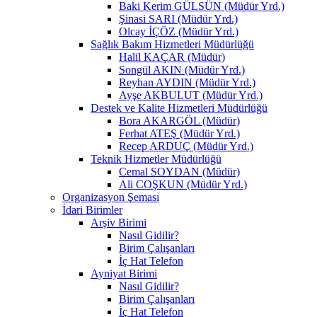
Baki Kerim GÜLSÜN (Müdür Yrd.)
Şinasi SARI (Müdür Yrd.)
Olcay İÇÖZ (Müdür Yrd.)
Sağlık Bakım Hizmetleri Müdürlüğü
Halil KAÇAR (Müdür)
Songül AKIN (Müdür Yrd.)
Reyhan AYDIN (Müdür Yrd.)
Ayşe AKBULUT (Müdür Yrd.)
Destek ve Kalite Hizmetleri Müdürlüğü
Bora AKARGÖL (Müdür)
Ferhat ATEŞ (Müdür Yrd.)
Recep ARDUÇ (Müdür Yrd.)
Teknik Hizmetler Müdürlüğü
Cemal SOYDAN (Müdür)
Ali COŞKUN (Müdür Yrd.)
Organizasyon Şeması
İdari Birimler
Arşiv Birimi
Nasıl Gidilir?
Birim Çalışanları
İç Hat Telefon
Ayniyat Birimi
Nasıl Gidilir?
Birim Çalışanları
İç Hat Telefon