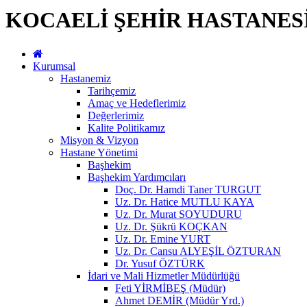
KOCAELİ ŞEHİR HASTANES
Kurumsal
Hastanemiz
Tarihçemiz
Amaç ve Hedeflerimiz
Değerlerimiz
Kalite Politikamız
Misyon & Vizyon
Hastane Yönetimi
Başhekim
Başhekim Yardımcıları
Doç. Dr. Hamdi Taner TURGUT
Uz. Dr. Hatice MUTLU KAYA
Uz. Dr. Murat SOYUDURU
Uz. Dr. Şükrü KOÇKAN
Uz. Dr. Emine YURT
Uz. Dr. Cansu ALYEŞİL ÖZTURAN
Dr. Yusuf ÖZTÜRK
İdari ve Mali Hizmetler Müdürlüğü
Feti YİRMİBEŞ (Müdür)
Ahmet DEMİR (Müdür Yrd.)