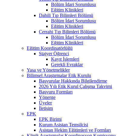
Bölüm İdari Sorumlusu
Eğitim Klinikleri
Dahili Tıp Bilimleri Bölümü
Bölüm İdari Sorumlusu
Eğitim Klinikleri
Cerrahi Tıp Bilimleri Bölümü
Bölüm İdari Sorumlusu
Eğitim Klinikleri
Eğitim Koordinatörlüğü
Stajyer Öğrenci
Kayıt İşlemleri
Gerekli Evraklar
Yasa ve Yönetmelikler
Bilimsel Araştırmalar Etik Kurulu
Başvurular Hakkında Bilgilendirme
2026 Yılı Etik Kurul Çalışma Takvimi
Başvuru Formları
Yönerge
Üyeler
İletişim
EPK
EPK Birimi
Kurum Asistan Temsilcisi
Asistan Hekim Eğitimleri ve Formları
Klinik Araştırmalar Koordinasyon Komisyonu