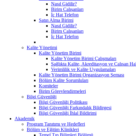
Nasıl Gidilir?
Birim Çalışanları
İç Hat Telefon
Satın Alma Birimi
Nasıl Gidilir?
Birim Çalışanları
İç Hat Telefon
Kalite Yönetimi
Kalite Yönetim Birimi
Kalite Yönetim Birimi Çalışmaları
Sağlıkta Kalite, Akreditasyon ve Çalışan Ha
Verimlilik ve Kalite Uygulamaları
Kalite Yönetim Birimi Organizasyon Şeması
Bölüm Kalite Sorumluları
Komiteler
Birim Görevlendirmeleri
Bilgi Güvenliği
Bilgi Güvenliği Politikası
Bilgi Güvenliği Farkındalık Bildirgesi
Bilgi Güvenliği İhlal Bildirimi
Akademik
Program Tanıtımı ve Hedefleri
Bölüm ve Eğitim Klinikleri
Temel Tıp Bilimleri Bölümü