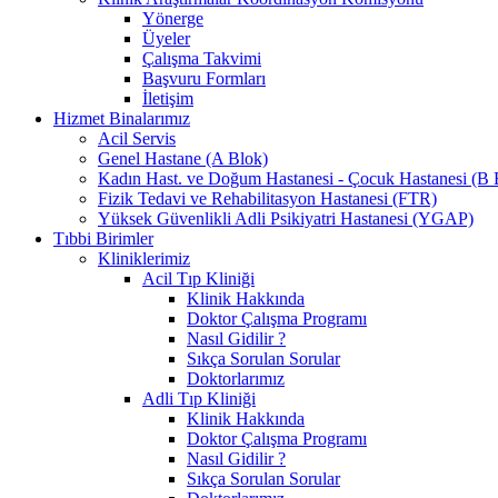
Yönerge
Üyeler
Çalışma Takvimi
Başvuru Formları
İletişim
Hizmet Binalarımız
Acil Servis
Genel Hastane (A Blok)
Kadın Hast. ve Doğum Hastanesi - Çocuk Hastanesi (B 
Fizik Tedavi ve Rehabilitasyon Hastanesi (FTR)
Yüksek Güvenlikli Adli Psikiyatri Hastanesi (YGAP)
Tıbbi Birimler
Kliniklerimiz
Acil Tıp Kliniği
Klinik Hakkında
Doktor Çalışma Programı
Nasıl Gidilir ?
Sıkça Sorulan Sorular
Doktorlarımız
Adli Tıp Kliniği
Klinik Hakkında
Doktor Çalışma Programı
Nasıl Gidilir ?
Sıkça Sorulan Sorular