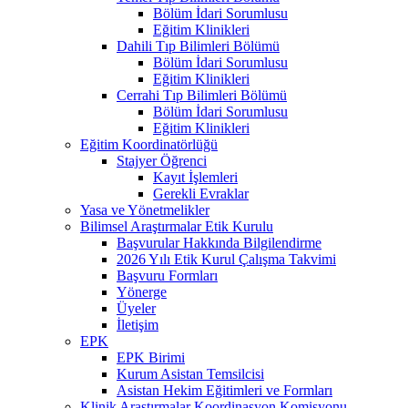
Bölüm İdari Sorumlusu
Eğitim Klinikleri
Dahili Tıp Bilimleri Bölümü
Bölüm İdari Sorumlusu
Eğitim Klinikleri
Cerrahi Tıp Bilimleri Bölümü
Bölüm İdari Sorumlusu
Eğitim Klinikleri
Eğitim Koordinatörlüğü
Stajyer Öğrenci
Kayıt İşlemleri
Gerekli Evraklar
Yasa ve Yönetmelikler
Bilimsel Araştırmalar Etik Kurulu
Başvurular Hakkında Bilgilendirme
2026 Yılı Etik Kurul Çalışma Takvimi
Başvuru Formları
Yönerge
Üyeler
İletişim
EPK
EPK Birimi
Kurum Asistan Temsilcisi
Asistan Hekim Eğitimleri ve Formları
Klinik Araştırmalar Koordinasyon Komisyonu