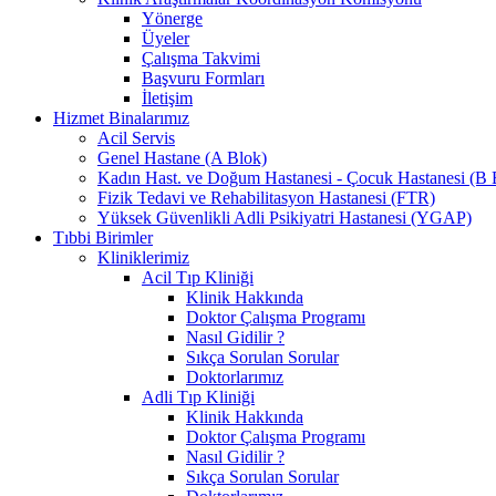
Yönerge
Üyeler
Çalışma Takvimi
Başvuru Formları
İletişim
Hizmet Binalarımız
Acil Servis
Genel Hastane (A Blok)
Kadın Hast. ve Doğum Hastanesi - Çocuk Hastanesi (B 
Fizik Tedavi ve Rehabilitasyon Hastanesi (FTR)
Yüksek Güvenlikli Adli Psikiyatri Hastanesi (YGAP)
Tıbbi Birimler
Kliniklerimiz
Acil Tıp Kliniği
Klinik Hakkında
Doktor Çalışma Programı
Nasıl Gidilir ?
Sıkça Sorulan Sorular
Doktorlarımız
Adli Tıp Kliniği
Klinik Hakkında
Doktor Çalışma Programı
Nasıl Gidilir ?
Sıkça Sorulan Sorular