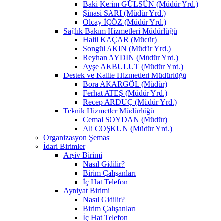
Baki Kerim GÜLSÜN (Müdür Yrd.)
Şinasi SARI (Müdür Yrd.)
Olcay İÇÖZ (Müdür Yrd.)
Sağlık Bakım Hizmetleri Müdürlüğü
Halil KAÇAR (Müdür)
Songül AKIN (Müdür Yrd.)
Reyhan AYDIN (Müdür Yrd.)
Ayşe AKBULUT (Müdür Yrd.)
Destek ve Kalite Hizmetleri Müdürlüğü
Bora AKARGÖL (Müdür)
Ferhat ATEŞ (Müdür Yrd.)
Recep ARDUÇ (Müdür Yrd.)
Teknik Hizmetler Müdürlüğü
Cemal SOYDAN (Müdür)
Ali COŞKUN (Müdür Yrd.)
Organizasyon Şeması
İdari Birimler
Arşiv Birimi
Nasıl Gidilir?
Birim Çalışanları
İç Hat Telefon
Ayniyat Birimi
Nasıl Gidilir?
Birim Çalışanları
İç Hat Telefon