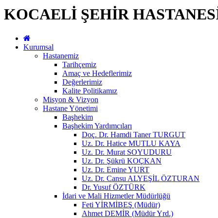
KOCAELİ ŞEHİR HASTANES
Kurumsal
Hastanemiz
Tarihçemiz
Amaç ve Hedeflerimiz
Değerlerimiz
Kalite Politikamız
Misyon & Vizyon
Hastane Yönetimi
Başhekim
Başhekim Yardımcıları
Doç. Dr. Hamdi Taner TURGUT
Uz. Dr. Hatice MUTLU KAYA
Uz. Dr. Murat SOYUDURU
Uz. Dr. Şükrü KOÇKAN
Uz. Dr. Emine YURT
Uz. Dr. Cansu ALYEŞİL ÖZTURAN
Dr. Yusuf ÖZTÜRK
İdari ve Mali Hizmetler Müdürlüğü
Feti YİRMİBEŞ (Müdür)
Ahmet DEMİR (Müdür Yrd.)