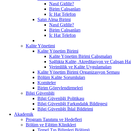
Nasıl Gidilir?
Birim Çalışanları
İç Hat Telefon
Satın Alma Birimi
Nasıl Gidilir?
Birim Çalışanları
İç Hat Telefon
Kalite Yönetimi
Kalite Yönetim Birimi
Kalite Yönetim Birimi Çalışmaları
Sağlıkta Kalite, Akreditasyon ve Çalışan Ha
Verimlilik ve Kalite Uygulamaları
Kalite Yönetim Birimi Organizasyon Şeması
Bölüm Kalite Sorumluları
Komiteler
Birim Görevlendirmeleri
Bilgi Güvenliği
Bilgi Güvenliği Politikası
Bilgi Güvenliği Farkındalık Bildirgesi
Bilgi Güvenliği İhlal Bildirimi
Akademik
Program Tanıtımı ve Hedefleri
Bölüm ve Eğitim Klinikleri
Temel Tıp Bilimleri Bölümü