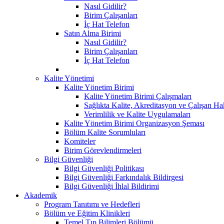
Nasıl Gidilir?
Birim Çalışanları
İç Hat Telefon
Satın Alma Birimi
Nasıl Gidilir?
Birim Çalışanları
İç Hat Telefon
Kalite Yönetimi
Kalite Yönetim Birimi
Kalite Yönetim Birimi Çalışmaları
Sağlıkta Kalite, Akreditasyon ve Çalışan Ha
Verimlilik ve Kalite Uygulamaları
Kalite Yönetim Birimi Organizasyon Şeması
Bölüm Kalite Sorumluları
Komiteler
Birim Görevlendirmeleri
Bilgi Güvenliği
Bilgi Güvenliği Politikası
Bilgi Güvenliği Farkındalık Bildirgesi
Bilgi Güvenliği İhlal Bildirimi
Akademik
Program Tanıtımı ve Hedefleri
Bölüm ve Eğitim Klinikleri
Temel Tıp Bilimleri Bölümü