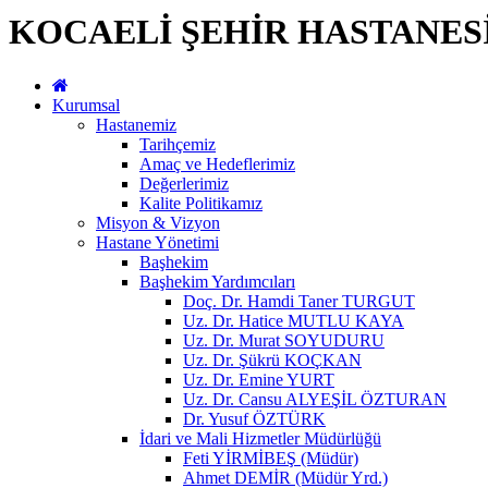
KOCAELİ ŞEHİR HASTANES
Kurumsal
Hastanemiz
Tarihçemiz
Amaç ve Hedeflerimiz
Değerlerimiz
Kalite Politikamız
Misyon & Vizyon
Hastane Yönetimi
Başhekim
Başhekim Yardımcıları
Doç. Dr. Hamdi Taner TURGUT
Uz. Dr. Hatice MUTLU KAYA
Uz. Dr. Murat SOYUDURU
Uz. Dr. Şükrü KOÇKAN
Uz. Dr. Emine YURT
Uz. Dr. Cansu ALYEŞİL ÖZTURAN
Dr. Yusuf ÖZTÜRK
İdari ve Mali Hizmetler Müdürlüğü
Feti YİRMİBEŞ (Müdür)
Ahmet DEMİR (Müdür Yrd.)