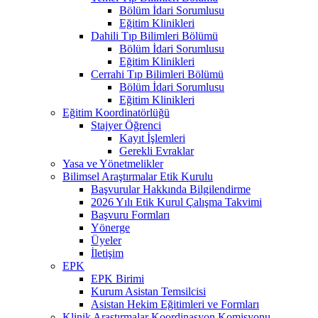
Bölüm İdari Sorumlusu
Eğitim Klinikleri
Dahili Tıp Bilimleri Bölümü
Bölüm İdari Sorumlusu
Eğitim Klinikleri
Cerrahi Tıp Bilimleri Bölümü
Bölüm İdari Sorumlusu
Eğitim Klinikleri
Eğitim Koordinatörlüğü
Stajyer Öğrenci
Kayıt İşlemleri
Gerekli Evraklar
Yasa ve Yönetmelikler
Bilimsel Araştırmalar Etik Kurulu
Başvurular Hakkında Bilgilendirme
2026 Yılı Etik Kurul Çalışma Takvimi
Başvuru Formları
Yönerge
Üyeler
İletişim
EPK
EPK Birimi
Kurum Asistan Temsilcisi
Asistan Hekim Eğitimleri ve Formları
Klinik Araştırmalar Koordinasyon Komisyonu