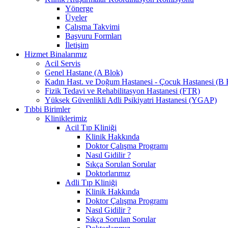
Yönerge
Üyeler
Çalışma Takvimi
Başvuru Formları
İletişim
Hizmet Binalarımız
Acil Servis
Genel Hastane (A Blok)
Kadın Hast. ve Doğum Hastanesi - Çocuk Hastanesi (B 
Fizik Tedavi ve Rehabilitasyon Hastanesi (FTR)
Yüksek Güvenlikli Adli Psikiyatri Hastanesi (YGAP)
Tıbbi Birimler
Kliniklerimiz
Acil Tıp Kliniği
Klinik Hakkında
Doktor Çalışma Programı
Nasıl Gidilir ?
Sıkça Sorulan Sorular
Doktorlarımız
Adli Tıp Kliniği
Klinik Hakkında
Doktor Çalışma Programı
Nasıl Gidilir ?
Sıkça Sorulan Sorular