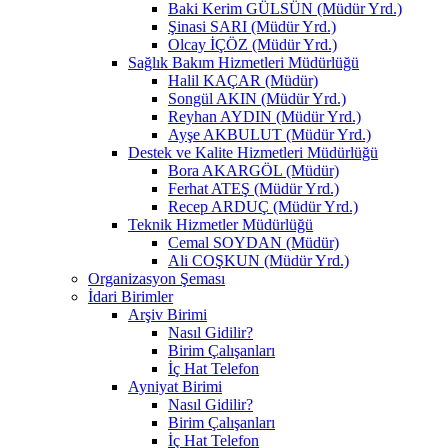
Baki Kerim GÜLSÜN (Müdür Yrd.)
Şinasi SARI (Müdür Yrd.)
Olcay İÇÖZ (Müdür Yrd.)
Sağlık Bakım Hizmetleri Müdürlüğü
Halil KAÇAR (Müdür)
Songül AKIN (Müdür Yrd.)
Reyhan AYDIN (Müdür Yrd.)
Ayşe AKBULUT (Müdür Yrd.)
Destek ve Kalite Hizmetleri Müdürlüğü
Bora AKARGÖL (Müdür)
Ferhat ATEŞ (Müdür Yrd.)
Recep ARDUÇ (Müdür Yrd.)
Teknik Hizmetler Müdürlüğü
Cemal SOYDAN (Müdür)
Ali COŞKUN (Müdür Yrd.)
Organizasyon Şeması
İdari Birimler
Arşiv Birimi
Nasıl Gidilir?
Birim Çalışanları
İç Hat Telefon
Ayniyat Birimi
Nasıl Gidilir?
Birim Çalışanları
İç Hat Telefon