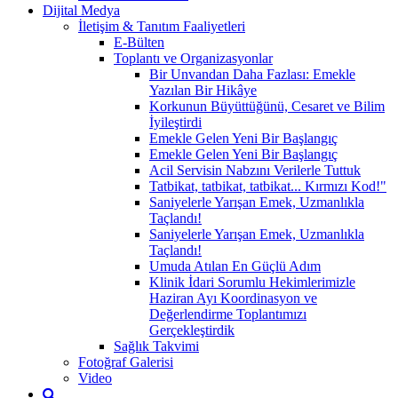
Dijital Medya
İletişim & Tanıtım Faaliyetleri
E-Bülten
Toplantı ve Organizasyonlar
Bir Unvandan Daha Fazlası: Emekle
Yazılan Bir Hikâye
Korkunun Büyüttüğünü, Cesaret ve Bilim
İyileştirdi
Emekle Gelen Yeni Bir Başlangıç
Emekle Gelen Yeni Bir Başlangıç
Acil Servisin Nabzını Verilerle Tuttuk
Tatbikat, tatbikat, tatbikat... Kırmızı Kod!"
Saniyelerle Yarışan Emek, Uzmanlıkla
Taçlandı!
Saniyelerle Yarışan Emek, Uzmanlıkla
Taçlandı!
Umuda Atılan En Güçlü Adım
Klinik İdari Sorumlu Hekimlerimizle
Haziran Ayı Koordinasyon ve
Değerlendirme Toplantımızı
Gerçekleştirdik
Sağlık Takvimi
Fotoğraf Galerisi
Video