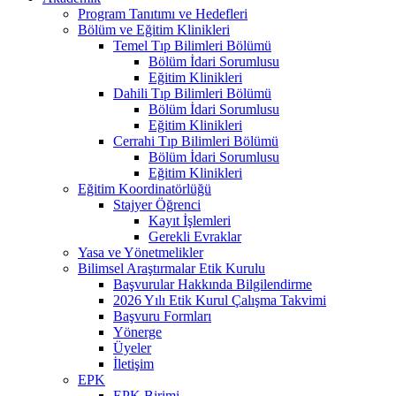
Program Tanıtımı ve Hedefleri
Bölüm ve Eğitim Klinikleri
Temel Tıp Bilimleri Bölümü
Bölüm İdari Sorumlusu
Eğitim Klinikleri
Dahili Tıp Bilimleri Bölümü
Bölüm İdari Sorumlusu
Eğitim Klinikleri
Cerrahi Tıp Bilimleri Bölümü
Bölüm İdari Sorumlusu
Eğitim Klinikleri
Eğitim Koordinatörlüğü
Stajyer Öğrenci
Kayıt İşlemleri
Gerekli Evraklar
Yasa ve Yönetmelikler
Bilimsel Araştırmalar Etik Kurulu
Başvurular Hakkında Bilgilendirme
2026 Yılı Etik Kurul Çalışma Takvimi
Başvuru Formları
Yönerge
Üyeler
İletişim
EPK
EPK Birimi