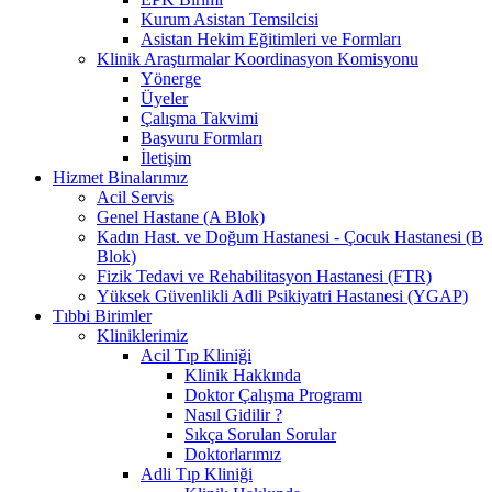
Kurum Asistan Temsilcisi
Asistan Hekim Eğitimleri ve Formları
Klinik Araştırmalar Koordinasyon Komisyonu
Yönerge
Üyeler
Çalışma Takvimi
Başvuru Formları
İletişim
Hizmet Binalarımız
Acil Servis
Genel Hastane (A Blok)
Kadın Hast. ve Doğum Hastanesi - Çocuk Hastanesi (B
Blok)
Fizik Tedavi ve Rehabilitasyon Hastanesi (FTR)
Yüksek Güvenlikli Adli Psikiyatri Hastanesi (YGAP)
Tıbbi Birimler
Kliniklerimiz
Acil Tıp Kliniği
Klinik Hakkında
Doktor Çalışma Programı
Nasıl Gidilir ?
Sıkça Sorulan Sorular
Doktorlarımız
Adli Tıp Kliniği