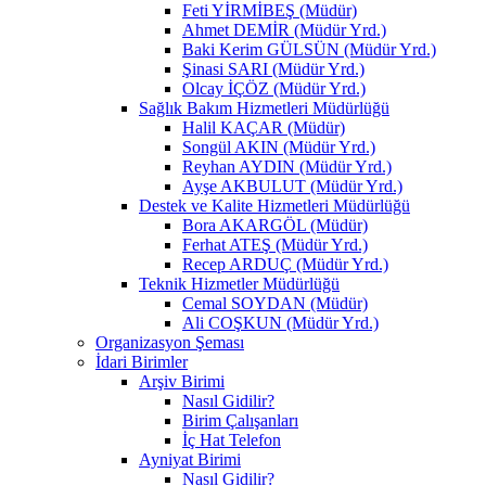
Feti YİRMİBEŞ (Müdür)
Ahmet DEMİR (Müdür Yrd.)
Baki Kerim GÜLSÜN (Müdür Yrd.)
Şinasi SARI (Müdür Yrd.)
Olcay İÇÖZ (Müdür Yrd.)
Sağlık Bakım Hizmetleri Müdürlüğü
Halil KAÇAR (Müdür)
Songül AKIN (Müdür Yrd.)
Reyhan AYDIN (Müdür Yrd.)
Ayşe AKBULUT (Müdür Yrd.)
Destek ve Kalite Hizmetleri Müdürlüğü
Bora AKARGÖL (Müdür)
Ferhat ATEŞ (Müdür Yrd.)
Recep ARDUÇ (Müdür Yrd.)
Teknik Hizmetler Müdürlüğü
Cemal SOYDAN (Müdür)
Ali COŞKUN (Müdür Yrd.)
Organizasyon Şeması
İdari Birimler
Arşiv Birimi
Nasıl Gidilir?
Birim Çalışanları
İç Hat Telefon
Ayniyat Birimi
Nasıl Gidilir?