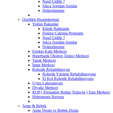
Nasıl Gidilir ?
Sıkça Sorulan Sorular
Doktorlarımız
Özellikli Hizmetlerimiz
Yoğun Bakımlar
Klinik Hakkında
Doktor Çalışma Programı
Nasıl Gidilir ?
Sıkça Sorulan Sorular
Doktorlarımız
Erişkin Kalp Merkezi
Hiperbarik Oksijen Tedavi Merkezi
Yanık Merkezi
İnme Merkezi
Robotik Rehabilitasyon
Robotik Yürüme Rehabilitasyonu
El Kol Robotik Rehabilitasyonu
Uyku Laboratuvarı
Diyaliz Merkezi
ROP ( Prematüre Retine Tedavisi ) Tanı Merkezi
Hidroterapi Havuzu
Anne & Bebek
Anne Dostu ve Bebek Dostu