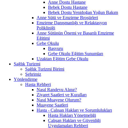
Anne Dostu Hastane
Bebek Dostu Hastane
Bebek Dostu Yenidoğan Yoğun Bakım
Anne Sütü ve Emzirme Broşürleri
Emzirme Danışmanlığı ve Relaktasyon
Polikliniği
Anne Sütünün Önemi ve Başarılı Emzirme
Eğitimi
Gebe Okulu
Başvuru
Gebe Okulu Eğitim Sunumları
Uzaktan Eğitim Gebe Okulu
Sağlık Turizmi
Sağlık Turizmi Birimi
Şehrimiz
Yönlendirme
Hasta Rehberi
Nasıl Randevu Alınır?
Ziyaret Saatleri ve Kuralları
Nasıl Muayene Olurum?
Muayene Saatleri
Hasta - Çalışan Hakları ve Sorumlulukları
Hasta Hakları Yönetmeliği
Çalışan Hakları ve Güvenliği
Uygulamaları Rehberi