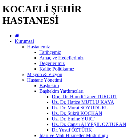
KOCAELİ ŞEHİR
HASTANESİ
Kurumsal
Hastanemiz
Tarihçemiz
Amaç ve Hedeflerimiz
Değerlerimiz
Kalite Politikamız
Misyon & Vizyon
Hastane Yönetimi
Başhekim
Başhekim Yardımcıları
Doç. Dr. Hamdi Taner TURGUT
Uz. Dr. Hatice MUTLU KAYA
Uz. Dr. Murat SOYUDURU
Uz. Dr. Şükrü KOÇKAN
Uz. Dr. Emine YURT
Uz. Dr. Cansu ALYEŞİL ÖZTURAN
Dr. Yusuf ÖZTÜRK
İdari ve Mali Hizmetler Müdürlüğü