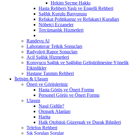
Hekim Seçme Hakkı
Hasta Rehberi-Yaşlı ve Engelli Rehberi
Sağlık Kurulu Başvurusu
Refakat Politikamız ve Refakatçi Kuralları
Nöbetçi Eczaneler
Tercümanlık Hizmetleri
Randevu Al
Laboratuvar Tetkik Sonuçları
Radyoloji Rapor Sonuçları
Acil Sağlık Hizmetleri
Koruyucu Sağlık ve Sağlığın Geliştirilmesine Yönelik
Etkinlikler
Hastane Tanıtım Rehberi
İletişim & Ulaşım
Öneri ve Görüşleriniz
Hasta Görüş ve Öneri Formu
Personel Görüş ve Öneri Formu
Ulaşım
Nasıl Gidilir?
Otopark Alanları
Harita
Halk Otobüsü Güzergah ve Durak Bilgileri
Telefon Rehberi
Sık Sorulan Sorular