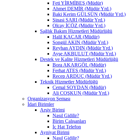
Feti YİRMİBEŞ (Müdür)
Ahmet DEMİR (Müdür Yrd.)
Baki Kerim GÜLSÜN (Müdür Yrd.)
Şinasi SARI (Müdür Yrd.)
Olcay İÇÖZ (Müdür Yrd.)
Sağlık Bakım Hizmetleri Müdürlüğü
Halil KAÇAR (Müdür)
Songül AKIN (Müdür Yrd.)
Reyhan AYDIN (Müdür Yrd.)
Ayşe AKBULUT (Müdür Yrd.)
Destek ve Kalite Hizmetleri Müdürlüğü
Bora AKARGÖL (Müdür)
Ferhat ATEŞ (Müdür Yrd.)
Recep ARDUÇ (Müdür Yrd.)
Teknik Hizmetler Müdürlüğü
Cemal SOYDAN (Müdür)
Ali COŞKUN (Müdür Yrd.)
Organizasyon Şeması
İdari Birimler
Arşiv Birimi
Nasıl Gidilir?
Birim Çalışanları
İç Hat Telefon
Ayniyat Birimi
Nasıl Gidilir?