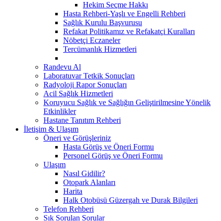
Hekim Seçme Hakkı
Hasta Rehberi-Yaşlı ve Engelli Rehberi
Sağlık Kurulu Başvurusu
Refakat Politikamız ve Refakatçi Kuralları
Nöbetçi Eczaneler
Tercümanlık Hizmetleri
Randevu Al
Laboratuvar Tetkik Sonuçları
Radyoloji Rapor Sonuçları
Acil Sağlık Hizmetleri
Koruyucu Sağlık ve Sağlığın Geliştirilmesine Yönelik
Etkinlikler
Hastane Tanıtım Rehberi
İletişim & Ulaşım
Öneri ve Görüşleriniz
Hasta Görüş ve Öneri Formu
Personel Görüş ve Öneri Formu
Ulaşım
Nasıl Gidilir?
Otopark Alanları
Harita
Halk Otobüsü Güzergah ve Durak Bilgileri
Telefon Rehberi
Sık Sorulan Sorular