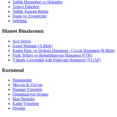
Sağlık Hizmetleri ve Hekimler
Tedavi Paketleri
Sağlık Turizmi Birimi
Hasta ve Ziyaretçiler
Şehrimiz
Hizmet Binalarımız
Acil Servis
Genel Hastane (A Blok)
Kadın Hast. ve Doğum Hastanesi - Çocuk Hastanesi (B Blok)
Fizik Tedavi ve Rehabilitasyon Hastanesi (FTR)
Yüksek Güvenlikli Adli Psikiyatri Hastanesi (YGAP)
Kurumsal
Hastanemiz
Misyon & Vizyon
Hastane Yönetimi
Organizasyon Şeması
İdari Birimler
Kalite Yönetimi
Projeler