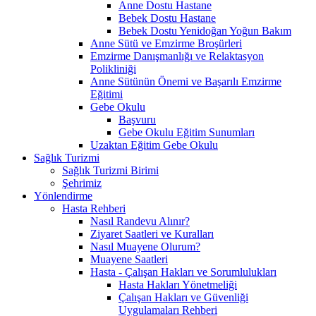
Anne Dostu Hastane
Bebek Dostu Hastane
Bebek Dostu Yenidoğan Yoğun Bakım
Anne Sütü ve Emzirme Broşürleri
Emzirme Danışmanlığı ve Relaktasyon
Polikliniği
Anne Sütünün Önemi ve Başarılı Emzirme
Eğitimi
Gebe Okulu
Başvuru
Gebe Okulu Eğitim Sunumları
Uzaktan Eğitim Gebe Okulu
Sağlık Turizmi
Sağlık Turizmi Birimi
Şehrimiz
Yönlendirme
Hasta Rehberi
Nasıl Randevu Alınır?
Ziyaret Saatleri ve Kuralları
Nasıl Muayene Olurum?
Muayene Saatleri
Hasta - Çalışan Hakları ve Sorumlulukları
Hasta Hakları Yönetmeliği
Çalışan Hakları ve Güvenliği
Uygulamaları Rehberi