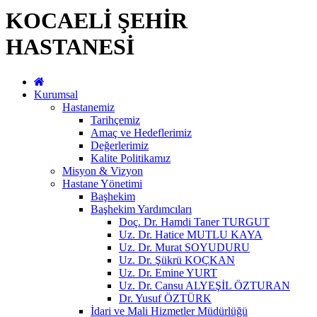
KOCAELİ ŞEHİR
HASTANESİ
Kurumsal
Hastanemiz
Tarihçemiz
Amaç ve Hedeflerimiz
Değerlerimiz
Kalite Politikamız
Misyon & Vizyon
Hastane Yönetimi
Başhekim
Başhekim Yardımcıları
Doç. Dr. Hamdi Taner TURGUT
Uz. Dr. Hatice MUTLU KAYA
Uz. Dr. Murat SOYUDURU
Uz. Dr. Şükrü KOÇKAN
Uz. Dr. Emine YURT
Uz. Dr. Cansu ALYEŞİL ÖZTURAN
Dr. Yusuf ÖZTÜRK
İdari ve Mali Hizmetler Müdürlüğü