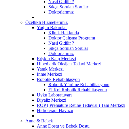
Nasıl Gidilir ?
Sıkça Sorulan Sorular
Doktorlarımız
Özellikli Hizmetlerimiz
Yoğun Bakımlar
Klinik Hakkında
Doktor Çalışma Programı
Nasıl Gidilir ?
Sıkça Sorulan Sorular
Doktorlarımız
Erişkin Kalp Merkezi
Hiperbarik Oksijen Tedavi Merkezi
Yanık Merkezi
İnme Merkezi
Robotik Rehabilitasyon
Robotik Yürüme Rehabilitasyonu
El Kol Robotik Rehabilitasyonu
Uyku Laboratuvarı
Diyaliz Merkezi
ROP ( Prematüre Retine Tedavisi ) Tanı Merkezi
Hidroterapi Havuzu
Anne & Bebek
Anne Dostu ve Bebek Dostu