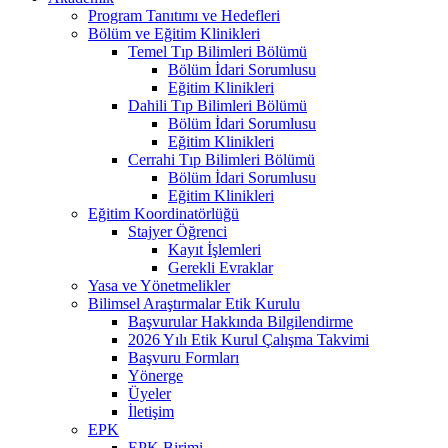
Program Tanıtımı ve Hedefleri
Bölüm ve Eğitim Klinikleri
Temel Tıp Bilimleri Bölümü
Bölüm İdari Sorumlusu
Eğitim Klinikleri
Dahili Tıp Bilimleri Bölümü
Bölüm İdari Sorumlusu
Eğitim Klinikleri
Cerrahi Tıp Bilimleri Bölümü
Bölüm İdari Sorumlusu
Eğitim Klinikleri
Eğitim Koordinatörlüğü
Stajyer Öğrenci
Kayıt İşlemleri
Gerekli Evraklar
Yasa ve Yönetmelikler
Bilimsel Araştırmalar Etik Kurulu
Başvurular Hakkında Bilgilendirme
2026 Yılı Etik Kurul Çalışma Takvimi
Başvuru Formları
Yönerge
Üyeler
İletişim
EPK
EPK Birimi