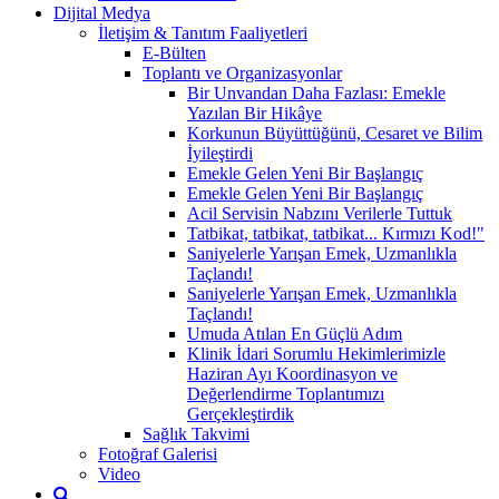
Dijital Medya
İletişim & Tanıtım Faaliyetleri
E-Bülten
Toplantı ve Organizasyonlar
Bir Unvandan Daha Fazlası: Emekle
Yazılan Bir Hikâye
Korkunun Büyüttüğünü, Cesaret ve Bilim
İyileştirdi
Emekle Gelen Yeni Bir Başlangıç
Emekle Gelen Yeni Bir Başlangıç
Acil Servisin Nabzını Verilerle Tuttuk
Tatbikat, tatbikat, tatbikat... Kırmızı Kod!"
Saniyelerle Yarışan Emek, Uzmanlıkla
Taçlandı!
Saniyelerle Yarışan Emek, Uzmanlıkla
Taçlandı!
Umuda Atılan En Güçlü Adım
Klinik İdari Sorumlu Hekimlerimizle
Haziran Ayı Koordinasyon ve
Değerlendirme Toplantımızı
Gerçekleştirdik
Sağlık Takvimi
Fotoğraf Galerisi
Video