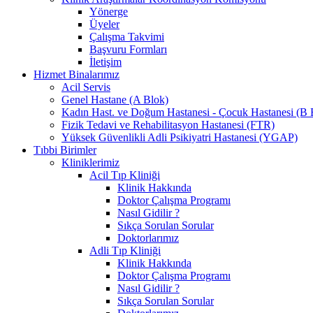
Yönerge
Üyeler
Çalışma Takvimi
Başvuru Formları
İletişim
Hizmet Binalarımız
Acil Servis
Genel Hastane (A Blok)
Kadın Hast. ve Doğum Hastanesi - Çocuk Hastanesi (B 
Fizik Tedavi ve Rehabilitasyon Hastanesi (FTR)
Yüksek Güvenlikli Adli Psikiyatri Hastanesi (YGAP)
Tıbbi Birimler
Kliniklerimiz
Acil Tıp Kliniği
Klinik Hakkında
Doktor Çalışma Programı
Nasıl Gidilir ?
Sıkça Sorulan Sorular
Doktorlarımız
Adli Tıp Kliniği
Klinik Hakkında
Doktor Çalışma Programı
Nasıl Gidilir ?
Sıkça Sorulan Sorular