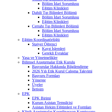
Bölüm İdari Sorumlusu
Eğitim Klinikleri
Dahili Tıp Bilimleri Bölümü
Bölüm İdari Sorumlusu
Eğitim Klinikleri
Cerrahi Tıp Bilimleri Bölümü
Bölüm İdari Sorumlusu
Eğitim Klinikleri
Eğitim Koordinatörlüğü
Stajyer Öğrenci
Kayıt İşlemleri
Gerekli Evraklar
Yasa ve Yönetmelikler
Bilimsel Araştırmalar Etik Kurulu
Başvurular Hakkında Bilgilendirme
2026 Yılı Etik Kurul Çalışma Takvimi
Başvuru Formları
Yönerge
Üyeler
İletişim
EPK
EPK Birimi
Kurum Asistan Temsilcisi
Asistan Hekim Eğitimleri ve Formları
Klinik Araştırmalar Koordinasyon Komisyonu