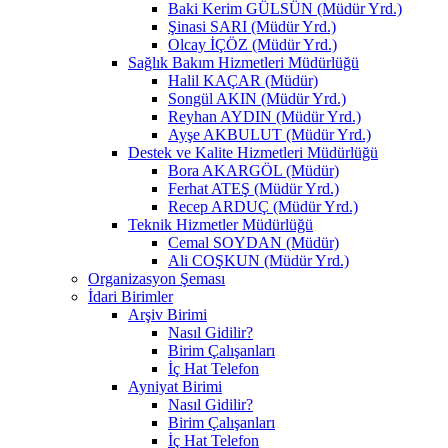
Baki Kerim GÜLSÜN (Müdür Yrd.)
Şinasi SARI (Müdür Yrd.)
Olcay İÇÖZ (Müdür Yrd.)
Sağlık Bakım Hizmetleri Müdürlüğü
Halil KAÇAR (Müdür)
Songül AKIN (Müdür Yrd.)
Reyhan AYDIN (Müdür Yrd.)
Ayşe AKBULUT (Müdür Yrd.)
Destek ve Kalite Hizmetleri Müdürlüğü
Bora AKARGÖL (Müdür)
Ferhat ATEŞ (Müdür Yrd.)
Recep ARDUÇ (Müdür Yrd.)
Teknik Hizmetler Müdürlüğü
Cemal SOYDAN (Müdür)
Ali COŞKUN (Müdür Yrd.)
Organizasyon Şeması
İdari Birimler
Arşiv Birimi
Nasıl Gidilir?
Birim Çalışanları
İç Hat Telefon
Ayniyat Birimi
Nasıl Gidilir?
Birim Çalışanları
İç Hat Telefon