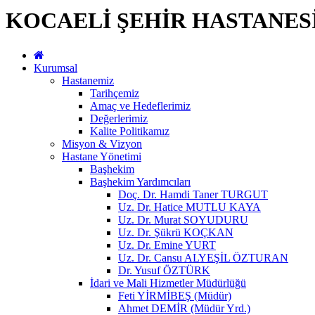
KOCAELİ ŞEHİR HASTANES
Kurumsal
Hastanemiz
Tarihçemiz
Amaç ve Hedeflerimiz
Değerlerimiz
Kalite Politikamız
Misyon & Vizyon
Hastane Yönetimi
Başhekim
Başhekim Yardımcıları
Doç. Dr. Hamdi Taner TURGUT
Uz. Dr. Hatice MUTLU KAYA
Uz. Dr. Murat SOYUDURU
Uz. Dr. Şükrü KOÇKAN
Uz. Dr. Emine YURT
Uz. Dr. Cansu ALYEŞİL ÖZTURAN
Dr. Yusuf ÖZTÜRK
İdari ve Mali Hizmetler Müdürlüğü
Feti YİRMİBEŞ (Müdür)
Ahmet DEMİR (Müdür Yrd.)