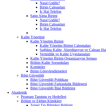
Nasıl Gidilir?
Birim Çalışanları
İç Hat Telefon
Satın Alma Birimi
Nasıl Gidilir?
Birim Çalışanları
İç Hat Telefon
Kalite Yönetimi
Kalite Yönetim Birimi
Kalite Yönetim Birimi Çalışmaları
Sağlıkta Kalite, Akreditasyon ve Çalışan Ha
Verimlilik ve Kalite Uygulamaları
Kalite Yönetim Birimi Organizasyon Şeması
Bölüm Kalite Sorumluları
Komiteler
Birim Görevlendirmeleri
Bilgi Güvenliği
Bilgi Güvenliği Politikası
Bilgi Güvenliği Farkındalık Bildirgesi
Bilgi Güvenliği İhlal Bildirimi
Akademik
Program Tanıtımı ve Hedefleri
Bölüm ve Eğitim Klinikleri
Temel Tıp Bilimleri Bölümü