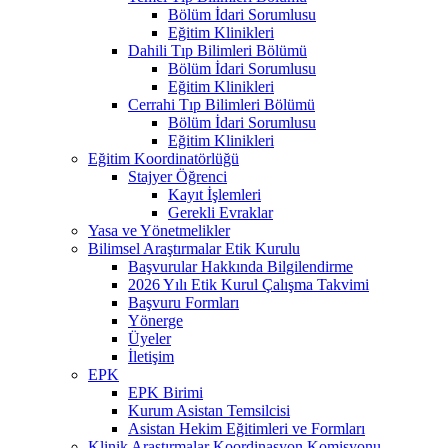
Bölüm İdari Sorumlusu
Eğitim Klinikleri
Dahili Tıp Bilimleri Bölümü
Bölüm İdari Sorumlusu
Eğitim Klinikleri
Cerrahi Tıp Bilimleri Bölümü
Bölüm İdari Sorumlusu
Eğitim Klinikleri
Eğitim Koordinatörlüğü
Stajyer Öğrenci
Kayıt İşlemleri
Gerekli Evraklar
Yasa ve Yönetmelikler
Bilimsel Araştırmalar Etik Kurulu
Başvurular Hakkında Bilgilendirme
2026 Yılı Etik Kurul Çalışma Takvimi
Başvuru Formları
Yönerge
Üyeler
İletişim
EPK
EPK Birimi
Kurum Asistan Temsilcisi
Asistan Hekim Eğitimleri ve Formları
Klinik Araştırmalar Koordinasyon Komisyonu