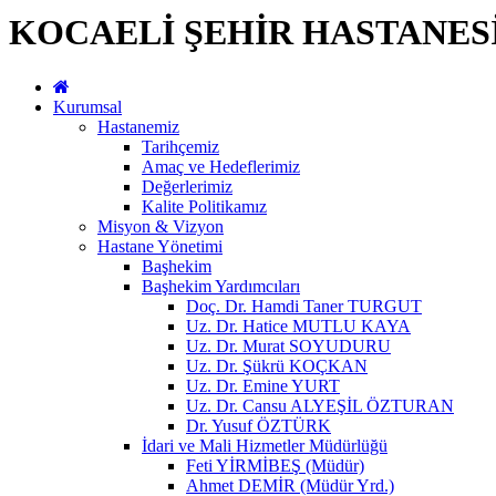
KOCAELİ ŞEHİR HASTANES
Kurumsal
Hastanemiz
Tarihçemiz
Amaç ve Hedeflerimiz
Değerlerimiz
Kalite Politikamız
Misyon & Vizyon
Hastane Yönetimi
Başhekim
Başhekim Yardımcıları
Doç. Dr. Hamdi Taner TURGUT
Uz. Dr. Hatice MUTLU KAYA
Uz. Dr. Murat SOYUDURU
Uz. Dr. Şükrü KOÇKAN
Uz. Dr. Emine YURT
Uz. Dr. Cansu ALYEŞİL ÖZTURAN
Dr. Yusuf ÖZTÜRK
İdari ve Mali Hizmetler Müdürlüğü
Feti YİRMİBEŞ (Müdür)
Ahmet DEMİR (Müdür Yrd.)