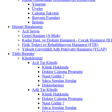
Yönerge
Üyeler
Çalışma Takvimi
Başvuru Formları
İletişim
Hizmet Binalarımız
Acil Servis
Genel Hastane (A Blok)
Kadın Hast. ve Doğum Hastanesi - Çocuk Hastanesi (B 
Fizik Tedavi ve Rehabilitasyon Hastanesi (FTR)
Yüksek Güvenlikli Adli Psikiyatri Hastanesi (YGAP)
Tıbbi Birimler
Kliniklerimiz
Acil Tıp Kliniği
Klinik Hakkında
Doktor Çalışma Programı
Nasıl Gidilir ?
Sıkça Sorulan Sorular
Doktorlarımız
Adli Tıp Kliniği
Klinik Hakkında
Doktor Çalışma Programı
Nasıl Gidilir ?
Sıkça Sorulan Sorular