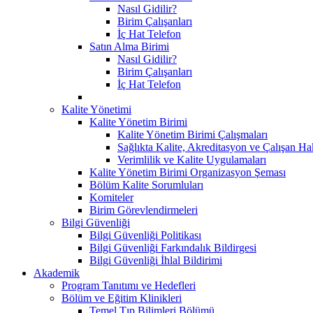
Nasıl Gidilir?
Birim Çalışanları
İç Hat Telefon
Satın Alma Birimi
Nasıl Gidilir?
Birim Çalışanları
İç Hat Telefon
Kalite Yönetimi
Kalite Yönetim Birimi
Kalite Yönetim Birimi Çalışmaları
Sağlıkta Kalite, Akreditasyon ve Çalışan Ha
Verimlilik ve Kalite Uygulamaları
Kalite Yönetim Birimi Organizasyon Şeması
Bölüm Kalite Sorumluları
Komiteler
Birim Görevlendirmeleri
Bilgi Güvenliği
Bilgi Güvenliği Politikası
Bilgi Güvenliği Farkındalık Bildirgesi
Bilgi Güvenliği İhlal Bildirimi
Akademik
Program Tanıtımı ve Hedefleri
Bölüm ve Eğitim Klinikleri
Temel Tıp Bilimleri Bölümü