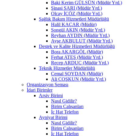
Baki Kerim GÜLSÜN (Müdür Yrd.)
Şinasi SARI (Müdür Yrd.)
Olcay İÇÖZ (Müdür Yrd.)
Sağlık Bakım Hizmetleri Müdürlüğü
Halil KAÇAR (Müdür)
Songül AKIN (Müdür Yrd.)
Reyhan AYDIN (Müdür Yrd.)
Ayşe AKBULUT (Müdür Yrd.)
Destek ve Kalite Hizmetleri Müdürlüğü
Bora AKARGÖL (Müdür)
Ferhat ATEŞ (Müdür Yrd.)
Recep ARDUÇ (Müdür Yrd.)
Teknik Hizmetler Müdürlüğü
Cemal SOYDAN (Müdür)
Ali COŞKUN (Müdür Yrd.)
Organizasyon Şeması
İdari Birimler
Arşiv Birimi
Nasıl Gidilir?
Birim Çalışanları
İç Hat Telefon
Ayniyat Birimi
Nasıl Gidilir?
Birim Çalışanları
İç Hat Telefon