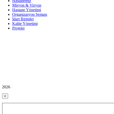
Hastanemiz
Misyon & Vizyon
Hastane Yönetimi
Organizasyon Şeması
İdari Birimler
Kalite Yönetimi
Projeler
2026
×