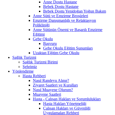
Anne Dostu Hastane
Bebek Dostu Hastane
Bebek Dostu Yenidoğan Yoğun Bakım
Anne Sütü ve Emzirme Broşürleri
Emzirme Danışmanlığı ve Relaktasyon
Polikliniği
Anne Sütünün Önemi ve Başarılı Emzirme
Eğitimi
Gebe Okulu
Başvuru
Gebe Okulu Eğitim Sunumları
Uzaktan Eğitim Gebe Okulu
Sağlık Turizmi
Sağlık Turizmi Birimi
Şehrimiz
Yönlendirme
Hasta Rehberi
Nasıl Randevu Alınır?
Ziyaret Saatleri ve Kuralları
Nasıl Muayene Olurum?
Muayene Saatleri
Hasta - Çalışan Hakları ve Sorumlulukları
Hasta Hakları Yönetmeliği
Çalışan Hakları ve Güvenliği
Uygulamaları Rehberi