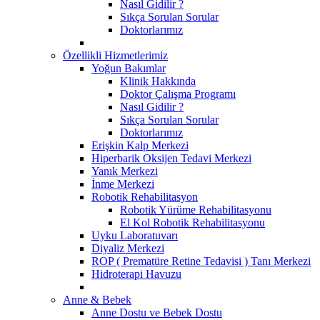
Nasıl Gidilir ?
Sıkça Sorulan Sorular
Doktorlarımız
Özellikli Hizmetlerimiz
Yoğun Bakımlar
Klinik Hakkında
Doktor Çalışma Programı
Nasıl Gidilir ?
Sıkça Sorulan Sorular
Doktorlarımız
Erişkin Kalp Merkezi
Hiperbarik Oksijen Tedavi Merkezi
Yanık Merkezi
İnme Merkezi
Robotik Rehabilitasyon
Robotik Yürüme Rehabilitasyonu
El Kol Robotik Rehabilitasyonu
Uyku Laboratuvarı
Diyaliz Merkezi
ROP ( Prematüre Retine Tedavisi ) Tanı Merkezi
Hidroterapi Havuzu
Anne & Bebek
Anne Dostu ve Bebek Dostu