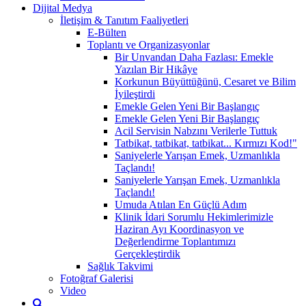
Dijital Medya
İletişim & Tanıtım Faaliyetleri
E-Bülten
Toplantı ve Organizasyonlar
Bir Unvandan Daha Fazlası: Emekle
Yazılan Bir Hikâye
Korkunun Büyüttüğünü, Cesaret ve Bilim
İyileştirdi
Emekle Gelen Yeni Bir Başlangıç
Emekle Gelen Yeni Bir Başlangıç
Acil Servisin Nabzını Verilerle Tuttuk
Tatbikat, tatbikat, tatbikat... Kırmızı Kod!"
Saniyelerle Yarışan Emek, Uzmanlıkla
Taçlandı!
Saniyelerle Yarışan Emek, Uzmanlıkla
Taçlandı!
Umuda Atılan En Güçlü Adım
Klinik İdari Sorumlu Hekimlerimizle
Haziran Ayı Koordinasyon ve
Değerlendirme Toplantımızı
Gerçekleştirdik
Sağlık Takvimi
Fotoğraf Galerisi
Video