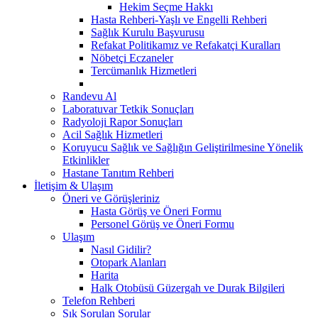
Hekim Seçme Hakkı
Hasta Rehberi-Yaşlı ve Engelli Rehberi
Sağlık Kurulu Başvurusu
Refakat Politikamız ve Refakatçi Kuralları
Nöbetçi Eczaneler
Tercümanlık Hizmetleri
Randevu Al
Laboratuvar Tetkik Sonuçları
Radyoloji Rapor Sonuçları
Acil Sağlık Hizmetleri
Koruyucu Sağlık ve Sağlığın Geliştirilmesine Yönelik
Etkinlikler
Hastane Tanıtım Rehberi
İletişim & Ulaşım
Öneri ve Görüşleriniz
Hasta Görüş ve Öneri Formu
Personel Görüş ve Öneri Formu
Ulaşım
Nasıl Gidilir?
Otopark Alanları
Harita
Halk Otobüsü Güzergah ve Durak Bilgileri
Telefon Rehberi
Sık Sorulan Sorular