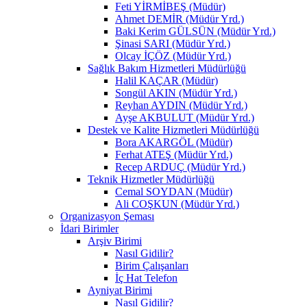
Feti YİRMİBEŞ (Müdür)
Ahmet DEMİR (Müdür Yrd.)
Baki Kerim GÜLSÜN (Müdür Yrd.)
Şinasi SARI (Müdür Yrd.)
Olcay İÇÖZ (Müdür Yrd.)
Sağlık Bakım Hizmetleri Müdürlüğü
Halil KAÇAR (Müdür)
Songül AKIN (Müdür Yrd.)
Reyhan AYDIN (Müdür Yrd.)
Ayşe AKBULUT (Müdür Yrd.)
Destek ve Kalite Hizmetleri Müdürlüğü
Bora AKARGÖL (Müdür)
Ferhat ATEŞ (Müdür Yrd.)
Recep ARDUÇ (Müdür Yrd.)
Teknik Hizmetler Müdürlüğü
Cemal SOYDAN (Müdür)
Ali COŞKUN (Müdür Yrd.)
Organizasyon Şeması
İdari Birimler
Arşiv Birimi
Nasıl Gidilir?
Birim Çalışanları
İç Hat Telefon
Ayniyat Birimi
Nasıl Gidilir?