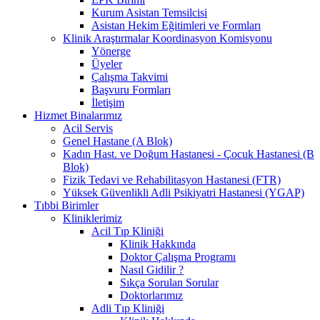
Kurum Asistan Temsilcisi
Asistan Hekim Eğitimleri ve Formları
Klinik Araştırmalar Koordinasyon Komisyonu
Yönerge
Üyeler
Çalışma Takvimi
Başvuru Formları
İletişim
Hizmet Binalarımız
Acil Servis
Genel Hastane (A Blok)
Kadın Hast. ve Doğum Hastanesi - Çocuk Hastanesi (B
Blok)
Fizik Tedavi ve Rehabilitasyon Hastanesi (FTR)
Yüksek Güvenlikli Adli Psikiyatri Hastanesi (YGAP)
Tıbbi Birimler
Kliniklerimiz
Acil Tıp Kliniği
Klinik Hakkında
Doktor Çalışma Programı
Nasıl Gidilir ?
Sıkça Sorulan Sorular
Doktorlarımız
Adli Tıp Kliniği