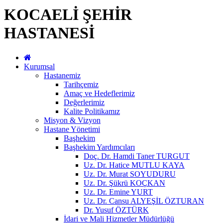
KOCAELİ ŞEHİR
HASTANESİ
Kurumsal
Hastanemiz
Tarihçemiz
Amaç ve Hedeflerimiz
Değerlerimiz
Kalite Politikamız
Misyon & Vizyon
Hastane Yönetimi
Başhekim
Başhekim Yardımcıları
Doç. Dr. Hamdi Taner TURGUT
Uz. Dr. Hatice MUTLU KAYA
Uz. Dr. Murat SOYUDURU
Uz. Dr. Şükrü KOÇKAN
Uz. Dr. Emine YURT
Uz. Dr. Cansu ALYEŞİL ÖZTURAN
Dr. Yusuf ÖZTÜRK
İdari ve Mali Hizmetler Müdürlüğü