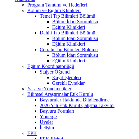
Program Tanıtımı ve Hedefleri
Bölüm ve Eğitim Klinikleri
Temel Tıp Bilimleri Bölümü
Bölüm İdari Sorumlusu
Eğitim Klinikleri
Dahili Tıp Bilimleri Bölümü
Bölüm İdari Sorumlusu
Eğitim Klinikleri
Cerrahi Tıp Bilimleri Bölümü
Bölüm İdari Sorumlusu
Eğitim Klinikleri
Eğitim Koordinatörlüğü
Stajyer Öğrenci
Kayıt İşlemleri
Gerekli Evraklar
Yasa ve Yönetmelikler
Bilimsel Araştırmalar Etik Kurulu
Başvurular Hakkında Bilgilendirme
2026 Yılı Etik Kurul Çalışma Takvimi
Başvuru Formları
Yönerge
Üyeler
İletişim
EPK
EPK Birimi