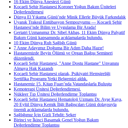
16 Ekim Dünya Anestezi Günü
Kocaeli Şehir Hastanesi Koroner Yoğun Bakım Üniteleri
Değerlendirmesi
Dünya El Yıkama Günü’nde Minik Ellerle Büyük Farkındalık
Uyanık Trakeal Entübasyon Sempozyumu — Kocaeli Şehir
Hastanesi’nde Bilim ve Uygulama Bir Arada!
Geriatri Uzmanımız Dr. Sibel Akbaş, 11 Ekim Dünya Palyatif
Bakım Günü kapsamında açıklamalarda bulundu.
10 Ekim Dünya Ruh Sağlığı Günü
7 Anne Adayımız Doğuma Bir Adım Daha Hazır!
Hastanemizde Beyin Ölümü ve Organ Bağışı Semineri
düzenlendi.
Kocaeli Şehir Hastanesi, "Anne Dostu Hastane" Unvanını
Almaya Hak Kazandı
Kocaeli Şehir Hastanesi olarak, Psikiyatri Hemşireliği
Sertifika Programı Yetki Belgemizi aldık.
Hastanemiz 15. Kitap Fuarı’nda Vatandaşlarla Buluştu
Kemoterapi Ünitesi Değerlendirmesi.
Nükleer Tıp Ünitesi Değerlendirme Toplantısı
Kocaeli Şehir Hastanesi Hematoloji Uzmanı Dr. Ayşe Kaya,
20 Eylül Dünya Kemik İliği Bağışçıları Günü dolayısıyla
önemli açıklamalarda bulundu.
Sağlığımız İçin Gizli Tehdit: Şeker
Birinci ve İkinci Basamak Genel Yoğun Bakım
Değerlendirme Toplantısı