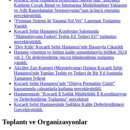
Katılımlı Çocuk İhmal ve İstismarına Multidisipliner Yaklaşım
ve Adli Raporlamalar Sempozyumu”nun üçüncü oturumu
gerçekleştirildi.
“Fermuar Sistemi ile Yaşama Yol Ver” Lansman Toplantısı
Yapıldı
Kocaeli Şehir Hastanesi Konferans Salonunda
“Malnutrisyonu Farket! Teşhis Et! Tedavi Et!” toplantısı
gerçekleştirildi.
‘Dev Kitle’ Kocaeli Şehir Hastanesi’nde Başarıyla Çıkarıldı
Hastane yönetimi ve bölüm kalite sorumlularıyla birlikte 2024
yılı 2. Öz değerlendirme öncesi bilgilendirme toplantısı
yapıldı.
Akciğer Zarı Kanseri (Mezotelyoma) Hastası Kocaeli Şehir
Hastanesi'nde Yapılan Teşhis ve Tedavi ile Bir Yıl Sonunda
Tamamen İyileşti
Kocaeli Şehir Hastanesi’nde “Dünya Prematüre Günü”
kapsamında çalışanlarla kutlama gerçekleştirildi.
Hastanemizde "Kocaeli İl Sağlık Müdürlüğü İl Koordinasyon
ve Değerlendirme Toplantısı" gerçekleşti
Kocaeli Şehir Hastanesinde Sağlıkta Kalite Değerlendirmesi
Gerçekleştirildi.
Toplantı ve Organizasyonlar