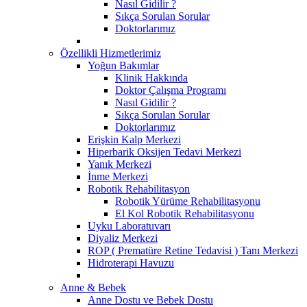
Nasıl Gidilir ?
Sıkça Sorulan Sorular
Doktorlarımız
Özellikli Hizmetlerimiz
Yoğun Bakımlar
Klinik Hakkında
Doktor Çalışma Programı
Nasıl Gidilir ?
Sıkça Sorulan Sorular
Doktorlarımız
Erişkin Kalp Merkezi
Hiperbarik Oksijen Tedavi Merkezi
Yanık Merkezi
İnme Merkezi
Robotik Rehabilitasyon
Robotik Yürüme Rehabilitasyonu
El Kol Robotik Rehabilitasyonu
Uyku Laboratuvarı
Diyaliz Merkezi
ROP ( Prematüre Retine Tedavisi ) Tanı Merkezi
Hidroterapi Havuzu
Anne & Bebek
Anne Dostu ve Bebek Dostu