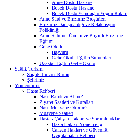
Anne Dostu Hastane
Bebek Dostu Hastane
Bebek Dostu Yenidoğan Yoğun Bakım
Anne Sütü ve Emzirme Broşürleri
Emzirme Danışmanlığı ve Relaktasyon
Polikliniği
Anne Sütünün Önemi ve Başarılı Emzirme
Eğitimi
Gebe Okulu
Başvuru
Gebe Okulu Eğitim Sunumları
Uzaktan Eğitim Gebe Okulu
Sağlık Turizmi
Sağlık Turizmi Birimi
Şehrimiz
Yönlendirme
Hasta Rehberi
Nasıl Randevu Alınır?
Ziyaret Saatleri ve Kuralları
Nasıl Muayene Olurum?
Muayene Saatleri
Hasta - Çalışan Hakları ve Sorumlulukları
Hasta Hakları Yönetmeliği
Çalışan Hakları ve Güvenliği
Uygulamaları Rehberi