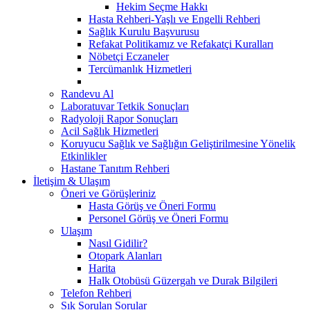
Hekim Seçme Hakkı
Hasta Rehberi-Yaşlı ve Engelli Rehberi
Sağlık Kurulu Başvurusu
Refakat Politikamız ve Refakatçi Kuralları
Nöbetçi Eczaneler
Tercümanlık Hizmetleri
Randevu Al
Laboratuvar Tetkik Sonuçları
Radyoloji Rapor Sonuçları
Acil Sağlık Hizmetleri
Koruyucu Sağlık ve Sağlığın Geliştirilmesine Yönelik
Etkinlikler
Hastane Tanıtım Rehberi
İletişim & Ulaşım
Öneri ve Görüşleriniz
Hasta Görüş ve Öneri Formu
Personel Görüş ve Öneri Formu
Ulaşım
Nasıl Gidilir?
Otopark Alanları
Harita
Halk Otobüsü Güzergah ve Durak Bilgileri
Telefon Rehberi
Sık Sorulan Sorular