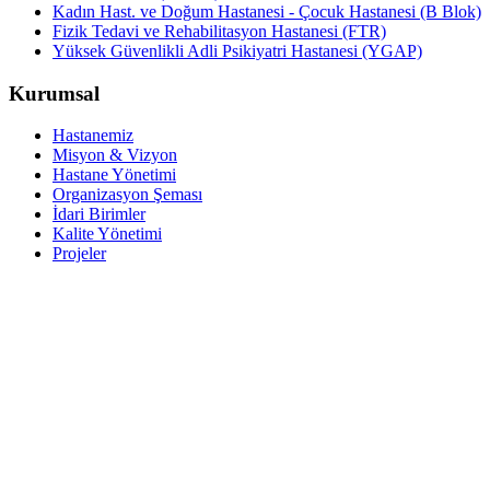
Kadın Hast. ve Doğum Hastanesi - Çocuk Hastanesi (B Blok)
Fizik Tedavi ve Rehabilitasyon Hastanesi (FTR)
Yüksek Güvenlikli Adli Psikiyatri Hastanesi (YGAP)
Kurumsal
Hastanemiz
Misyon & Vizyon
Hastane Yönetimi
Organizasyon Şeması
İdari Birimler
Kalite Yönetimi
Projeler