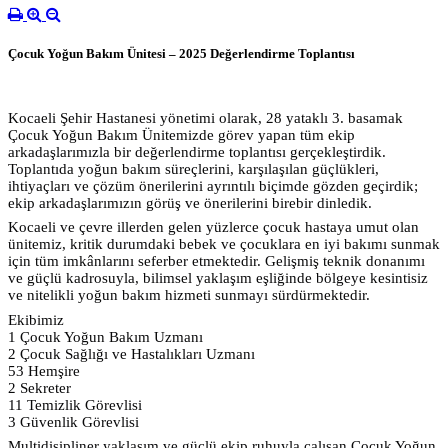
Çocuk Yoğun Bakım Ünitesi – 2025 Değerlendirme Toplantısı
Kocaeli Şehir Hastanesi yönetimi olarak, 28 yataklı 3. basamak
Çocuk Yoğun Bakım Ünitemizde görev yapan tüm ekip
arkadaşlarımızla bir değerlendirme toplantısı gerçekleştirdik.
Toplantıda yoğun bakım süreçlerini, karşılaşılan güçlükleri,
ihtiyaçları ve çözüm önerilerini ayrıntılı biçimde gözden geçirdik;
ekip arkadaşlarımızın görüş ve önerilerini birebir dinledik.
Kocaeli ve çevre illerden gelen
yüzlerce çocuk hastaya umut olan
ünitemiz, kritik durumdaki bebek ve çocuklara en iyi bakımı sunmak
için tüm imkânlarını seferber etmektedir. Gelişmiş teknik donanımı
ve güçlü kadrosuyla, bilimsel yaklaşım eşliğinde bölgeye kesintisiz
ve nitelikli yoğun bakım hizmeti sunmayı sürdürmektedir.
Ekibimiz
1 Çocuk Yoğun Bakım Uzmanı
2 Çocuk Sağlığı ve Hastalıkları Uzmanı
53 Hemşire
2 Sekreter
11 Temizlik Görevlisi
3 Güvenlik Görevlisi
Multidisipliner yaklaşım ve güçlü ekip ruhuyla çalışan Çocuk Yoğun