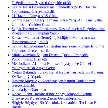
Değerlendirme Ziyareti Gerçekleştirildi
Sağlık Tesisi Değerlendirme Standartları (SDS) Hazırlık
Toplantımızı Gerçekleştirdik
21 Haziran Dünya ALS Günü
Görme Kaybına Karşı Zamana Karşı Yarış: Acil Ameliyatla
Görmesini Yeniden Kazandı
Sağlık Turizmi ve Uluslararası Hasta Süreçleri Değerlendirme
Programına Ev Sahipliği Yaptık
Kocaeli Muhtarlar Derneği İş Birliğiyle Muhtarlarımızı
Hastanemizde Ağırladık
Sağlık Hizmetlerinin Geliştirilmesine Yönelik Değerlendirme
Toplantısı Gerçekleştirildi
Minik Adımlara Sağlam Destek: Çocuk Ortopedisi
Polikliniğimiz Hizmette
Metabolizma Alanında Bilimsel Paylaşım ve Güncel
Yaklaşımlar Bir Araya Geldi
Yoğun Bakımda Sürekli Renal Replasman Tedavisi Kursuna
Ev Sahipliği Yaptık
Hastane Mayıs Ayı Koordinasyon Kurulu Toplantımızı
Gerçekleştirdik
Umuda Işık Olan anlar
Kocaeli Şehir Hastanesi’nde Yapay Temporal Kemik
Diseksiyon Kursu’nun 2’ncisi Gerçekleştirildi.
Bilgiyle Büyüyen Bir Yolculuk, Uzmanlıkla Taçlanan Bir
Başarı