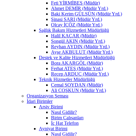
Feti YİRMİBEŞ (Müdür)
Ahmet DEMİR (Müdür Yrd.)
Baki Kerim GÜLSÜN (Müdür Yrd.)
Şinasi SARI (Müdür Yrd.)
Olcay İÇÖZ (Müdür Yrd.)
Sağlık Bakım Hizmetleri Müdürlüğü
Halil KAÇAR (Müdür)
Songül AKIN (Müdür Yrd.)
Reyhan AYDIN (Müdür Yrd.)
Ayşe AKBULUT (Müdür Yrd.)
Destek ve Kalite Hizmetleri Müdürlüğü
Bora AKARGÖL (Müdür)
Ferhat ATEŞ (Müdür Yrd.)
Recep ARDUÇ (Müdür Yrd.)
Teknik Hizmetler Müdürlüğü
Cemal SOYDAN (Müdür)
Ali COŞKUN (Müdür Yrd.)
Organizasyon Şeması
İdari Birimler
Arşiv Birimi
Nasıl Gidilir?
Birim Çalışanları
İç Hat Telefon
Ayniyat Birimi
Nasıl Gidilir?