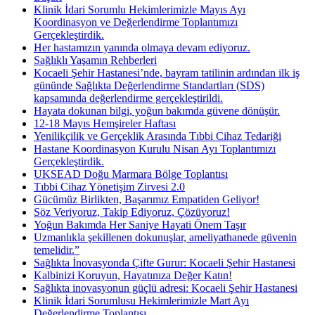
Klinik İdari Sorumlu Hekimlerimizle Mayıs Ayı
Koordinasyon ve Değerlendirme Toplantımızı
Gerçekleştirdik.
Her hastamızın yanında olmaya devam ediyoruz.
Sağlıklı Yaşamın Rehberleri
Kocaeli Şehir Hastanesi’nde, bayram tatilinin ardından ilk iş
gününde Sağlıkta Değerlendirme Standartları (SDS)
kapsamında değerlendirme gerçekleştirildi.
Hayata dokunan bilgi, yoğun bakımda güvene dönüşür.
12-18 Mayıs Hemşireler Haftası
Yenilikçilik ve Gerçeklik Arasında Tıbbi Cihaz Tedariği
Hastane Koordinasyon Kurulu Nisan Ayı Toplantımızı
Gerçekleştirdik.
UKSEAD Doğu Marmara Bölge Toplantısı
Tıbbi Cihaz Yönetişim Zirvesi 2.0
Gücümüz Birlikten, Başarımız Empatiden Geliyor!
Söz Veriyoruz, Takip Ediyoruz, Çözüyoruz!
Yoğun Bakımda Her Saniye Hayati Önem Taşır
Uzmanlıkla şekillenen dokunuşlar, ameliyathanede güvenin
temelidir.”
Sağlıkta İnovasyonda Çifte Gurur: Kocaeli Şehir Hastanesi
Kalbinizi Koruyun, Hayatınıza Değer Katın!
Sağlıkta inovasyonun güçlü adresi: Kocaeli Şehir Hastanesi
Klinik İdari Sorumlusu Hekimlerimizle Mart Ayı
Değerlendirme Toplantısı.