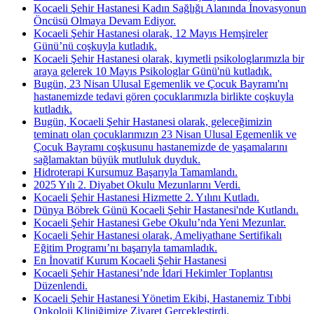
Kocaeli Şehir Hastanesi Kadın Sağlığı Alanında İnovasyonun
Öncüsü Olmaya Devam Ediyor.
Kocaeli Şehir Hastanesi olarak, 12 Mayıs Hemşireler
Günü’nü coşkuyla kutladık.
Kocaeli Şehir Hastanesi olarak, kıymetli psikologlarımızla bir
araya gelerek 10 Mayıs Psikologlar Günü'nü kutladık.
Bugün, 23 Nisan Ulusal Egemenlik ve Çocuk Bayramı'nı
hastanemizde tedavi gören çocuklarımızla birlikte coşkuyla
kutladık.
Bugün, Kocaeli Şehir Hastanesi olarak, geleceğimizin
teminatı olan çocuklarımızın 23 Nisan Ulusal Egemenlik ve
Çocuk Bayramı coşkusunu hastanemizde de yaşamalarını
sağlamaktan büyük mutluluk duyduk.
Hidroterapi Kursumuz Başarıyla Tamamlandı.
2025 Yılı 2. Diyabet Okulu Mezunlarını Verdi.
Kocaeli Şehir Hastanesi Hizmette 2. Yılını Kutladı.
Dünya Böbrek Günü Kocaeli Şehir Hastanesi'nde Kutlandı.
Kocaeli Şehir Hastanesi Gebe Okulu’nda Yeni Mezunlar.
Kocaeli Şehir Hastanesi olarak, Ameliyathane Sertifikalı
Eğitim Programı’nı başarıyla tamamladık.
En İnovatif Kurum Kocaeli Şehir Hastanesi
Kocaeli Şehir Hastanesi’nde İdari Hekimler Toplantısı
Düzenlendi.
Kocaeli Şehir Hastanesi Yönetim Ekibi, Hastanemiz Tıbbi
Onkoloji Kliniğimize Ziyaret Gerçekleştirdi.