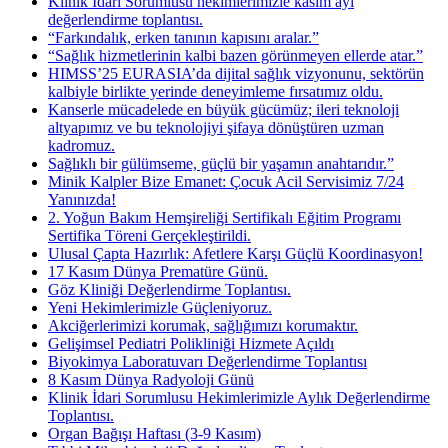
Klinik İdari Sorumlusu hekimlerimizle kasım ayı
değerlendirme toplantısı.
“Farkındalık, erken tanının kapısını aralar.”
“Sağlık hizmetlerinin kalbi bazen görünmeyen ellerde atar.”
HIMSS’25 EURASIA’da dijital sağlık vizyonunu, sektörün
kalbiyle birlikte yerinde deneyimleme fırsatımız oldu.
Kanserle mücadelede en büyük gücümüz; ileri teknoloji
altyapımız ve bu teknolojiyi şifaya dönüştüren uzman
kadromuz.
Sağlıklı bir gülümseme, güçlü bir yaşamın anahtarıdır.”
Minik Kalpler Bize Emanet: Çocuk Acil Servisimiz 7/24
Yanınızda!
2. Yoğun Bakım Hemşireliği Sertifikalı Eğitim Programı
Sertifika Töreni Gerçekleştirildi.
Ulusal Çapta Hazırlık: Afetlere Karşı Güçlü Koordinasyon!
17 Kasım Dünya Prematüre Günü.
Göz Kliniği Değerlendirme Toplantısı.
Yeni Hekimlerimizle Güçleniyoruz.
Akciğerlerimizi korumak, sağlığımızı korumaktır.
Gelişimsel Pediatri Polikliniği Hizmete Açıldı
Biyokimya Laboratuvarı Değerlendirme Toplantısı
8 Kasım Dünya Radyoloji Günü
Klinik İdari Sorumlusu Hekimlerimizle Aylık Değerlendirme
Toplantısı.
Organ Bağışı Haftası (3-9 Kasım)