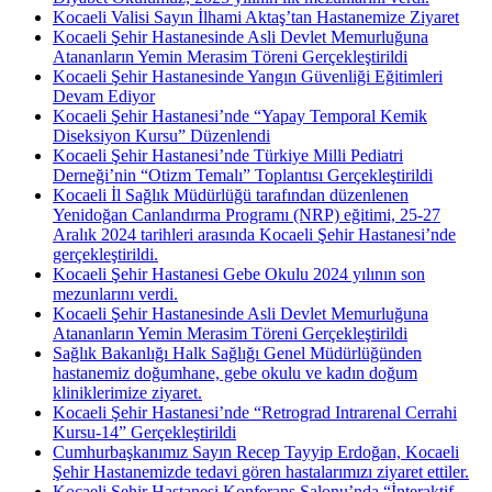
Kocaeli Valisi Sayın İlhami Aktaş’tan Hastanemize Ziyaret
Kocaeli Şehir Hastanesinde Asli Devlet Memurluğuna
Atananların Yemin Merasim Töreni Gerçekleştirildi
Kocaeli Şehir Hastanesinde Yangın Güvenliği Eğitimleri
Devam Ediyor
Kocaeli Şehir Hastanesi’nde “Yapay Temporal Kemik
Diseksiyon Kursu” Düzenlendi
Kocaeli Şehir Hastanesi’nde Türkiye Milli Pediatri
Derneği’nin “Otizm Temalı” Toplantısı Gerçekleştirildi
Kocaeli İl Sağlık Müdürlüğü tarafından düzenlenen
Yenidoğan Canlandırma Programı (NRP) eğitimi, 25-27
Aralık 2024 tarihleri arasında Kocaeli Şehir Hastanesi’nde
gerçekleştirildi.
Kocaeli Şehir Hastanesi Gebe Okulu 2024 yılının son
mezunlarını verdi.
Kocaeli Şehir Hastanesinde Asli Devlet Memurluğuna
Atananların Yemin Merasim Töreni Gerçekleştirildi
Sağlık Bakanlığı Halk Sağlığı Genel Müdürlüğünden
hastanemiz doğumhane, gebe okulu ve kadın doğum
kliniklerimize ziyaret.
Kocaeli Şehir Hastanesi’nde “Retrograd Intrarenal Cerrahi
Kursu-14” Gerçekleştirildi
Cumhurbaşkanımız Sayın Recep Tayyip Erdoğan, Kocaeli
Şehir Hastanemizde tedavi gören hastalarımızı ziyaret ettiler.
Kocaeli Şehir Hastanesi Konferans Salonu’nda “İnteraktif