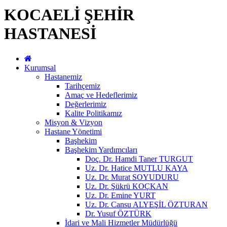
KOCAELİ ŞEHİR
HASTANESİ
Kurumsal
Hastanemiz
Tarihçemiz
Amaç ve Hedeflerimiz
Değerlerimiz
Kalite Politikamız
Misyon & Vizyon
Hastane Yönetimi
Başhekim
Başhekim Yardımcıları
Doç. Dr. Hamdi Taner TURGUT
Uz. Dr. Hatice MUTLU KAYA
Uz. Dr. Murat SOYUDURU
Uz. Dr. Şükrü KOÇKAN
Uz. Dr. Emine YURT
Uz. Dr. Cansu ALYEŞİL ÖZTURAN
Dr. Yusuf ÖZTÜRK
İdari ve Mali Hizmetler Müdürlüğü