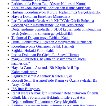
Parkinson’da Erken Tanı, Yaşam Kalitesini Korur!
Zorlu Vakada Başarıyla Sonuçlanan Kritik Müdahale
Hastane Koordinasyon Kurulu Toplantımızı Gerçekleştirdik
Hayata Dokunan Emeklere Minnettarız
İlaç Tedarikinde Ortak Akıl: KKTC’de Güçlü Buluşma
Kocaeli Şehir Hastanesi’nde, Sağlık Tesislerinde
Değerlendirme Standartları (SDS) kapsamında bilgilendirme
ve değerlendirme sunumu gerçekleştirildi.
Toplumsal Dayanışmaya Birlikte Katkı
Dijital Dönüşümle Güçlenen Ameliyathane Hizmetleri
Koordinasyonla Güçlenen Sağlık Hizmeti
Sağlıkta Hukuki Farkındalık
İnsana Dokunan En Güçlü El: Sosyal Hizmet
“Sağlıklı bir nefes, hayatın en sessiz ama en güçlü
hazinesidir.”
Hayatla Zaman Arasında Bir Köprü: Acil Tıp
Kahramanlarımız
Sağlıklı Yaşamın Anahtarı: Kaliteli Uyku
Kocaeli Şehir Hastanesi’nde Kamu ve Özel Paydaşlar Bir
Araya Geldi
ISS İftar Buluşması
Rahat Nefes Almak İçin Pulmoner Rehabilitasyon Önemli.
Klinik İdari Sorumlusu Hekimlerimizle Şubat Ayı
Değerlendirme Toplantımızı Gerçekleştirdik
Sağlıkta İnovasyon Yolculuğumuzda Anlamlı Bir Derece