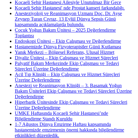
Kocaeli Şehir Hastanesi Ailesiyle Unutulmaz Bir Gece
Kocaeli Şehir Hastanesi' nde Prostat kanseri farkındalığı.
Anesteziyoloji ve Reanimasyon Uzmanı Doç. Dr. Ayşe
Zeynep Turan Cıvraz, 13 Eylül Dünya Sepsis Günü
kapsamında açıklamalarda bulundu.
Çocuk Yoğun Bakım Ünitesi – 2025 Değerlendirme
Toplantısı
Endoskopi Ünitesi – Ekip Çalışması ve Değerlendirme
Hastanemizde Dünya Fizyoterapistler Günü Kutlaması
Yanık Merkezi – Bölgesel Referans, Ulusal Hizmet
Diyaliz Ünitesi – Ekip Çalışması ve Hizmet Süreçleri
Palyatif Bakım Merkezinde Ekip Çalışması ve Tedavi
Süreçleri Üzerine Değerlendirme
Acil Tıp Kliniği – Ekip Çalışması ve Hizmet Süreçleri
Üzerine Değerlendirme
Anestezi ve Reanimasyon Kliniği – 3. Basamak Yoğun
Bakım Üniteleri Ekip Çalışması ve Tedavi Süreçleri Üzerine
Değerlendirme
Hiperbarik Ünitesinde Ekip Çalışması ve Tedavi Süreçleri
Üzerine Değerlendirme
UMKE Haftasında Kocaeli Şehir Hastanesi’nde
Bilgilendirme Standı Kuruldu
1-7 Ağustos Dünya Emzirme Haftası kapsamında
hastanemizde emzirmenin önemi hakkında bilgilendirme
etkinlikleri düzenledik.