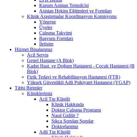
Kurum Asistan Temsilcisi
Asistan Hekim Eğitimleri ve Formları
Klinik Araştırmalar Koordinasyon Komisyonu
Yönerge
Üyeler
Çalışma Takvimi
Başvuru Formları
İletişim
Hizmet Binalarımız
Acil Servis
Genel Hastane (A Blok)
Kadın Hast. ve Doğum Hastanesi - Çocuk Hastanesi (B
Blok)
Fizik Tedavi ve Rehabilitasyon Hastanesi (FTR)
Yüksek Güvenlikli Adli Psikiyatri Hastanesi (YGAP)
Tıbbi Birimler
Kliniklerimiz
Acil Tıp Kliniği
Klinik Hakkında
Doktor Çalışma Programı
Nasıl Gidilir ?
Sıkça Sorulan Sorular
Doktorlarımız
Adli Tıp Kliniği