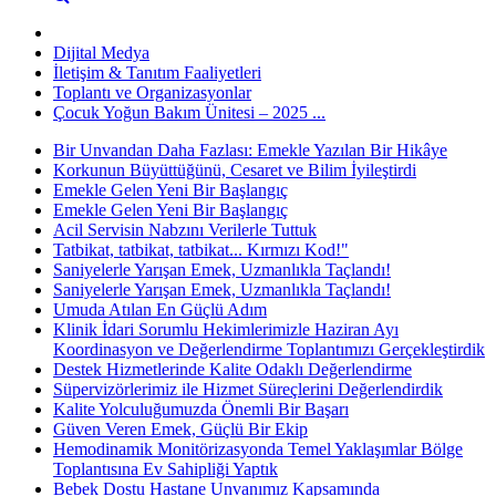
Dijital Medya
İletişim & Tanıtım Faaliyetleri
Toplantı ve Organizasyonlar
Çocuk Yoğun Bakım Ünitesi – 2025 ...
Bir Unvandan Daha Fazlası: Emekle Yazılan Bir Hikâye
Korkunun Büyüttüğünü, Cesaret ve Bilim İyileştirdi
Emekle Gelen Yeni Bir Başlangıç
Emekle Gelen Yeni Bir Başlangıç
Acil Servisin Nabzını Verilerle Tuttuk
Tatbikat, tatbikat, tatbikat... Kırmızı Kod!"
Saniyelerle Yarışan Emek, Uzmanlıkla Taçlandı!
Saniyelerle Yarışan Emek, Uzmanlıkla Taçlandı!
Umuda Atılan En Güçlü Adım
Klinik İdari Sorumlu Hekimlerimizle Haziran Ayı
Koordinasyon ve Değerlendirme Toplantımızı Gerçekleştirdik
Destek Hizmetlerinde Kalite Odaklı Değerlendirme
Süpervizörlerimiz ile Hizmet Süreçlerini Değerlendirdik
Kalite Yolculuğumuzda Önemli Bir Başarı
Güven Veren Emek, Güçlü Bir Ekip
Hemodinamik Monitörizasyonda Temel Yaklaşımlar Bölge
Toplantısına Ev Sahipliği Yaptık
Bebek Dostu Hastane Unvanımız Kapsamında