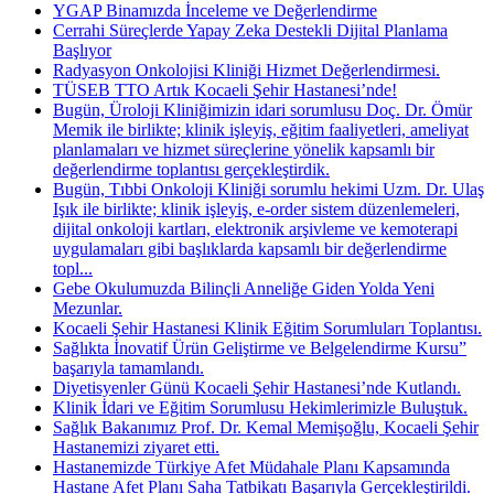
YGAP Binamızda İnceleme ve Değerlendirme
Cerrahi Süreçlerde Yapay Zeka Destekli Dijital Planlama
Başlıyor
Radyasyon Onkolojisi Kliniği Hizmet Değerlendirmesi.
TÜSEB TTO Artık Kocaeli Şehir Hastanesi’nde!
Bugün, Üroloji Kliniğimizin idari sorumlusu Doç. Dr. Ömür
Memik ile birlikte; klinik işleyiş, eğitim faaliyetleri, ameliyat
planlamaları ve hizmet süreçlerine yönelik kapsamlı bir
değerlendirme toplantısı gerçekleştirdik.
Bugün, Tıbbi Onkoloji Kliniği sorumlu hekimi Uzm. Dr. Ulaş
Işık ile birlikte; klinik işleyiş, e-order sistem düzenlemeleri,
dijital onkoloji kartları, elektronik arşivleme ve kemoterapi
uygulamaları gibi başlıklarda kapsamlı bir değerlendirme
topl...
Gebe Okulumuzda Bilinçli Anneliğe Giden Yolda Yeni
Mezunlar.
Kocaeli Şehir Hastanesi Klinik Eğitim Sorumluları Toplantısı.
Sağlıkta İnovatif Ürün Geliştirme ve Belgelendirme Kursu”
başarıyla tamamlandı.
Diyetisyenler Günü Kocaeli Şehir Hastanesi’nde Kutlandı.
Klinik İdari ve Eğitim Sorumlusu Hekimlerimizle Buluştuk.
Sağlık Bakanımız Prof. Dr. Kemal Memişoğlu, Kocaeli Şehir
Hastanemizi ziyaret etti.
Hastanemizde Türkiye Afet Müdahale Planı Kapsamında
Hastane Afet Planı Saha Tatbikatı Başarıyla Gerçekleştirildi.