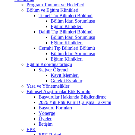
Program Tanıtımı ve Hedefleri
Bölüm ve Eğitim Klinikleri
Temel Tıp Bilimleri Bölümü
Bölüm İdari Sorumlusu
Eğitim Klinikleri
Dahili Tıp Bilimleri Bölümü
Bölüm İdari Sorumlusu
Eğitim Klinikleri
Cerrahi Tıp Bilimleri Bölümü
Bölüm İdari Sorumlusu
Eğitim Klinikleri
Eğitim Koordinatörlüğü
Stajyer Öğrenci
Kayıt İşlemleri
Gerekli Evraklar
Yasa ve Yönetmelikler
Bilimsel Araştırmalar Etik Kurulu
Başvurular Hakkında Bilgilendirme
2026 Yılı Etik Kurul Çalışma Takvimi
Başvuru Formları
Yönerge
Üyeler
İletişim
EPK
EPK Birimi