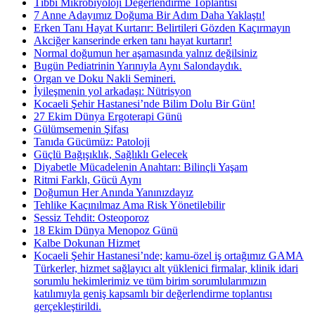
Tıbbi Mikrobiyoloji Değerlendirme Toplantısı
7 Anne Adayımız Doğuma Bir Adım Daha Yaklaştı!
Erken Tanı Hayat Kurtarır: Belirtileri Gözden Kaçırmayın
Akciğer kanserinde erken tanı hayat kurtarır!
Normal doğumun her aşamasında yalnız değilsiniz
Bugün Pediatrinin Yarınıyla Aynı Salondaydık.
Organ ve Doku Nakli Semineri.
İyileşmenin yol arkadaşı: Nütrisyon
Kocaeli Şehir Hastanesi’nde Bilim Dolu Bir Gün!
27 Ekim Dünya Ergoterapi Günü
Gülümsemenin Şifası
Tanıda Gücümüz: Patoloji
Güçlü Bağışıklık, Sağlıklı Gelecek
Diyabetle Mücadelenin Anahtarı: Bilinçli Yaşam
Ritmi Farklı, Gücü Aynı
Doğumun Her Anında Yanınızdayız
Tehlike Kaçınılmaz Ama Risk Yönetilebilir
Sessiz Tehdit: Osteoporoz
18 Ekim Dünya Menopoz Günü
Kalbe Dokunan Hizmet
Kocaeli Şehir Hastanesi’nde; kamu-özel iş ortağımız GAMA
Türkerler, hizmet sağlayıcı alt yüklenici firmalar, klinik idari
sorumlu hekimlerimiz ve tüm birim sorumlularımızın
katılımıyla geniş kapsamlı bir değerlendirme toplantısı
gerçekleştirildi.