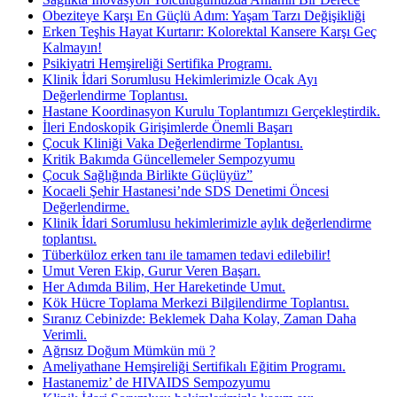
Obeziteye Karşı En Güçlü Adım: Yaşam Tarzı Değişikliği
Erken Teşhis Hayat Kurtarır: Kolorektal Kansere Karşı Geç
Kalmayın!
Psikiyatri Hemşireliği Sertifika Programı.
Klinik İdari Sorumlusu Hekimlerimizle Ocak Ayı
Değerlendirme Toplantısı.
Hastane Koordinasyon Kurulu Toplantımızı Gerçekleştirdik.
İleri Endoskopik Girişimlerde Önemli Başarı
Çocuk Kliniği Vaka Değerlendirme Toplantısı.
Kritik Bakımda Güncellemeler Sempozyumu
Çocuk Sağlığında Birlikte Güçlüyüz”
Kocaeli Şehir Hastanesi’nde SDS Denetimi Öncesi
Değerlendirme.
Klinik İdari Sorumlusu hekimlerimizle aylık değerlendirme
toplantısı.
Tüberküloz erken tanı ile tamamen tedavi edilebilir!
Umut Veren Ekip, Gurur Veren Başarı.
Her Adımda Bilim, Her Hareketinde Umut.
Kök Hücre Toplama Merkezi Bilgilendirme Toplantısı.
Sıranız Cebinizde: Beklemek Daha Kolay, Zaman Daha
Verimli.
Ağrısız Doğum Mümkün mü ?
Ameliyathane Hemşireliği Sertifikalı Eğitim Programı.
Hastanemiz’ de HIVAIDS Sempozyumu