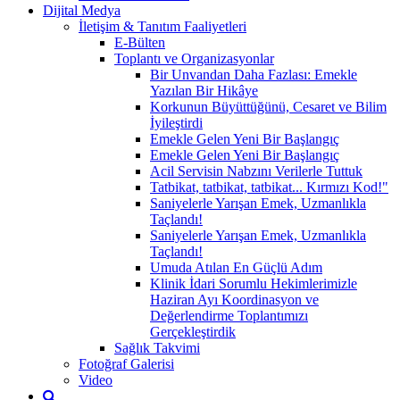
Dijital Medya
İletişim & Tanıtım Faaliyetleri
E-Bülten
Toplantı ve Organizasyonlar
Bir Unvandan Daha Fazlası: Emekle
Yazılan Bir Hikâye
Korkunun Büyüttüğünü, Cesaret ve Bilim
İyileştirdi
Emekle Gelen Yeni Bir Başlangıç
Emekle Gelen Yeni Bir Başlangıç
Acil Servisin Nabzını Verilerle Tuttuk
Tatbikat, tatbikat, tatbikat... Kırmızı Kod!"
Saniyelerle Yarışan Emek, Uzmanlıkla
Taçlandı!
Saniyelerle Yarışan Emek, Uzmanlıkla
Taçlandı!
Umuda Atılan En Güçlü Adım
Klinik İdari Sorumlu Hekimlerimizle
Haziran Ayı Koordinasyon ve
Değerlendirme Toplantımızı
Gerçekleştirdik
Sağlık Takvimi
Fotoğraf Galerisi
Video