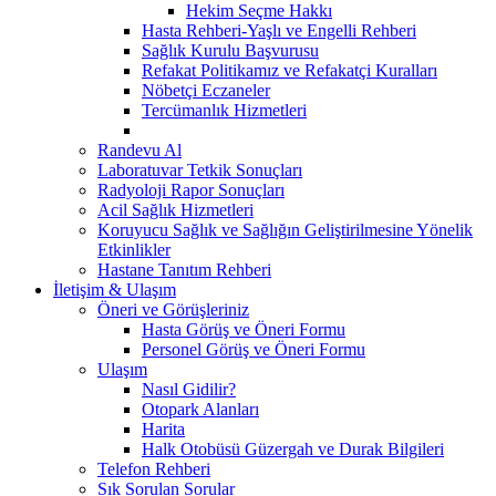
Hekim Seçme Hakkı
Hasta Rehberi-Yaşlı ve Engelli Rehberi
Sağlık Kurulu Başvurusu
Refakat Politikamız ve Refakatçi Kuralları
Nöbetçi Eczaneler
Tercümanlık Hizmetleri
Randevu Al
Laboratuvar Tetkik Sonuçları
Radyoloji Rapor Sonuçları
Acil Sağlık Hizmetleri
Koruyucu Sağlık ve Sağlığın Geliştirilmesine Yönelik
Etkinlikler
Hastane Tanıtım Rehberi
İletişim & Ulaşım
Öneri ve Görüşleriniz
Hasta Görüş ve Öneri Formu
Personel Görüş ve Öneri Formu
Ulaşım
Nasıl Gidilir?
Otopark Alanları
Harita
Halk Otobüsü Güzergah ve Durak Bilgileri
Telefon Rehberi
Sık Sorulan Sorular