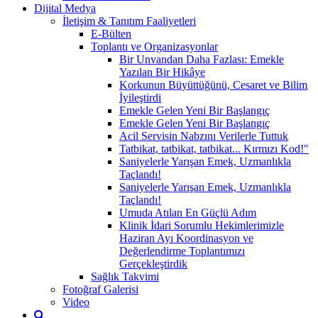
Dijital Medya
İletişim & Tanıtım Faaliyetleri
E-Bülten
Toplantı ve Organizasyonlar
Bir Unvandan Daha Fazlası: Emekle
Yazılan Bir Hikâye
Korkunun Büyüttüğünü, Cesaret ve Bilim
İyileştirdi
Emekle Gelen Yeni Bir Başlangıç
Emekle Gelen Yeni Bir Başlangıç
Acil Servisin Nabzını Verilerle Tuttuk
Tatbikat, tatbikat, tatbikat... Kırmızı Kod!"
Saniyelerle Yarışan Emek, Uzmanlıkla
Taçlandı!
Saniyelerle Yarışan Emek, Uzmanlıkla
Taçlandı!
Umuda Atılan En Güçlü Adım
Klinik İdari Sorumlu Hekimlerimizle
Haziran Ayı Koordinasyon ve
Değerlendirme Toplantımızı
Gerçekleştirdik
Sağlık Takvimi
Fotoğraf Galerisi
Video