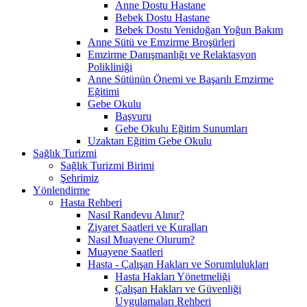
Anne Dostu Hastane
Bebek Dostu Hastane
Bebek Dostu Yenidoğan Yoğun Bakım
Anne Sütü ve Emzirme Broşürleri
Emzirme Danışmanlığı ve Relaktasyon
Polikliniği
Anne Sütünün Önemi ve Başarılı Emzirme
Eğitimi
Gebe Okulu
Başvuru
Gebe Okulu Eğitim Sunumları
Uzaktan Eğitim Gebe Okulu
Sağlık Turizmi
Sağlık Turizmi Birimi
Şehrimiz
Yönlendirme
Hasta Rehberi
Nasıl Randevu Alınır?
Ziyaret Saatleri ve Kuralları
Nasıl Muayene Olurum?
Muayene Saatleri
Hasta - Çalışan Hakları ve Sorumlulukları
Hasta Hakları Yönetmeliği
Çalışan Hakları ve Güvenliği
Uygulamaları Rehberi