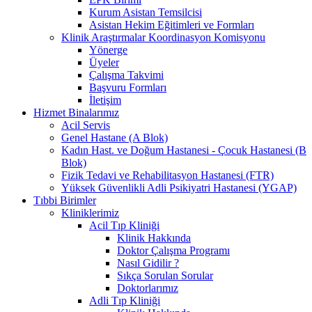
Kurum Asistan Temsilcisi
Asistan Hekim Eğitimleri ve Formları
Klinik Araştırmalar Koordinasyon Komisyonu
Yönerge
Üyeler
Çalışma Takvimi
Başvuru Formları
İletişim
Hizmet Binalarımız
Acil Servis
Genel Hastane (A Blok)
Kadın Hast. ve Doğum Hastanesi - Çocuk Hastanesi (B
Blok)
Fizik Tedavi ve Rehabilitasyon Hastanesi (FTR)
Yüksek Güvenlikli Adli Psikiyatri Hastanesi (YGAP)
Tıbbi Birimler
Kliniklerimiz
Acil Tıp Kliniği
Klinik Hakkında
Doktor Çalışma Programı
Nasıl Gidilir ?
Sıkça Sorulan Sorular
Doktorlarımız
Adli Tıp Kliniği