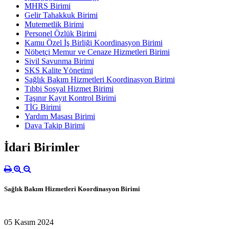
MHRS Birimi
Gelir Tahakkuk Birimi
Mutemetlik Birimi
Personel Özlük Birimi
Kamu Özel İş Birliği Koordinasyon Birimi
Nöbetçi Memur ve Cenaze Hizmetleri Birimi
Sivil Savunma Birimi
SKS Kalite Yönetimi
Sağlık Bakım Hizmetleri Koordinasyon Birimi
Tıbbi Sosyal Hizmet Birimi
Taşınır Kayıt Kontrol Birimi
TİG Birimi
Yardım Masası Birimi
Dava Takip Birimi
İdari Birimler
Sağlık Bakım Hizmetleri Koordinasyon Birimi
05 Kasım 2024