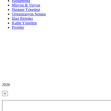
Hastanemiz
Misyon & Vizyon
Hastane Yönetimi
Organizasyon Şeması
İdari Birimler
Kalite Yönetimi
Projeler
2026
×