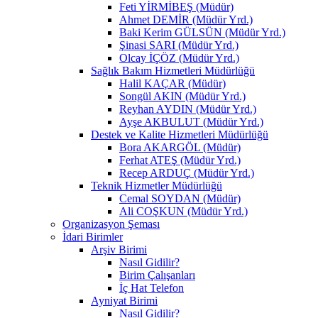
Feti YİRMİBEŞ (Müdür)
Ahmet DEMİR (Müdür Yrd.)
Baki Kerim GÜLSÜN (Müdür Yrd.)
Şinasi SARI (Müdür Yrd.)
Olcay İÇÖZ (Müdür Yrd.)
Sağlık Bakım Hizmetleri Müdürlüğü
Halil KAÇAR (Müdür)
Songül AKIN (Müdür Yrd.)
Reyhan AYDIN (Müdür Yrd.)
Ayşe AKBULUT (Müdür Yrd.)
Destek ve Kalite Hizmetleri Müdürlüğü
Bora AKARGÖL (Müdür)
Ferhat ATEŞ (Müdür Yrd.)
Recep ARDUÇ (Müdür Yrd.)
Teknik Hizmetler Müdürlüğü
Cemal SOYDAN (Müdür)
Ali COŞKUN (Müdür Yrd.)
Organizasyon Şeması
İdari Birimler
Arşiv Birimi
Nasıl Gidilir?
Birim Çalışanları
İç Hat Telefon
Ayniyat Birimi
Nasıl Gidilir?