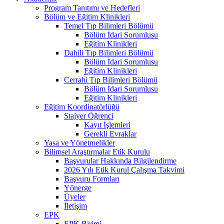
Program Tanıtımı ve Hedefleri
Bölüm ve Eğitim Klinikleri
Temel Tıp Bilimleri Bölümü
Bölüm İdari Sorumlusu
Eğitim Klinikleri
Dahili Tıp Bilimleri Bölümü
Bölüm İdari Sorumlusu
Eğitim Klinikleri
Cerrahi Tıp Bilimleri Bölümü
Bölüm İdari Sorumlusu
Eğitim Klinikleri
Eğitim Koordinatörlüğü
Stajyer Öğrenci
Kayıt İşlemleri
Gerekli Evraklar
Yasa ve Yönetmelikler
Bilimsel Araştırmalar Etik Kurulu
Başvurular Hakkında Bilgilendirme
2026 Yılı Etik Kurul Çalışma Takvimi
Başvuru Formları
Yönerge
Üyeler
İletişim
EPK
EPK Birimi