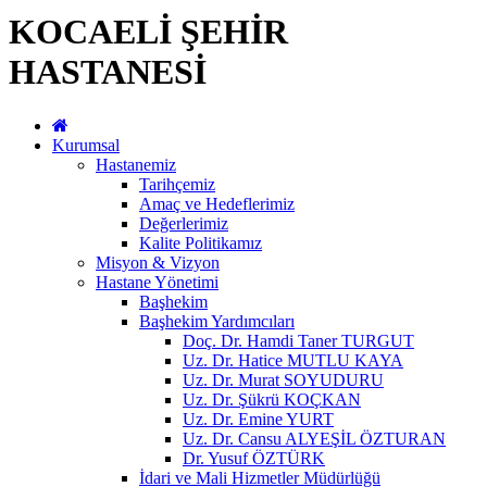
KOCAELİ ŞEHİR
HASTANESİ
Kurumsal
Hastanemiz
Tarihçemiz
Amaç ve Hedeflerimiz
Değerlerimiz
Kalite Politikamız
Misyon & Vizyon
Hastane Yönetimi
Başhekim
Başhekim Yardımcıları
Doç. Dr. Hamdi Taner TURGUT
Uz. Dr. Hatice MUTLU KAYA
Uz. Dr. Murat SOYUDURU
Uz. Dr. Şükrü KOÇKAN
Uz. Dr. Emine YURT
Uz. Dr. Cansu ALYEŞİL ÖZTURAN
Dr. Yusuf ÖZTÜRK
İdari ve Mali Hizmetler Müdürlüğü