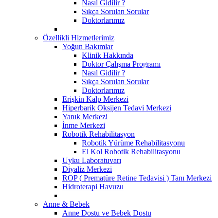
Nasıl Gidilir ?
Sıkça Sorulan Sorular
Doktorlarımız
Özellikli Hizmetlerimiz
Yoğun Bakımlar
Klinik Hakkında
Doktor Çalışma Programı
Nasıl Gidilir ?
Sıkça Sorulan Sorular
Doktorlarımız
Erişkin Kalp Merkezi
Hiperbarik Oksijen Tedavi Merkezi
Yanık Merkezi
İnme Merkezi
Robotik Rehabilitasyon
Robotik Yürüme Rehabilitasyonu
El Kol Robotik Rehabilitasyonu
Uyku Laboratuvarı
Diyaliz Merkezi
ROP ( Prematüre Retine Tedavisi ) Tanı Merkezi
Hidroterapi Havuzu
Anne & Bebek
Anne Dostu ve Bebek Dostu