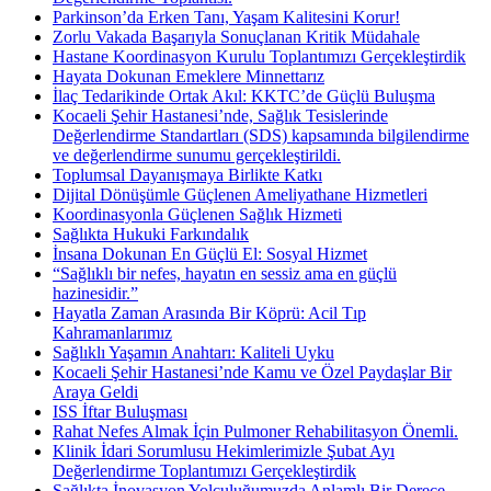
Parkinson’da Erken Tanı, Yaşam Kalitesini Korur!
Zorlu Vakada Başarıyla Sonuçlanan Kritik Müdahale
Hastane Koordinasyon Kurulu Toplantımızı Gerçekleştirdik
Hayata Dokunan Emeklere Minnettarız
İlaç Tedarikinde Ortak Akıl: KKTC’de Güçlü Buluşma
Kocaeli Şehir Hastanesi’nde, Sağlık Tesislerinde
Değerlendirme Standartları (SDS) kapsamında bilgilendirme
ve değerlendirme sunumu gerçekleştirildi.
Toplumsal Dayanışmaya Birlikte Katkı
Dijital Dönüşümle Güçlenen Ameliyathane Hizmetleri
Koordinasyonla Güçlenen Sağlık Hizmeti
Sağlıkta Hukuki Farkındalık
İnsana Dokunan En Güçlü El: Sosyal Hizmet
“Sağlıklı bir nefes, hayatın en sessiz ama en güçlü
hazinesidir.”
Hayatla Zaman Arasında Bir Köprü: Acil Tıp
Kahramanlarımız
Sağlıklı Yaşamın Anahtarı: Kaliteli Uyku
Kocaeli Şehir Hastanesi’nde Kamu ve Özel Paydaşlar Bir
Araya Geldi
ISS İftar Buluşması
Rahat Nefes Almak İçin Pulmoner Rehabilitasyon Önemli.
Klinik İdari Sorumlusu Hekimlerimizle Şubat Ayı
Değerlendirme Toplantımızı Gerçekleştirdik
Sağlıkta İnovasyon Yolculuğumuzda Anlamlı Bir Derece