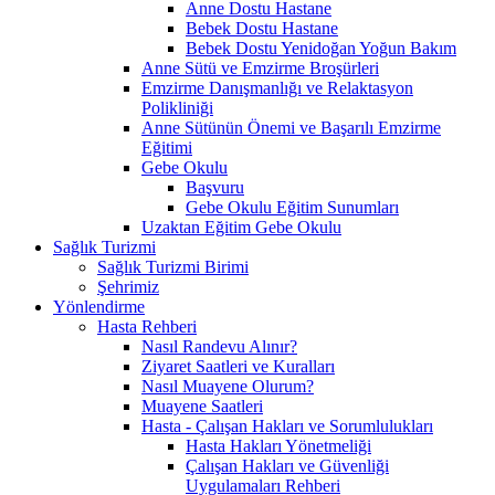
Anne Dostu Hastane
Bebek Dostu Hastane
Bebek Dostu Yenidoğan Yoğun Bakım
Anne Sütü ve Emzirme Broşürleri
Emzirme Danışmanlığı ve Relaktasyon
Polikliniği
Anne Sütünün Önemi ve Başarılı Emzirme
Eğitimi
Gebe Okulu
Başvuru
Gebe Okulu Eğitim Sunumları
Uzaktan Eğitim Gebe Okulu
Sağlık Turizmi
Sağlık Turizmi Birimi
Şehrimiz
Yönlendirme
Hasta Rehberi
Nasıl Randevu Alınır?
Ziyaret Saatleri ve Kuralları
Nasıl Muayene Olurum?
Muayene Saatleri
Hasta - Çalışan Hakları ve Sorumlulukları
Hasta Hakları Yönetmeliği
Çalışan Hakları ve Güvenliği
Uygulamaları Rehberi