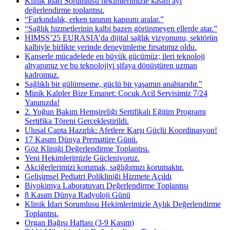
Klinik İdari Sorumlusu hekimlerimizle kasım ayı
değerlendirme toplantısı.
“Farkındalık, erken tanının kapısını aralar.”
“Sağlık hizmetlerinin kalbi bazen görünmeyen ellerde atar.”
HIMSS’25 EURASIA’da dijital sağlık vizyonunu, sektörün
kalbiyle birlikte yerinde deneyimleme fırsatımız oldu.
Kanserle mücadelede en büyük gücümüz; ileri teknoloji
altyapımız ve bu teknolojiyi şifaya dönüştüren uzman
kadromuz.
Sağlıklı bir gülümseme, güçlü bir yaşamın anahtarıdır.”
Minik Kalpler Bize Emanet: Çocuk Acil Servisimiz 7/24
Yanınızda!
2. Yoğun Bakım Hemşireliği Sertifikalı Eğitim Programı
Sertifika Töreni Gerçekleştirildi.
Ulusal Çapta Hazırlık: Afetlere Karşı Güçlü Koordinasyon!
17 Kasım Dünya Prematüre Günü.
Göz Kliniği Değerlendirme Toplantısı.
Yeni Hekimlerimizle Güçleniyoruz.
Akciğerlerimizi korumak, sağlığımızı korumaktır.
Gelişimsel Pediatri Polikliniği Hizmete Açıldı
Biyokimya Laboratuvarı Değerlendirme Toplantısı
8 Kasım Dünya Radyoloji Günü
Klinik İdari Sorumlusu Hekimlerimizle Aylık Değerlendirme
Toplantısı.
Organ Bağışı Haftası (3-9 Kasım)