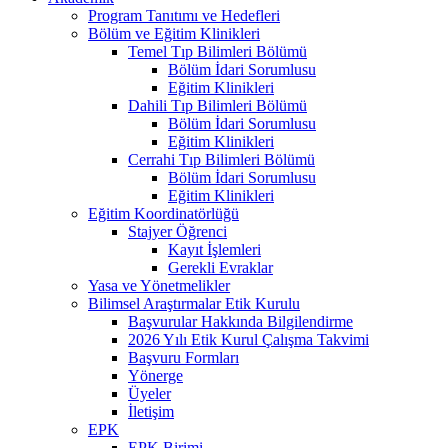
Program Tanıtımı ve Hedefleri
Bölüm ve Eğitim Klinikleri
Temel Tıp Bilimleri Bölümü
Bölüm İdari Sorumlusu
Eğitim Klinikleri
Dahili Tıp Bilimleri Bölümü
Bölüm İdari Sorumlusu
Eğitim Klinikleri
Cerrahi Tıp Bilimleri Bölümü
Bölüm İdari Sorumlusu
Eğitim Klinikleri
Eğitim Koordinatörlüğü
Stajyer Öğrenci
Kayıt İşlemleri
Gerekli Evraklar
Yasa ve Yönetmelikler
Bilimsel Araştırmalar Etik Kurulu
Başvurular Hakkında Bilgilendirme
2026 Yılı Etik Kurul Çalışma Takvimi
Başvuru Formları
Yönerge
Üyeler
İletişim
EPK
EPK Birimi