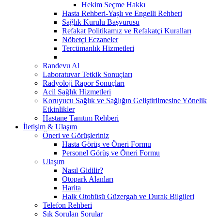
Hekim Seçme Hakkı
Hasta Rehberi-Yaşlı ve Engelli Rehberi
Sağlık Kurulu Başvurusu
Refakat Politikamız ve Refakatçi Kuralları
Nöbetçi Eczaneler
Tercümanlık Hizmetleri
Randevu Al
Laboratuvar Tetkik Sonuçları
Radyoloji Rapor Sonuçları
Acil Sağlık Hizmetleri
Koruyucu Sağlık ve Sağlığın Geliştirilmesine Yönelik
Etkinlikler
Hastane Tanıtım Rehberi
İletişim & Ulaşım
Öneri ve Görüşleriniz
Hasta Görüş ve Öneri Formu
Personel Görüş ve Öneri Formu
Ulaşım
Nasıl Gidilir?
Otopark Alanları
Harita
Halk Otobüsü Güzergah ve Durak Bilgileri
Telefon Rehberi
Sık Sorulan Sorular