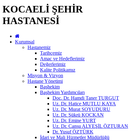
KOCAELİ ŞEHİR
HASTANESİ
Kurumsal
Hastanemiz
Tarihçemiz
Amaç ve Hedeflerimiz
Değerlerimiz
Kalite Politikamız
Misyon & Vizyon
Hastane Yönetimi
Başhekim
Başhekim Yardımcıları
Doç. Dr. Hamdi Taner TURGUT
Uz. Dr. Hatice MUTLU KAYA
Uz. Dr. Murat SOYUDURU
Uz. Dr. Şükrü KOÇKAN
Uz. Dr. Emine YURT
Uz. Dr. Cansu ALYEŞİL ÖZTURAN
Dr. Yusuf ÖZTÜRK
İdari ve Mali Hizmetler Müdürlüğü