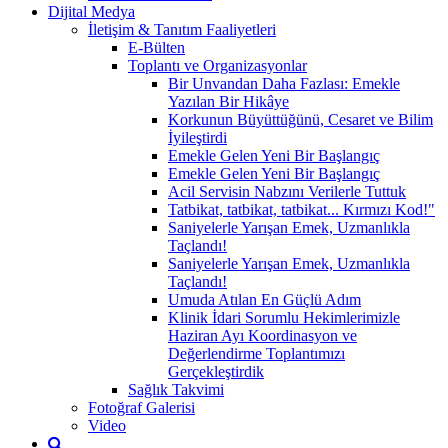
Dijital Medya
İletişim & Tanıtım Faaliyetleri
E-Bülten
Toplantı ve Organizasyonlar
Bir Unvandan Daha Fazlası: Emekle
Yazılan Bir Hikâye
Korkunun Büyüttüğünü, Cesaret ve Bilim
İyileştirdi
Emekle Gelen Yeni Bir Başlangıç
Emekle Gelen Yeni Bir Başlangıç
Acil Servisin Nabzını Verilerle Tuttuk
Tatbikat, tatbikat, tatbikat... Kırmızı Kod!"
Saniyelerle Yarışan Emek, Uzmanlıkla
Taçlandı!
Saniyelerle Yarışan Emek, Uzmanlıkla
Taçlandı!
Umuda Atılan En Güçlü Adım
Klinik İdari Sorumlu Hekimlerimizle
Haziran Ayı Koordinasyon ve
Değerlendirme Toplantımızı
Gerçekleştirdik
Sağlık Takvimi
Fotoğraf Galerisi
Video