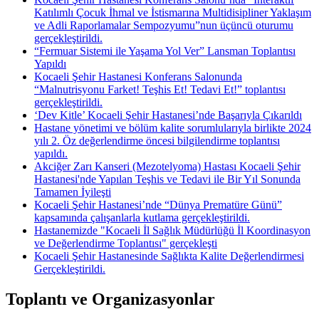
Katılımlı Çocuk İhmal ve İstismarına Multidisipliner Yaklaşım
ve Adli Raporlamalar Sempozyumu”nun üçüncü oturumu
gerçekleştirildi.
“Fermuar Sistemi ile Yaşama Yol Ver” Lansman Toplantısı
Yapıldı
Kocaeli Şehir Hastanesi Konferans Salonunda
“Malnutrisyonu Farket! Teşhis Et! Tedavi Et!” toplantısı
gerçekleştirildi.
‘Dev Kitle’ Kocaeli Şehir Hastanesi’nde Başarıyla Çıkarıldı
Hastane yönetimi ve bölüm kalite sorumlularıyla birlikte 2024
yılı 2. Öz değerlendirme öncesi bilgilendirme toplantısı
yapıldı.
Akciğer Zarı Kanseri (Mezotelyoma) Hastası Kocaeli Şehir
Hastanesi'nde Yapılan Teşhis ve Tedavi ile Bir Yıl Sonunda
Tamamen İyileşti
Kocaeli Şehir Hastanesi’nde “Dünya Prematüre Günü”
kapsamında çalışanlarla kutlama gerçekleştirildi.
Hastanemizde "Kocaeli İl Sağlık Müdürlüğü İl Koordinasyon
ve Değerlendirme Toplantısı" gerçekleşti
Kocaeli Şehir Hastanesinde Sağlıkta Kalite Değerlendirmesi
Gerçekleştirildi.
Toplantı ve Organizasyonlar