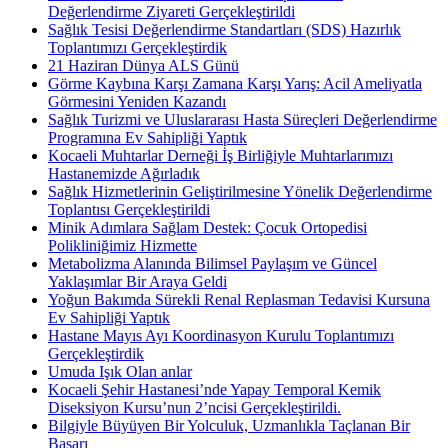
Değerlendirme Ziyareti Gerçekleştirildi
Sağlık Tesisi Değerlendirme Standartları (SDS) Hazırlık
Toplantımızı Gerçekleştirdik
21 Haziran Dünya ALS Günü
Görme Kaybına Karşı Zamana Karşı Yarış: Acil Ameliyatla
Görmesini Yeniden Kazandı
Sağlık Turizmi ve Uluslararası Hasta Süreçleri Değerlendirme
Programına Ev Sahipliği Yaptık
Kocaeli Muhtarlar Derneği İş Birliğiyle Muhtarlarımızı
Hastanemizde Ağırladık
Sağlık Hizmetlerinin Geliştirilmesine Yönelik Değerlendirme
Toplantısı Gerçekleştirildi
Minik Adımlara Sağlam Destek: Çocuk Ortopedisi
Polikliniğimiz Hizmette
Metabolizma Alanında Bilimsel Paylaşım ve Güncel
Yaklaşımlar Bir Araya Geldi
Yoğun Bakımda Sürekli Renal Replasman Tedavisi Kursuna
Ev Sahipliği Yaptık
Hastane Mayıs Ayı Koordinasyon Kurulu Toplantımızı
Gerçekleştirdik
Umuda Işık Olan anlar
Kocaeli Şehir Hastanesi’nde Yapay Temporal Kemik
Diseksiyon Kursu’nun 2’ncisi Gerçekleştirildi.
Bilgiyle Büyüyen Bir Yolculuk, Uzmanlıkla Taçlanan Bir
Başarı