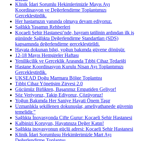
Klinik İdari Sorumlu Hekimlerimizle Mayıs Ayı
Koordinasyon ve Değerlendirme Toplantımızı
Gerçekleştirdik.
Her hastamızın yanında olmaya devam ediyoruz.
Sağlıklı Yaşamın Rehberleri
Kocaeli Şehir Hastanesi’nde, bayram tatilinin ardından ilk iş
gününde Sağlıkta Değerlendirme Standartları (SDS)
kapsamında değerlendirme gerçekleştirildi.
Hayata dokunan bilgi, yoğun bakımda güvene dönüşür.
12-18 Mayıs Hemşireler Haftası
Yenilikçilik ve Gerçeklik Arasında Tıbbi Cihaz Tedariği
Hastane Koordinasyon Kurulu Nisan Ayı Toplantımızı
Gerçekleştirdik.
UKSEAD Doğu Marmara Bölge Toplantısı
Tıbbi Cihaz Yönetişim Zirvesi 2.0
Gücümüz Birlikten, Başarımız Empatiden Geliyor!
Söz Veriyoruz, Takip Ediyoruz, Çözüyoruz!
Yoğun Bakımda Her Saniye Hayati Önem Taşır
Uzmanlıkla şekillenen dokunuşlar, ameliyathanede güvenin
temelidir.”
Sağlıkta İnovasyonda Çifte Gurur: Kocaeli Şehir Hastanesi
Kalbinizi Koruyun, Hayatınıza Değer Katın!
Sağlıkta inovasyonun güçlü adresi: Kocaeli Şehir Hastanesi
Klinik İdari Sorumlusu Hekimlerimizle Mart Ayı
Değerlendirme Toplantısı.