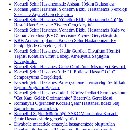
Kocaeli Şehir Hastanemizde Asistan Hekim Buluşması.
Kocaeli Şehir Hastanesi Yönetim Ekibi, Hastanemiz Nefroloji
Servisine Ziyaret Gerçekleştirdi.
Kocaeli Şehir Hastanesi Yönetim Ekibi, Hastanemiz Göğüs
Hastalıkları Servisine Ziyaret Gerçekleştirdi.
Kocaeli Şehir Hastanesi Yönetim Ekibi, Hastanemiz Kalp ve
Damar Cerrahisi (KVC) Servisine Ziyaret Gerçekleştirdi.
KBB Acilleri Toplantısı Kocaeli Şehir Hastanemizin Ev
Sahipliğinde Gerçekleştirildi.
Kocaeli Şehir Hastanesi, Nadir Görülen Diyafram Hernisi
Teşhisi Konulan Umut Bebeği Ameliyatla Sağlığına
Kavuşturdu.
Kocaeli Şehir Hastanesi Gebe Okulu’nda Mezuniyet Sevinci.
Kocaeli Şehir Hastanesi’nde “1. Epilepsi Hasta Okulu”
Sempozyumu Gerçekleşti.
Kocaeli Şehir Hastanesi Ameliyathane Hemşireliği Sertifikalı
Eğitim Programı Başladı.
Kocaeli Şehir Hastanesi'nde 1. Körfez Pediatri Sempozyumu:
"Çat Kapı Geldi: Otoimmünite" Başarıyla Gerçekleşti.
Romanyalı Öğrenciler Kocaeli Şehir Hastanesi’ndeki Staj
Eğitimlerini Tamamladı.
Kocaeli İl Sağlık Müdürlüğü ASKOM toplantısı Kocaeli
Şehir Hastanesinde gerçekleştirildi.
Diyabetle mücadele amacıyla hastanemizde oluşturulan
Diyabet Okulumuz, 2025 yılının ilk mezunlarını verdi.