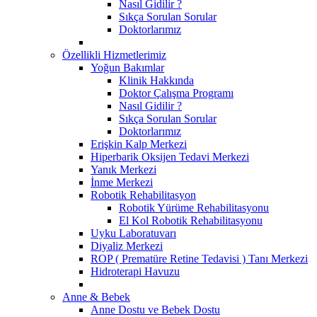
Nasıl Gidilir ?
Sıkça Sorulan Sorular
Doktorlarımız
Özellikli Hizmetlerimiz
Yoğun Bakımlar
Klinik Hakkında
Doktor Çalışma Programı
Nasıl Gidilir ?
Sıkça Sorulan Sorular
Doktorlarımız
Erişkin Kalp Merkezi
Hiperbarik Oksijen Tedavi Merkezi
Yanık Merkezi
İnme Merkezi
Robotik Rehabilitasyon
Robotik Yürüme Rehabilitasyonu
El Kol Robotik Rehabilitasyonu
Uyku Laboratuvarı
Diyaliz Merkezi
ROP ( Prematüre Retine Tedavisi ) Tanı Merkezi
Hidroterapi Havuzu
Anne & Bebek
Anne Dostu ve Bebek Dostu