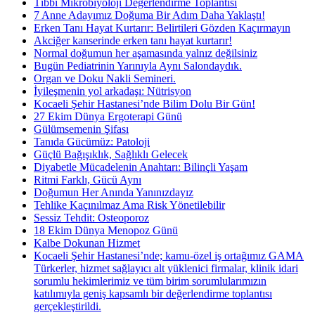
Tıbbi Mikrobiyoloji Değerlendirme Toplantısı
7 Anne Adayımız Doğuma Bir Adım Daha Yaklaştı!
Erken Tanı Hayat Kurtarır: Belirtileri Gözden Kaçırmayın
Akciğer kanserinde erken tanı hayat kurtarır!
Normal doğumun her aşamasında yalnız değilsiniz
Bugün Pediatrinin Yarınıyla Aynı Salondaydık.
Organ ve Doku Nakli Semineri.
İyileşmenin yol arkadaşı: Nütrisyon
Kocaeli Şehir Hastanesi’nde Bilim Dolu Bir Gün!
27 Ekim Dünya Ergoterapi Günü
Gülümsemenin Şifası
Tanıda Gücümüz: Patoloji
Güçlü Bağışıklık, Sağlıklı Gelecek
Diyabetle Mücadelenin Anahtarı: Bilinçli Yaşam
Ritmi Farklı, Gücü Aynı
Doğumun Her Anında Yanınızdayız
Tehlike Kaçınılmaz Ama Risk Yönetilebilir
Sessiz Tehdit: Osteoporoz
18 Ekim Dünya Menopoz Günü
Kalbe Dokunan Hizmet
Kocaeli Şehir Hastanesi’nde; kamu-özel iş ortağımız GAMA
Türkerler, hizmet sağlayıcı alt yüklenici firmalar, klinik idari
sorumlu hekimlerimiz ve tüm birim sorumlularımızın
katılımıyla geniş kapsamlı bir değerlendirme toplantısı
gerçekleştirildi.