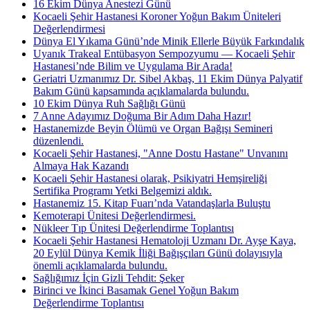
16 Ekim Dünya Anestezi Günü
Kocaeli Şehir Hastanesi Koroner Yoğun Bakım Üniteleri
Değerlendirmesi
Dünya El Yıkama Günü’nde Minik Ellerle Büyük Farkındalık
Uyanık Trakeal Entübasyon Sempozyumu — Kocaeli Şehir
Hastanesi’nde Bilim ve Uygulama Bir Arada!
Geriatri Uzmanımız Dr. Sibel Akbaş, 11 Ekim Dünya Palyatif
Bakım Günü kapsamında açıklamalarda bulundu.
10 Ekim Dünya Ruh Sağlığı Günü
7 Anne Adayımız Doğuma Bir Adım Daha Hazır!
Hastanemizde Beyin Ölümü ve Organ Bağışı Semineri
düzenlendi.
Kocaeli Şehir Hastanesi, "Anne Dostu Hastane" Unvanını
Almaya Hak Kazandı
Kocaeli Şehir Hastanesi olarak, Psikiyatri Hemşireliği
Sertifika Programı Yetki Belgemizi aldık.
Hastanemiz 15. Kitap Fuarı’nda Vatandaşlarla Buluştu
Kemoterapi Ünitesi Değerlendirmesi.
Nükleer Tıp Ünitesi Değerlendirme Toplantısı
Kocaeli Şehir Hastanesi Hematoloji Uzmanı Dr. Ayşe Kaya,
20 Eylül Dünya Kemik İliği Bağışçıları Günü dolayısıyla
önemli açıklamalarda bulundu.
Sağlığımız İçin Gizli Tehdit: Şeker
Birinci ve İkinci Basamak Genel Yoğun Bakım
Değerlendirme Toplantısı