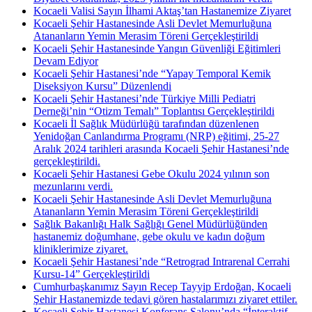
Kocaeli Valisi Sayın İlhami Aktaş’tan Hastanemize Ziyaret
Kocaeli Şehir Hastanesinde Asli Devlet Memurluğuna
Atananların Yemin Merasim Töreni Gerçekleştirildi
Kocaeli Şehir Hastanesinde Yangın Güvenliği Eğitimleri
Devam Ediyor
Kocaeli Şehir Hastanesi’nde “Yapay Temporal Kemik
Diseksiyon Kursu” Düzenlendi
Kocaeli Şehir Hastanesi’nde Türkiye Milli Pediatri
Derneği’nin “Otizm Temalı” Toplantısı Gerçekleştirildi
Kocaeli İl Sağlık Müdürlüğü tarafından düzenlenen
Yenidoğan Canlandırma Programı (NRP) eğitimi, 25-27
Aralık 2024 tarihleri arasında Kocaeli Şehir Hastanesi’nde
gerçekleştirildi.
Kocaeli Şehir Hastanesi Gebe Okulu 2024 yılının son
mezunlarını verdi.
Kocaeli Şehir Hastanesinde Asli Devlet Memurluğuna
Atananların Yemin Merasim Töreni Gerçekleştirildi
Sağlık Bakanlığı Halk Sağlığı Genel Müdürlüğünden
hastanemiz doğumhane, gebe okulu ve kadın doğum
kliniklerimize ziyaret.
Kocaeli Şehir Hastanesi’nde “Retrograd Intrarenal Cerrahi
Kursu-14” Gerçekleştirildi
Cumhurbaşkanımız Sayın Recep Tayyip Erdoğan, Kocaeli
Şehir Hastanemizde tedavi gören hastalarımızı ziyaret ettiler.
Kocaeli Şehir Hastanesi Konferans Salonu’nda “İnteraktif