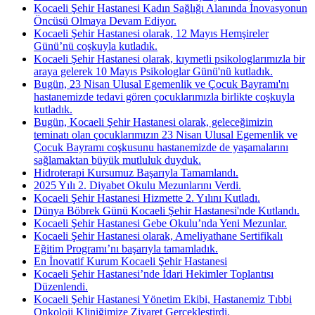
Kocaeli Şehir Hastanesi Kadın Sağlığı Alanında İnovasyonun
Öncüsü Olmaya Devam Ediyor.
Kocaeli Şehir Hastanesi olarak, 12 Mayıs Hemşireler
Günü’nü coşkuyla kutladık.
Kocaeli Şehir Hastanesi olarak, kıymetli psikologlarımızla bir
araya gelerek 10 Mayıs Psikologlar Günü'nü kutladık.
Bugün, 23 Nisan Ulusal Egemenlik ve Çocuk Bayramı'nı
hastanemizde tedavi gören çocuklarımızla birlikte coşkuyla
kutladık.
Bugün, Kocaeli Şehir Hastanesi olarak, geleceğimizin
teminatı olan çocuklarımızın 23 Nisan Ulusal Egemenlik ve
Çocuk Bayramı coşkusunu hastanemizde de yaşamalarını
sağlamaktan büyük mutluluk duyduk.
Hidroterapi Kursumuz Başarıyla Tamamlandı.
2025 Yılı 2. Diyabet Okulu Mezunlarını Verdi.
Kocaeli Şehir Hastanesi Hizmette 2. Yılını Kutladı.
Dünya Böbrek Günü Kocaeli Şehir Hastanesi'nde Kutlandı.
Kocaeli Şehir Hastanesi Gebe Okulu’nda Yeni Mezunlar.
Kocaeli Şehir Hastanesi olarak, Ameliyathane Sertifikalı
Eğitim Programı’nı başarıyla tamamladık.
En İnovatif Kurum Kocaeli Şehir Hastanesi
Kocaeli Şehir Hastanesi’nde İdari Hekimler Toplantısı
Düzenlendi.
Kocaeli Şehir Hastanesi Yönetim Ekibi, Hastanemiz Tıbbi
Onkoloji Kliniğimize Ziyaret Gerçekleştirdi.