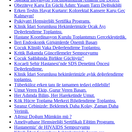
Obeziteye Karşı En Güçlü Adım: Yaşam Tarzı Değişikliği
Erken Teşhis Hayat Kurtarır: Kolorektal Kansere Karşı Geç
Kalmayın!
Psikiyatri Hemşireliği Sertifika Programı.
Klinik İdari Sorumlusu Hekimlerimizle Ocak Ayı
Değerlendirme Toplantısı.
Hastane Koordinasyon Kurulu Toplantımızı Gerçekleştirdik.
İleri Endoskopik Girişimlerde Önemli Başarı
Çocuk Kliniği Vaka Değerlendirme Toplantısı.
Kritik Bakımda Güncellemeler Sempozyumu
Çocuk Sağlığında Birlikte Güçlüyüz”
Kocaeli Şehir Hastanesi’nde SDS Denetimi Öncesi
Değerlendirme.
Klinik İdari Sorumlusu hekimlerimizle aylık değerlendirme
toplantısı.
Tüberküloz erken tanı ile tamamen tedavi edilebilir!
Umut Veren Ekip, Gurur Veren Başarı.
Her Adımda Bilim, Her Hareketinde Umut.
Kök Hücre Toplama Merkezi Bilgilendirme Toplantısı.
Sıranız Cebinizde: Beklemek Daha Kolay, Zaman Daha
Verimli.
Ağrısız Doğum Mümkün mü ?
Ameliyathane Hemşireliği Sertifikalı Eğitim Programı.
Hastanemiz’ de HIVAIDS Sempozyumu