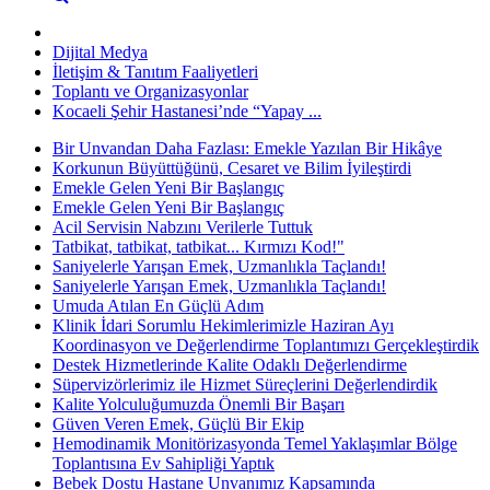
Dijital Medya
İletişim & Tanıtım Faaliyetleri
Toplantı ve Organizasyonlar
Kocaeli Şehir Hastanesi’nde “Yapay ...
Bir Unvandan Daha Fazlası: Emekle Yazılan Bir Hikâye
Korkunun Büyüttüğünü, Cesaret ve Bilim İyileştirdi
Emekle Gelen Yeni Bir Başlangıç
Emekle Gelen Yeni Bir Başlangıç
Acil Servisin Nabzını Verilerle Tuttuk
Tatbikat, tatbikat, tatbikat... Kırmızı Kod!"
Saniyelerle Yarışan Emek, Uzmanlıkla Taçlandı!
Saniyelerle Yarışan Emek, Uzmanlıkla Taçlandı!
Umuda Atılan En Güçlü Adım
Klinik İdari Sorumlu Hekimlerimizle Haziran Ayı
Koordinasyon ve Değerlendirme Toplantımızı Gerçekleştirdik
Destek Hizmetlerinde Kalite Odaklı Değerlendirme
Süpervizörlerimiz ile Hizmet Süreçlerini Değerlendirdik
Kalite Yolculuğumuzda Önemli Bir Başarı
Güven Veren Emek, Güçlü Bir Ekip
Hemodinamik Monitörizasyonda Temel Yaklaşımlar Bölge
Toplantısına Ev Sahipliği Yaptık
Bebek Dostu Hastane Unvanımız Kapsamında