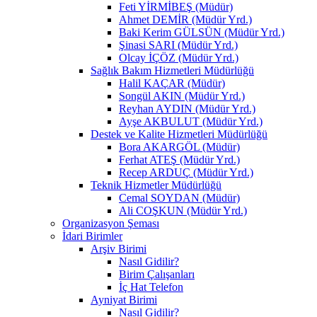
Feti YİRMİBEŞ (Müdür)
Ahmet DEMİR (Müdür Yrd.)
Baki Kerim GÜLSÜN (Müdür Yrd.)
Şinasi SARI (Müdür Yrd.)
Olcay İÇÖZ (Müdür Yrd.)
Sağlık Bakım Hizmetleri Müdürlüğü
Halil KAÇAR (Müdür)
Songül AKIN (Müdür Yrd.)
Reyhan AYDIN (Müdür Yrd.)
Ayşe AKBULUT (Müdür Yrd.)
Destek ve Kalite Hizmetleri Müdürlüğü
Bora AKARGÖL (Müdür)
Ferhat ATEŞ (Müdür Yrd.)
Recep ARDUÇ (Müdür Yrd.)
Teknik Hizmetler Müdürlüğü
Cemal SOYDAN (Müdür)
Ali COŞKUN (Müdür Yrd.)
Organizasyon Şeması
İdari Birimler
Arşiv Birimi
Nasıl Gidilir?
Birim Çalışanları
İç Hat Telefon
Ayniyat Birimi
Nasıl Gidilir?