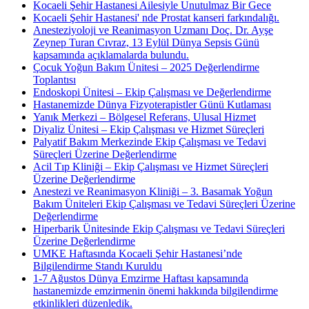
Kocaeli Şehir Hastanesi Ailesiyle Unutulmaz Bir Gece
Kocaeli Şehir Hastanesi' nde Prostat kanseri farkındalığı.
Anesteziyoloji ve Reanimasyon Uzmanı Doç. Dr. Ayşe
Zeynep Turan Cıvraz, 13 Eylül Dünya Sepsis Günü
kapsamında açıklamalarda bulundu.
Çocuk Yoğun Bakım Ünitesi – 2025 Değerlendirme
Toplantısı
Endoskopi Ünitesi – Ekip Çalışması ve Değerlendirme
Hastanemizde Dünya Fizyoterapistler Günü Kutlaması
Yanık Merkezi – Bölgesel Referans, Ulusal Hizmet
Diyaliz Ünitesi – Ekip Çalışması ve Hizmet Süreçleri
Palyatif Bakım Merkezinde Ekip Çalışması ve Tedavi
Süreçleri Üzerine Değerlendirme
Acil Tıp Kliniği – Ekip Çalışması ve Hizmet Süreçleri
Üzerine Değerlendirme
Anestezi ve Reanimasyon Kliniği – 3. Basamak Yoğun
Bakım Üniteleri Ekip Çalışması ve Tedavi Süreçleri Üzerine
Değerlendirme
Hiperbarik Ünitesinde Ekip Çalışması ve Tedavi Süreçleri
Üzerine Değerlendirme
UMKE Haftasında Kocaeli Şehir Hastanesi’nde
Bilgilendirme Standı Kuruldu
1-7 Ağustos Dünya Emzirme Haftası kapsamında
hastanemizde emzirmenin önemi hakkında bilgilendirme
etkinlikleri düzenledik.