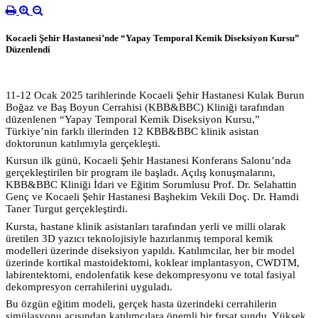
Kocaeli Şehir Hastanesi’nde “Yapay Temporal Kemik Diseksiyon Kursu”
Düzenlendi
11-12 Ocak 2025 tarihlerinde Kocaeli Şehir Hastanesi Kulak Burun
Boğaz ve Baş Boyun Cerrahisi (KBB&BBC) Kliniği tarafından
düzenlenen “Yapay Temporal Kemik Diseksiyon Kursu,”
Türkiye’nin farklı illerinden 12 KBB&BBC klinik asistan
doktorunun katılımıyla gerçekleşti.
Kursun ilk günü, Kocaeli Şehir Hastanesi Konferans Salonu’nda
gerçekleştirilen bir program ile başladı. Açılış konuşmalarını,
KBB&BBC
Kliniği İdari ve Eğitim Sorumlusu Prof. Dr. Selahattin
Genç ve Kocaeli Şehir Hastanesi Başhekim Vekili Doç. Dr. Hamdi
Taner Turgut gerçekleştirdi.
Kursta, hastane klinik asistanları tarafından yerli ve milli olarak
üretilen 3D yazıcı teknolojisiyle hazırlanmış temporal kemik
modelleri üzerinde diseksiyon yapıldı. Katılımcılar, her bir model
üzerinde kortikal mastoidektomi, koklear implantasyon, CWDTM,
labirentektomi, endolenfatik kese dekompresyonu ve total fasiyal
dekompresyon cerrahilerini uyguladı.
Bu özgün eğitim modeli, gerçek hasta üzerindeki cerrahilerin
simülasyonu açısından katılımcılara önemli bir fırsat sundu. Yüksek