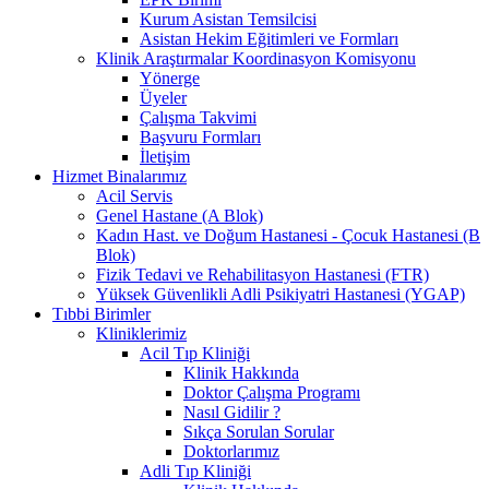
Kurum Asistan Temsilcisi
Asistan Hekim Eğitimleri ve Formları
Klinik Araştırmalar Koordinasyon Komisyonu
Yönerge
Üyeler
Çalışma Takvimi
Başvuru Formları
İletişim
Hizmet Binalarımız
Acil Servis
Genel Hastane (A Blok)
Kadın Hast. ve Doğum Hastanesi - Çocuk Hastanesi (B
Blok)
Fizik Tedavi ve Rehabilitasyon Hastanesi (FTR)
Yüksek Güvenlikli Adli Psikiyatri Hastanesi (YGAP)
Tıbbi Birimler
Kliniklerimiz
Acil Tıp Kliniği
Klinik Hakkında
Doktor Çalışma Programı
Nasıl Gidilir ?
Sıkça Sorulan Sorular
Doktorlarımız
Adli Tıp Kliniği