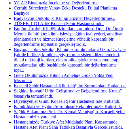
YGAP Binamızda İnceleme ve Değerlendirme
Cerrahi Süreçlerde Yapay Zeka Destekli Dijital Planlama
Başlıyor
Radyasyon Onkolojisi Kliniği Hizmet Değerlendirmesi.
TÜSEB TTO Artık Kocaeli Şehir Hastanesi’nde!
Bugün, Üroloji Kliniğimizin idari sorumlusu Doç. Dr. Ömür
Memik ile birlikte; klinik işleyiş, eğitim faaliyetleri, ameliyat
planlamaları ve hizmet süreçlerine yönelik kapsamlı bir
değerlendirme toplantısı gerçekleştirdik.
Bugün, Tıbbi Onkoloji Kliniği sorumlu hekimi Uzm. Dr. Ulaş
Işık ile birlikte; klinik işleyiş, e-order sistem düzenlemeleri,
dijital onkoloji kartları, elektronik arşivleme ve kemoterapi
uygulamaları gibi başlıklarda kapsamlı bir değerlendirme
topl...
Gebe Okulumuzda Bilinçli Anneliğe Giden Yolda Yeni
Mezunlar.
Kocaeli Şehir Hastanesi Klinik Eğitim Sorumluları Toplantısı.
Sağlıkta İnovatif Ürün Geliştirme ve Belgelendirme Kursu”
başarıyla tamamlandı.
Diyetisyenler Günü Kocaeli Şehir Hastanesi’nde Kutlandı.
Klinik İdari ve Eğitim Sorumlusu Hekimlerimizle Buluştuk.
Sağlık Bakanımız Prof. Dr. Kemal Memişoğlu, Kocaeli Şehir
Hastanemizi ziyaret etti.
Hastanemizde Türkiye Afet Müdahale Planı Kapsamında
Hastane Afet Planı Saha Tatbikatı Başarıyla Gerçekleştirildi.