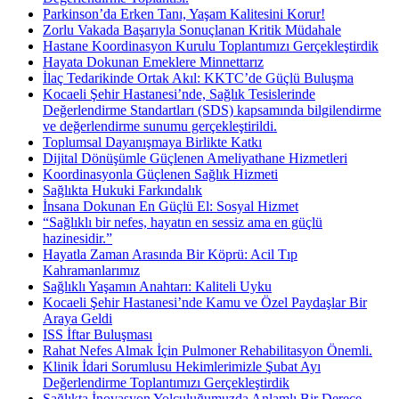
Parkinson’da Erken Tanı, Yaşam Kalitesini Korur!
Zorlu Vakada Başarıyla Sonuçlanan Kritik Müdahale
Hastane Koordinasyon Kurulu Toplantımızı Gerçekleştirdik
Hayata Dokunan Emeklere Minnettarız
İlaç Tedarikinde Ortak Akıl: KKTC’de Güçlü Buluşma
Kocaeli Şehir Hastanesi’nde, Sağlık Tesislerinde
Değerlendirme Standartları (SDS) kapsamında bilgilendirme
ve değerlendirme sunumu gerçekleştirildi.
Toplumsal Dayanışmaya Birlikte Katkı
Dijital Dönüşümle Güçlenen Ameliyathane Hizmetleri
Koordinasyonla Güçlenen Sağlık Hizmeti
Sağlıkta Hukuki Farkındalık
İnsana Dokunan En Güçlü El: Sosyal Hizmet
“Sağlıklı bir nefes, hayatın en sessiz ama en güçlü
hazinesidir.”
Hayatla Zaman Arasında Bir Köprü: Acil Tıp
Kahramanlarımız
Sağlıklı Yaşamın Anahtarı: Kaliteli Uyku
Kocaeli Şehir Hastanesi’nde Kamu ve Özel Paydaşlar Bir
Araya Geldi
ISS İftar Buluşması
Rahat Nefes Almak İçin Pulmoner Rehabilitasyon Önemli.
Klinik İdari Sorumlusu Hekimlerimizle Şubat Ayı
Değerlendirme Toplantımızı Gerçekleştirdik
Sağlıkta İnovasyon Yolculuğumuzda Anlamlı Bir Derece