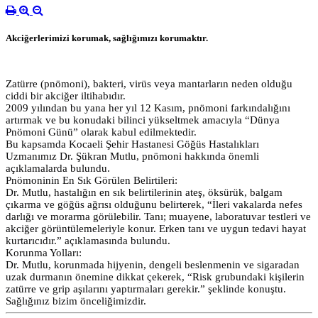
Akciğerlerimizi korumak, sağlığımızı korumaktır.
Zatürre (pnömoni), bakteri, virüs veya mantarların neden olduğu
ciddi bir akciğer iltihabıdır.
2009 yılından bu yana her yıl 12 Kasım, pnömoni farkındalığını
artırmak ve bu konudaki bilinci yükseltmek amacıyla “Dünya
Pnömoni Günü” olarak kabul edilmektedir.
Bu kapsamda Kocaeli Şehir Hastanesi Göğüs Hastalıkları
Uzmanımız Dr. Şükran Mutlu, pnömoni hakkında önemli
açıklamalarda bulundu.
P
nömoninin En Sık Görülen Belirtileri:
Dr. Mutlu, hastalığın en sık belirtilerinin ateş, öksürük, balgam
çıkarma ve göğüs ağrısı olduğunu belirterek, “İleri vakalarda nefes
darlığı ve morarma görülebilir. Tanı; muayene, laboratuvar testleri ve
akciğer görüntülemeleriyle konur. Erken tanı ve uygun tedavi hayat
kurtarıcıdır.” açıklamasında bulundu.
Korunma Yolları:
Dr. Mutlu, korunmada hijyenin, dengeli beslenmenin ve sigaradan
uzak durmanın önemine dikkat çekerek, “Risk grubundaki kişilerin
zatürre ve grip aşılarını yaptırmaları gerekir.” şeklinde konuştu.
Sağlığınız bizim önceliğimizdir.