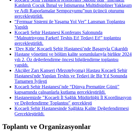
Katılımlı Çocuk İhmal ve İstismarına Multidisipliner Yaklaşım
ve Adli Raporlamalar Sempozyumu”nun üçüncü oturumu
gerçekleştirildi.
“Fermuar Sistemi ile Yaşama Yol Ver” Lansman Toplantısı
Yapıldı
Kocaeli Şehir Hastanesi Konferans Salonunda
“Malnutrisyonu Farket! Teşhis Et! Tedavi Et!” toplantısı
gerçekleştirildi.
‘Dev Kitle’ Kocaeli Şehir Hastanesi’nde Başarıyla Çıkarıldı
Hastane yönetimi ve bölüm kalite sorumlularıyla birlikte 2024
yılı 2. Öz değerlendirme öncesi bilgilendirme toplantısı
yapıldı.
Akciğer Zarı Kanseri (Mezotelyoma) Hastası Kocaeli Şehir
Hastanesi'nde Yapılan Teşhis ve Tedavi ile Bir Yıl Sonunda
Tamamen İyileşti
Kocaeli Şehir Hastanesi’nde “Dünya Prematüre Günü”
kapsamında çalışanlarla kutlama gerçekleştirildi.
Hastanemizde "Kocaeli İl Sağlık Müdürlüğü İl Koordinasyon
ve Değerlendirme Toplantısı" gerçekleşti
Kocaeli Şehir Hastanesinde Sağlıkta Kalite Değerlendirmesi
Gerçekleştirildi.
Toplantı ve Organizasyonlar