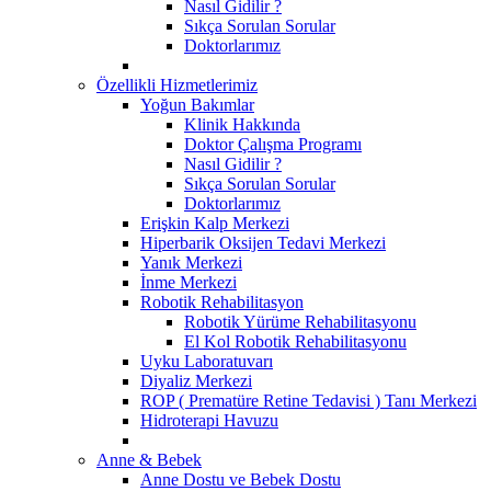
Nasıl Gidilir ?
Sıkça Sorulan Sorular
Doktorlarımız
Özellikli Hizmetlerimiz
Yoğun Bakımlar
Klinik Hakkında
Doktor Çalışma Programı
Nasıl Gidilir ?
Sıkça Sorulan Sorular
Doktorlarımız
Erişkin Kalp Merkezi
Hiperbarik Oksijen Tedavi Merkezi
Yanık Merkezi
İnme Merkezi
Robotik Rehabilitasyon
Robotik Yürüme Rehabilitasyonu
El Kol Robotik Rehabilitasyonu
Uyku Laboratuvarı
Diyaliz Merkezi
ROP ( Prematüre Retine Tedavisi ) Tanı Merkezi
Hidroterapi Havuzu
Anne & Bebek
Anne Dostu ve Bebek Dostu