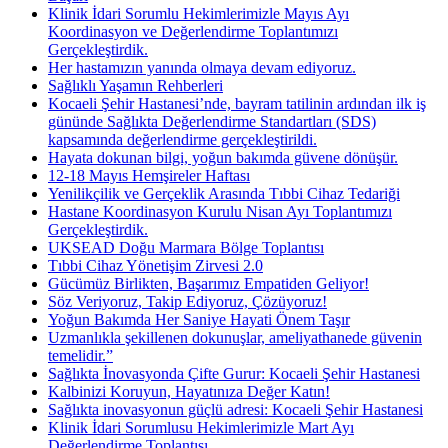
Klinik İdari Sorumlu Hekimlerimizle Mayıs Ayı
Koordinasyon ve Değerlendirme Toplantımızı
Gerçekleştirdik.
Her hastamızın yanında olmaya devam ediyoruz.
Sağlıklı Yaşamın Rehberleri
Kocaeli Şehir Hastanesi’nde, bayram tatilinin ardından ilk iş
gününde Sağlıkta Değerlendirme Standartları (SDS)
kapsamında değerlendirme gerçekleştirildi.
Hayata dokunan bilgi, yoğun bakımda güvene dönüşür.
12-18 Mayıs Hemşireler Haftası
Yenilikçilik ve Gerçeklik Arasında Tıbbi Cihaz Tedariği
Hastane Koordinasyon Kurulu Nisan Ayı Toplantımızı
Gerçekleştirdik.
UKSEAD Doğu Marmara Bölge Toplantısı
Tıbbi Cihaz Yönetişim Zirvesi 2.0
Gücümüz Birlikten, Başarımız Empatiden Geliyor!
Söz Veriyoruz, Takip Ediyoruz, Çözüyoruz!
Yoğun Bakımda Her Saniye Hayati Önem Taşır
Uzmanlıkla şekillenen dokunuşlar, ameliyathanede güvenin
temelidir.”
Sağlıkta İnovasyonda Çifte Gurur: Kocaeli Şehir Hastanesi
Kalbinizi Koruyun, Hayatınıza Değer Katın!
Sağlıkta inovasyonun güçlü adresi: Kocaeli Şehir Hastanesi
Klinik İdari Sorumlusu Hekimlerimizle Mart Ayı
Değerlendirme Toplantısı.