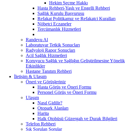
Hekim Seçme Hakkı
Hasta Rehberi-Yaşlı ve Engelli Rehberi
Sağlık Kurulu Başvurusu
Refakat Politikamız ve Refakatçi Kuralları
Nöbetçi Eczaneler
Tercümanlık Hizmetleri
Randevu Al
Laboratuvar Tetkik Sonuçları
Radyoloji Rapor Sonuçları
Acil Sağlık Hizmetleri
Koruyucu Sağlık ve Sağlığın Geliştirilmesine Yönelik
Etkinlikler
Hastane Tanıtım Rehberi
İletişim & Ulaşım
Öneri ve Görüşleriniz
Hasta Görüş ve Öneri Formu
Personel Görüş ve Öneri Formu
Ulaşım
Nasıl Gidilir?
Otopark Alanları
Harita
Halk Otobüsü Güzergah ve Durak Bilgileri
Telefon Rehberi
Sık Sorulan Sorular