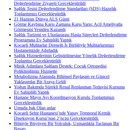
Değerlendirme Ziyareti Gerçekleştirildi
Sağlık Tesisi Değerlendirme Standartları (SDS) Hazırlık
Toplantımızı Gerçekleştirdik
21 Haziran Dünya ALS Günü
Görme Kaybına Karşı Zamana Karşı Yarış: Acil Ameliyatla
Görmesini Yeniden Kazandı
Sağlık Turizmi ve Uluslararası Hasta Süreçleri Değerlendirme
Programına Ev Sahipliği Yaptık
Kocaeli Muhtarlar Derneği İş Birliğiyle Muhtarlarımızı
Hastanemizde Ağırladık
Sağlık Hizmetlerinin Geliştirilmesine Yönelik Değerlendirme
Toplantısı Gerçekleştirildi
Minik Adımlara Sağlam Destek: Çocuk Ortopedisi
Polikliniğimiz Hizmette
Metabolizma Alanında Bilimsel Paylaşım ve Güncel
Yaklaşımlar Bir Araya Geldi
Yoğun Bakımda Sürekli Renal Replasman Tedavisi Kursuna
Ev Sahipliği Yaptık
Hastane Mayıs Ayı Koordinasyon Kurulu Toplantımızı
Gerçekleştirdik
Umuda Işık Olan anlar
Kocaeli Şehir Hastanesi’nde Yapay Temporal Kemik
Diseksiyon Kursu’nun 2’ncisi Gerçekleştirildi.
Bilgiyle Büyüyen Bir Yolculuk, Uzmanlıkla Taçlanan Bir
Başarı