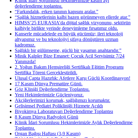
Klinik İdari Sorumlusu hekimlerimizle kasım ayı
değerlendirme toplantısı.
“Farkındalık, erken tanının kapısını aralar.”
“Sağlık hizmetlerinin kalbi bazen görünmeyen ellerde atar.”
HIMSS’25 EURASIA’da dijital sağlık vizyonunu, sektörün
kalbiyle birlikte yerinde deneyimleme fırsatımız oldu.
Kanserle mücadelede en büyük gücümüz; ileri teknoloji
altyapımız ve bu teknolojiyi şifaya dönüştüren uzman
kadromuz.
Sağlıklı bir gülümseme, güçlü bir yaşamın anahtarıdır.”
Minik Kalpler Bize Emanet: Çocuk Acil Servisimiz 7/24
Yanınızda!
2. Yoğun Bakım Hemşireliği Sertifikalı Eğitim Programı
Sertifika Töreni Gerçekleştirildi.
Ulusal Çapta Hazırlık: Afetlere Karşı Güçlü Koordinasyon!
17 Kasım Dünya Prematüre Günü.
Göz Kliniği Değerlendirme Toplantısı.
Yeni Hekimlerimizle Güçleniyoruz.
Akciğerlerimizi korumak, sağlığımızı korumaktır.
Gelişimsel Pediatri Polikliniği Hizmete Açıldı
Biyokimya Laboratuvarı Değerlendirme Toplantısı
8 Kasım Dünya Radyoloji Günü
Klinik İdari Sorumlusu Hekimlerimizle Aylık Değerlendirme
Toplantısı.
Organ Bağışı Haftası (3-9 Kasım)