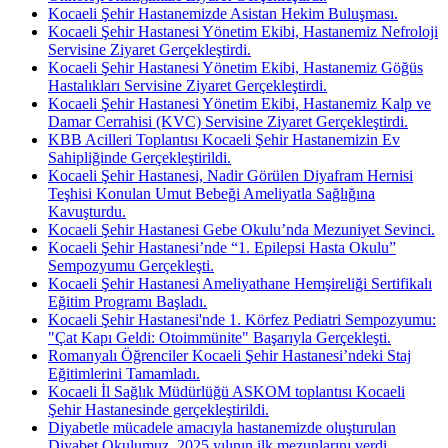
Kocaeli Şehir Hastanemizde Asistan Hekim Buluşması.
Kocaeli Şehir Hastanesi Yönetim Ekibi, Hastanemiz Nefroloji
Servisine Ziyaret Gerçekleştirdi.
Kocaeli Şehir Hastanesi Yönetim Ekibi, Hastanemiz Göğüs
Hastalıkları Servisine Ziyaret Gerçekleştirdi.
Kocaeli Şehir Hastanesi Yönetim Ekibi, Hastanemiz Kalp ve
Damar Cerrahisi (KVC) Servisine Ziyaret Gerçekleştirdi.
KBB Acilleri Toplantısı Kocaeli Şehir Hastanemizin Ev
Sahipliğinde Gerçekleştirildi.
Kocaeli Şehir Hastanesi, Nadir Görülen Diyafram Hernisi
Teşhisi Konulan Umut Bebeği Ameliyatla Sağlığına
Kavuşturdu.
Kocaeli Şehir Hastanesi Gebe Okulu’nda Mezuniyet Sevinci.
Kocaeli Şehir Hastanesi’nde “1. Epilepsi Hasta Okulu”
Sempozyumu Gerçekleşti.
Kocaeli Şehir Hastanesi Ameliyathane Hemşireliği Sertifikalı
Eğitim Programı Başladı.
Kocaeli Şehir Hastanesi'nde 1. Körfez Pediatri Sempozyumu:
"Çat Kapı Geldi: Otoimmünite" Başarıyla Gerçekleşti.
Romanyalı Öğrenciler Kocaeli Şehir Hastanesi’ndeki Staj
Eğitimlerini Tamamladı.
Kocaeli İl Sağlık Müdürlüğü ASKOM toplantısı Kocaeli
Şehir Hastanesinde gerçekleştirildi.
Diyabetle mücadele amacıyla hastanemizde oluşturulan
Diyabet Okulumuz, 2025 yılının ilk mezunlarını verdi.