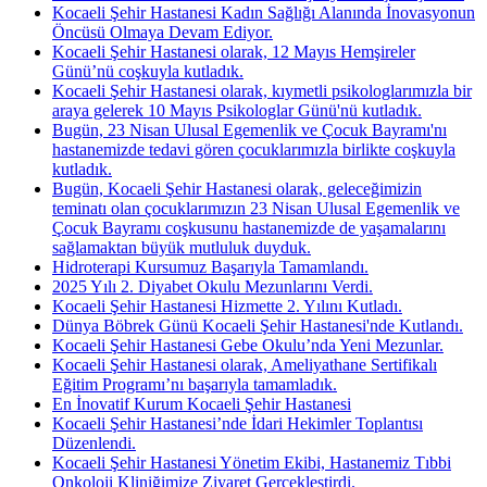
Kocaeli Şehir Hastanesi Kadın Sağlığı Alanında İnovasyonun
Öncüsü Olmaya Devam Ediyor.
Kocaeli Şehir Hastanesi olarak, 12 Mayıs Hemşireler
Günü’nü coşkuyla kutladık.
Kocaeli Şehir Hastanesi olarak, kıymetli psikologlarımızla bir
araya gelerek 10 Mayıs Psikologlar Günü'nü kutladık.
Bugün, 23 Nisan Ulusal Egemenlik ve Çocuk Bayramı'nı
hastanemizde tedavi gören çocuklarımızla birlikte coşkuyla
kutladık.
Bugün, Kocaeli Şehir Hastanesi olarak, geleceğimizin
teminatı olan çocuklarımızın 23 Nisan Ulusal Egemenlik ve
Çocuk Bayramı coşkusunu hastanemizde de yaşamalarını
sağlamaktan büyük mutluluk duyduk.
Hidroterapi Kursumuz Başarıyla Tamamlandı.
2025 Yılı 2. Diyabet Okulu Mezunlarını Verdi.
Kocaeli Şehir Hastanesi Hizmette 2. Yılını Kutladı.
Dünya Böbrek Günü Kocaeli Şehir Hastanesi'nde Kutlandı.
Kocaeli Şehir Hastanesi Gebe Okulu’nda Yeni Mezunlar.
Kocaeli Şehir Hastanesi olarak, Ameliyathane Sertifikalı
Eğitim Programı’nı başarıyla tamamladık.
En İnovatif Kurum Kocaeli Şehir Hastanesi
Kocaeli Şehir Hastanesi’nde İdari Hekimler Toplantısı
Düzenlendi.
Kocaeli Şehir Hastanesi Yönetim Ekibi, Hastanemiz Tıbbi
Onkoloji Kliniğimize Ziyaret Gerçekleştirdi.