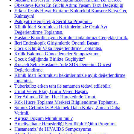
Obeziteye Karşı En Güçlü Adım: Yaşam Tarzı Değişikliği
Erken Teşhis Hayat Kurtarır: Kolorektal Kansere Karşı Geç
Kalmayın!
Psikiyatri Hemşireliği Sertifika Programı.
Klinik İdari Sorumlusu Hekimlerimizle Ocak Ayı
Değerlendirme Toplantısı.
Hastane Koordinasyon Kurulu Toplantımızı Gerçekleştirdik.
İleri Endoskopik Girişimlerde Önemli Başarı
Çocuk Kliniği Vaka Değerlendirme Toplantısı.
Kritik Bakımda Güncellemeler Sempozyumu
Çocuk Sağlığında Birlikte Güçlüyüz”
Kocaeli Şehir Hastanesi’nde SDS Denetimi Öncesi
Değerlendirme.
Klinik İdari Sorumlusu hekimlerimizle aylık değerlendirme
toplantısı.
Tüberküloz erken tanı ile tamamen tedavi edilebilir!
Umut Veren Ekip, Gurur Veren Başarı.
Her Adımda Bilim, Her Hareketinde Umut.
Kök Hücre Toplama Merkezi Bilgilendirme Toplantısı.
Sıranız Cebinizde: Beklemek Daha Kolay, Zaman Daha
Verimli.
Ağrısız Doğum Mümkün mü ?
Ameliyathane Hemşireliği Sertifikalı Eğitim Programı.
Hastanemiz’ de HIVAIDS Sempozyumu