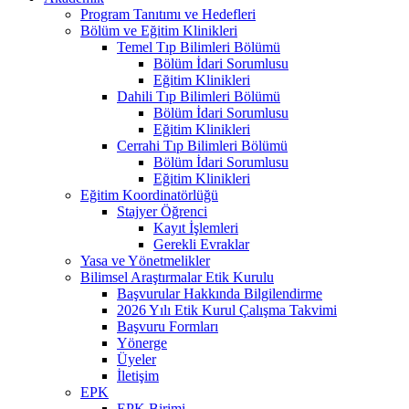
Program Tanıtımı ve Hedefleri
Bölüm ve Eğitim Klinikleri
Temel Tıp Bilimleri Bölümü
Bölüm İdari Sorumlusu
Eğitim Klinikleri
Dahili Tıp Bilimleri Bölümü
Bölüm İdari Sorumlusu
Eğitim Klinikleri
Cerrahi Tıp Bilimleri Bölümü
Bölüm İdari Sorumlusu
Eğitim Klinikleri
Eğitim Koordinatörlüğü
Stajyer Öğrenci
Kayıt İşlemleri
Gerekli Evraklar
Yasa ve Yönetmelikler
Bilimsel Araştırmalar Etik Kurulu
Başvurular Hakkında Bilgilendirme
2026 Yılı Etik Kurul Çalışma Takvimi
Başvuru Formları
Yönerge
Üyeler
İletişim
EPK
EPK Birimi