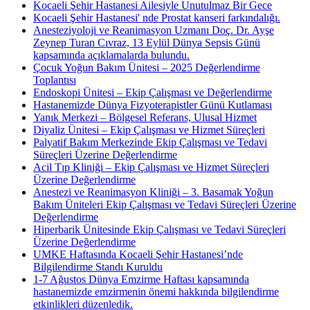
Kocaeli Şehir Hastanesi Ailesiyle Unutulmaz Bir Gece
Kocaeli Şehir Hastanesi' nde Prostat kanseri farkındalığı.
Anesteziyoloji ve Reanimasyon Uzmanı Doç. Dr. Ayşe
Zeynep Turan Cıvraz, 13 Eylül Dünya Sepsis Günü
kapsamında açıklamalarda bulundu.
Çocuk Yoğun Bakım Ünitesi – 2025 Değerlendirme
Toplantısı
Endoskopi Ünitesi – Ekip Çalışması ve Değerlendirme
Hastanemizde Dünya Fizyoterapistler Günü Kutlaması
Yanık Merkezi – Bölgesel Referans, Ulusal Hizmet
Diyaliz Ünitesi – Ekip Çalışması ve Hizmet Süreçleri
Palyatif Bakım Merkezinde Ekip Çalışması ve Tedavi
Süreçleri Üzerine Değerlendirme
Acil Tıp Kliniği – Ekip Çalışması ve Hizmet Süreçleri
Üzerine Değerlendirme
Anestezi ve Reanimasyon Kliniği – 3. Basamak Yoğun
Bakım Üniteleri Ekip Çalışması ve Tedavi Süreçleri Üzerine
Değerlendirme
Hiperbarik Ünitesinde Ekip Çalışması ve Tedavi Süreçleri
Üzerine Değerlendirme
UMKE Haftasında Kocaeli Şehir Hastanesi’nde
Bilgilendirme Standı Kuruldu
1-7 Ağustos Dünya Emzirme Haftası kapsamında
hastanemizde emzirmenin önemi hakkında bilgilendirme
etkinlikleri düzenledik.