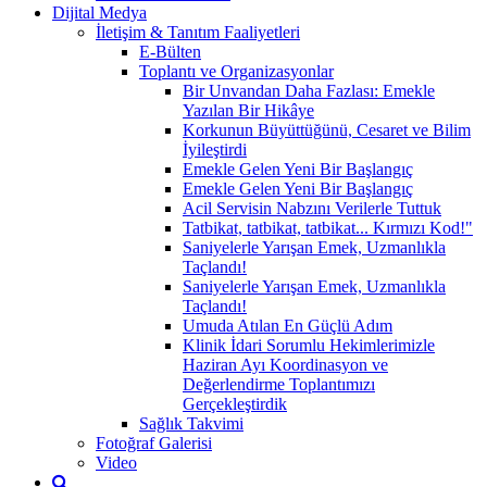
Dijital Medya
İletişim & Tanıtım Faaliyetleri
E-Bülten
Toplantı ve Organizasyonlar
Bir Unvandan Daha Fazlası: Emekle
Yazılan Bir Hikâye
Korkunun Büyüttüğünü, Cesaret ve Bilim
İyileştirdi
Emekle Gelen Yeni Bir Başlangıç
Emekle Gelen Yeni Bir Başlangıç
Acil Servisin Nabzını Verilerle Tuttuk
Tatbikat, tatbikat, tatbikat... Kırmızı Kod!"
Saniyelerle Yarışan Emek, Uzmanlıkla
Taçlandı!
Saniyelerle Yarışan Emek, Uzmanlıkla
Taçlandı!
Umuda Atılan En Güçlü Adım
Klinik İdari Sorumlu Hekimlerimizle
Haziran Ayı Koordinasyon ve
Değerlendirme Toplantımızı
Gerçekleştirdik
Sağlık Takvimi
Fotoğraf Galerisi
Video