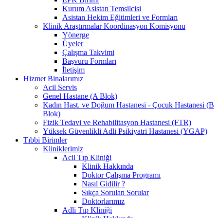
Kurum Asistan Temsilcisi
Asistan Hekim Eğitimleri ve Formları
Klinik Araştırmalar Koordinasyon Komisyonu
Yönerge
Üyeler
Çalışma Takvimi
Başvuru Formları
İletişim
Hizmet Binalarımız
Acil Servis
Genel Hastane (A Blok)
Kadın Hast. ve Doğum Hastanesi - Çocuk Hastanesi (B
Blok)
Fizik Tedavi ve Rehabilitasyon Hastanesi (FTR)
Yüksek Güvenlikli Adli Psikiyatri Hastanesi (YGAP)
Tıbbi Birimler
Kliniklerimiz
Acil Tıp Kliniği
Klinik Hakkında
Doktor Çalışma Programı
Nasıl Gidilir ?
Sıkça Sorulan Sorular
Doktorlarımız
Adli Tıp Kliniği