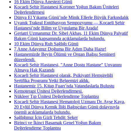
16 Ekim Dünya Anestezi Günü
Kocaeli Şehir Hastanesi Koroner Yoğun Bakım Üniteleri
Değerlendirmesi
Dünya El Yıkama Günü’nde Minik Ellerle Büyük Farkındalık
Uyanık Trakeal Entübasyon Sempozyumu — Kocaeli Şehir
Hastanesi’nde Bilim ve Uygulama Bir Arada!
Geriatri Uzmanımız Dr. Sibel Akbaş, 11 Ekim Dünya Palyatif
Bakım Günü kapsamında açıklamalarda bulundu.
10 Ekim Dünya Ruh Sağlığı Günü
7 Anne Adayımız Doğuma Bir Adım Daha Hazır!
Hastanemizde Beyin Ölümü ve Organ Bağışı Semineri
düzenlendi.
Kocaeli Şehir Hastanesi, "Anne Dostu Hastane" Unvanını
Almaya Hak Kazandı
Kocaeli Şehir Hastanesi olarak, Psikiyatri Hemşireliği
Sertifika Programı Yetki Belgemizi aldık.
Hastanemiz 15. Kitap Fuarı’nda Vatandaşlarla Buluştu
Kemoterapi Ünitesi Değerlendirmesi.
Nükleer Tıp Ünitesi Değerlendirme Toplantısı
Kocaeli Şehir Hastanesi Hematoloji Uzmanı Dr. Ayşe Kaya,
20 Eylül Dünya Kemik İliği Bağışçıları Günü dolayısıyla
önemli açıklamalarda bulundu.
Sağlığımız İçin Gizli Tehdit: Şeker
Birinci ve İkinci Basamak Genel Yoğun Bakım
Değerlendirme Toplantısı