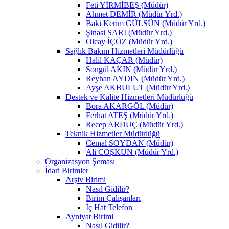
Feti YİRMİBEŞ (Müdür)
Ahmet DEMİR (Müdür Yrd.)
Baki Kerim GÜLSÜN (Müdür Yrd.)
Şinasi SARI (Müdür Yrd.)
Olcay İÇÖZ (Müdür Yrd.)
Sağlık Bakım Hizmetleri Müdürlüğü
Halil KAÇAR (Müdür)
Songül AKIN (Müdür Yrd.)
Reyhan AYDIN (Müdür Yrd.)
Ayşe AKBULUT (Müdür Yrd.)
Destek ve Kalite Hizmetleri Müdürlüğü
Bora AKARGÖL (Müdür)
Ferhat ATEŞ (Müdür Yrd.)
Recep ARDUÇ (Müdür Yrd.)
Teknik Hizmetler Müdürlüğü
Cemal SOYDAN (Müdür)
Ali COŞKUN (Müdür Yrd.)
Organizasyon Şeması
İdari Birimler
Arşiv Birimi
Nasıl Gidilir?
Birim Çalışanları
İç Hat Telefon
Ayniyat Birimi
Nasıl Gidilir?