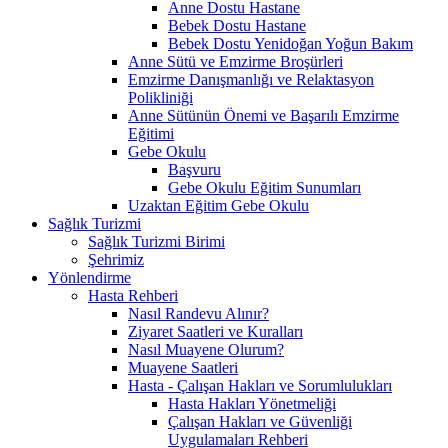
Anne Dostu Hastane
Bebek Dostu Hastane
Bebek Dostu Yenidoğan Yoğun Bakım
Anne Sütü ve Emzirme Broşürleri
Emzirme Danışmanlığı ve Relaktasyon
Polikliniği
Anne Sütünün Önemi ve Başarılı Emzirme
Eğitimi
Gebe Okulu
Başvuru
Gebe Okulu Eğitim Sunumları
Uzaktan Eğitim Gebe Okulu
Sağlık Turizmi
Sağlık Turizmi Birimi
Şehrimiz
Yönlendirme
Hasta Rehberi
Nasıl Randevu Alınır?
Ziyaret Saatleri ve Kuralları
Nasıl Muayene Olurum?
Muayene Saatleri
Hasta - Çalışan Hakları ve Sorumlulukları
Hasta Hakları Yönetmeliği
Çalışan Hakları ve Güvenliği
Uygulamaları Rehberi