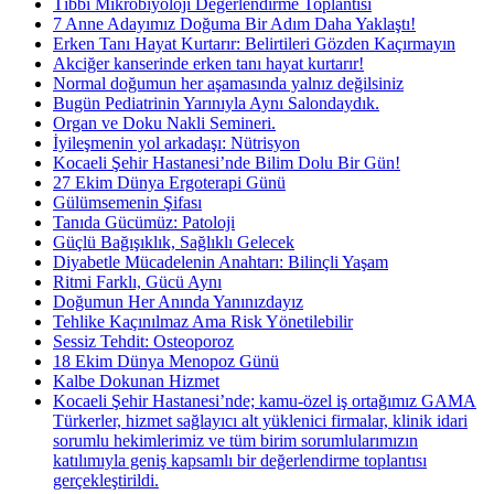
Tıbbi Mikrobiyoloji Değerlendirme Toplantısı
7 Anne Adayımız Doğuma Bir Adım Daha Yaklaştı!
Erken Tanı Hayat Kurtarır: Belirtileri Gözden Kaçırmayın
Akciğer kanserinde erken tanı hayat kurtarır!
Normal doğumun her aşamasında yalnız değilsiniz
Bugün Pediatrinin Yarınıyla Aynı Salondaydık.
Organ ve Doku Nakli Semineri.
İyileşmenin yol arkadaşı: Nütrisyon
Kocaeli Şehir Hastanesi’nde Bilim Dolu Bir Gün!
27 Ekim Dünya Ergoterapi Günü
Gülümsemenin Şifası
Tanıda Gücümüz: Patoloji
Güçlü Bağışıklık, Sağlıklı Gelecek
Diyabetle Mücadelenin Anahtarı: Bilinçli Yaşam
Ritmi Farklı, Gücü Aynı
Doğumun Her Anında Yanınızdayız
Tehlike Kaçınılmaz Ama Risk Yönetilebilir
Sessiz Tehdit: Osteoporoz
18 Ekim Dünya Menopoz Günü
Kalbe Dokunan Hizmet
Kocaeli Şehir Hastanesi’nde; kamu-özel iş ortağımız GAMA
Türkerler, hizmet sağlayıcı alt yüklenici firmalar, klinik idari
sorumlu hekimlerimiz ve tüm birim sorumlularımızın
katılımıyla geniş kapsamlı bir değerlendirme toplantısı
gerçekleştirildi.