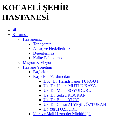
KOCAELİ ŞEHİR
HASTANESİ
Kurumsal
Hastanemiz
Tarihçemiz
Amaç ve Hedeflerimiz
Değerlerimiz
Kalite Politikamız
Misyon & Vizyon
Hastane Yönetimi
Başhekim
Başhekim Yardımcıları
Doç. Dr. Hamdi Taner TURGUT
Uz. Dr. Hatice MUTLU KAYA
Uz. Dr. Murat SOYUDURU
Uz. Dr. Şükrü KOÇKAN
Uz. Dr. Emine YURT
Uz. Dr. Cansu ALYEŞİL ÖZTURAN
Dr. Yusuf ÖZTÜRK
İdari ve Mali Hizmetler Müdürlüğü