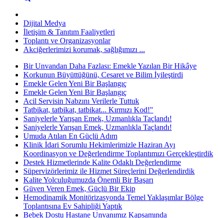
Dijital Medya
İletişim & Tanıtım Faaliyetleri
Toplantı ve Organizasyonlar
Akciğerlerimizi korumak, sağlığımızı ...
Bir Unvandan Daha Fazlası: Emekle Yazılan Bir Hikâye
Korkunun Büyüttüğünü, Cesaret ve Bilim İyileştirdi
Emekle Gelen Yeni Bir Başlangıç
Emekle Gelen Yeni Bir Başlangıç
Acil Servisin Nabzını Verilerle Tuttuk
Tatbikat, tatbikat, tatbikat... Kırmızı Kod!"
Saniyelerle Yarışan Emek, Uzmanlıkla Taçlandı!
Saniyelerle Yarışan Emek, Uzmanlıkla Taçlandı!
Umuda Atılan En Güçlü Adım
Klinik İdari Sorumlu Hekimlerimizle Haziran Ayı
Koordinasyon ve Değerlendirme Toplantımızı Gerçekleştirdik
Destek Hizmetlerinde Kalite Odaklı Değerlendirme
Süpervizörlerimiz ile Hizmet Süreçlerini Değerlendirdik
Kalite Yolculuğumuzda Önemli Bir Başarı
Güven Veren Emek, Güçlü Bir Ekip
Hemodinamik Monitörizasyonda Temel Yaklaşımlar Bölge
Toplantısına Ev Sahipliği Yaptık
Bebek Dostu Hastane Unvanımız Kapsamında