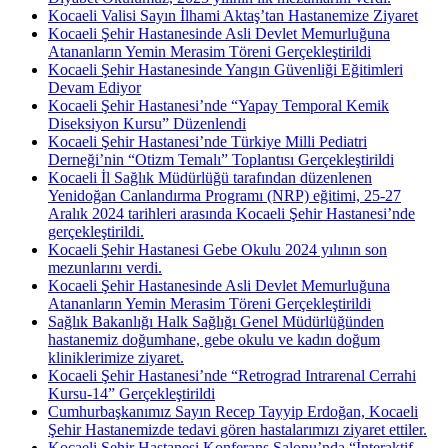
Kocaeli Valisi Sayın İlhami Aktaş’tan Hastanemize Ziyaret
Kocaeli Şehir Hastanesinde Asli Devlet Memurluğuna
Atananların Yemin Merasim Töreni Gerçekleştirildi
Kocaeli Şehir Hastanesinde Yangın Güvenliği Eğitimleri
Devam Ediyor
Kocaeli Şehir Hastanesi’nde “Yapay Temporal Kemik
Diseksiyon Kursu” Düzenlendi
Kocaeli Şehir Hastanesi’nde Türkiye Milli Pediatri
Derneği’nin “Otizm Temalı” Toplantısı Gerçekleştirildi
Kocaeli İl Sağlık Müdürlüğü tarafından düzenlenen
Yenidoğan Canlandırma Programı (NRP) eğitimi, 25-27
Aralık 2024 tarihleri arasında Kocaeli Şehir Hastanesi’nde
gerçekleştirildi.
Kocaeli Şehir Hastanesi Gebe Okulu 2024 yılının son
mezunlarını verdi.
Kocaeli Şehir Hastanesinde Asli Devlet Memurluğuna
Atananların Yemin Merasim Töreni Gerçekleştirildi
Sağlık Bakanlığı Halk Sağlığı Genel Müdürlüğünden
hastanemiz doğumhane, gebe okulu ve kadın doğum
kliniklerimize ziyaret.
Kocaeli Şehir Hastanesi’nde “Retrograd Intrarenal Cerrahi
Kursu-14” Gerçekleştirildi
Cumhurbaşkanımız Sayın Recep Tayyip Erdoğan, Kocaeli
Şehir Hastanemizde tedavi gören hastalarımızı ziyaret ettiler.
Kocaeli Şehir Hastanesi Konferans Salonu’nda “İnteraktif