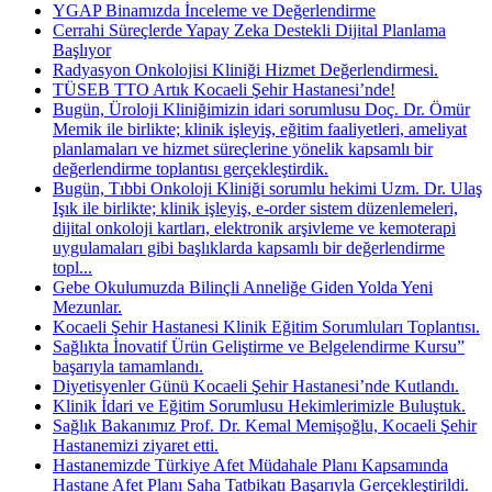
YGAP Binamızda İnceleme ve Değerlendirme
Cerrahi Süreçlerde Yapay Zeka Destekli Dijital Planlama
Başlıyor
Radyasyon Onkolojisi Kliniği Hizmet Değerlendirmesi.
TÜSEB TTO Artık Kocaeli Şehir Hastanesi’nde!
Bugün, Üroloji Kliniğimizin idari sorumlusu Doç. Dr. Ömür
Memik ile birlikte; klinik işleyiş, eğitim faaliyetleri, ameliyat
planlamaları ve hizmet süreçlerine yönelik kapsamlı bir
değerlendirme toplantısı gerçekleştirdik.
Bugün, Tıbbi Onkoloji Kliniği sorumlu hekimi Uzm. Dr. Ulaş
Işık ile birlikte; klinik işleyiş, e-order sistem düzenlemeleri,
dijital onkoloji kartları, elektronik arşivleme ve kemoterapi
uygulamaları gibi başlıklarda kapsamlı bir değerlendirme
topl...
Gebe Okulumuzda Bilinçli Anneliğe Giden Yolda Yeni
Mezunlar.
Kocaeli Şehir Hastanesi Klinik Eğitim Sorumluları Toplantısı.
Sağlıkta İnovatif Ürün Geliştirme ve Belgelendirme Kursu”
başarıyla tamamlandı.
Diyetisyenler Günü Kocaeli Şehir Hastanesi’nde Kutlandı.
Klinik İdari ve Eğitim Sorumlusu Hekimlerimizle Buluştuk.
Sağlık Bakanımız Prof. Dr. Kemal Memişoğlu, Kocaeli Şehir
Hastanemizi ziyaret etti.
Hastanemizde Türkiye Afet Müdahale Planı Kapsamında
Hastane Afet Planı Saha Tatbikatı Başarıyla Gerçekleştirildi.