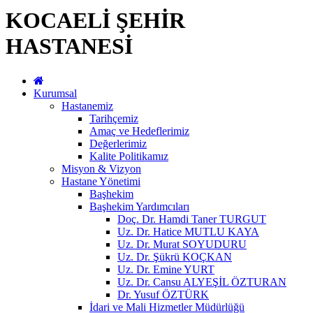
KOCAELİ ŞEHİR
HASTANESİ
Kurumsal
Hastanemiz
Tarihçemiz
Amaç ve Hedeflerimiz
Değerlerimiz
Kalite Politikamız
Misyon & Vizyon
Hastane Yönetimi
Başhekim
Başhekim Yardımcıları
Doç. Dr. Hamdi Taner TURGUT
Uz. Dr. Hatice MUTLU KAYA
Uz. Dr. Murat SOYUDURU
Uz. Dr. Şükrü KOÇKAN
Uz. Dr. Emine YURT
Uz. Dr. Cansu ALYEŞİL ÖZTURAN
Dr. Yusuf ÖZTÜRK
İdari ve Mali Hizmetler Müdürlüğü