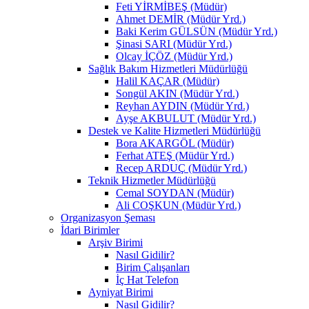
Feti YİRMİBEŞ (Müdür)
Ahmet DEMİR (Müdür Yrd.)
Baki Kerim GÜLSÜN (Müdür Yrd.)
Şinasi SARI (Müdür Yrd.)
Olcay İÇÖZ (Müdür Yrd.)
Sağlık Bakım Hizmetleri Müdürlüğü
Halil KAÇAR (Müdür)
Songül AKIN (Müdür Yrd.)
Reyhan AYDIN (Müdür Yrd.)
Ayşe AKBULUT (Müdür Yrd.)
Destek ve Kalite Hizmetleri Müdürlüğü
Bora AKARGÖL (Müdür)
Ferhat ATEŞ (Müdür Yrd.)
Recep ARDUÇ (Müdür Yrd.)
Teknik Hizmetler Müdürlüğü
Cemal SOYDAN (Müdür)
Ali COŞKUN (Müdür Yrd.)
Organizasyon Şeması
İdari Birimler
Arşiv Birimi
Nasıl Gidilir?
Birim Çalışanları
İç Hat Telefon
Ayniyat Birimi
Nasıl Gidilir?