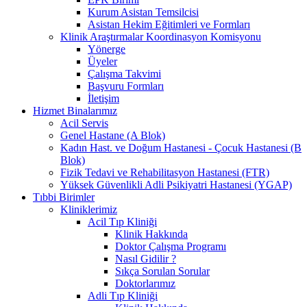
Kurum Asistan Temsilcisi
Asistan Hekim Eğitimleri ve Formları
Klinik Araştırmalar Koordinasyon Komisyonu
Yönerge
Üyeler
Çalışma Takvimi
Başvuru Formları
İletişim
Hizmet Binalarımız
Acil Servis
Genel Hastane (A Blok)
Kadın Hast. ve Doğum Hastanesi - Çocuk Hastanesi (B
Blok)
Fizik Tedavi ve Rehabilitasyon Hastanesi (FTR)
Yüksek Güvenlikli Adli Psikiyatri Hastanesi (YGAP)
Tıbbi Birimler
Kliniklerimiz
Acil Tıp Kliniği
Klinik Hakkında
Doktor Çalışma Programı
Nasıl Gidilir ?
Sıkça Sorulan Sorular
Doktorlarımız
Adli Tıp Kliniği