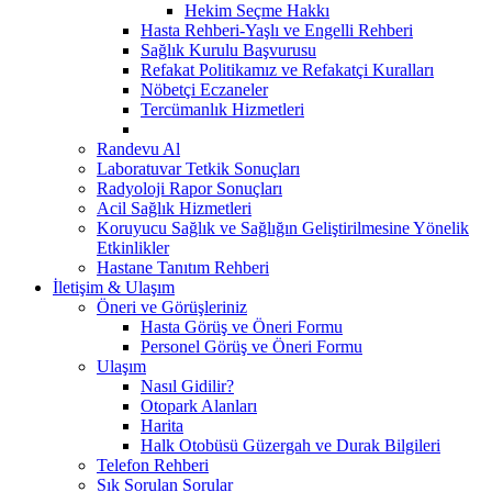
Hekim Seçme Hakkı
Hasta Rehberi-Yaşlı ve Engelli Rehberi
Sağlık Kurulu Başvurusu
Refakat Politikamız ve Refakatçi Kuralları
Nöbetçi Eczaneler
Tercümanlık Hizmetleri
Randevu Al
Laboratuvar Tetkik Sonuçları
Radyoloji Rapor Sonuçları
Acil Sağlık Hizmetleri
Koruyucu Sağlık ve Sağlığın Geliştirilmesine Yönelik
Etkinlikler
Hastane Tanıtım Rehberi
İletişim & Ulaşım
Öneri ve Görüşleriniz
Hasta Görüş ve Öneri Formu
Personel Görüş ve Öneri Formu
Ulaşım
Nasıl Gidilir?
Otopark Alanları
Harita
Halk Otobüsü Güzergah ve Durak Bilgileri
Telefon Rehberi
Sık Sorulan Sorular