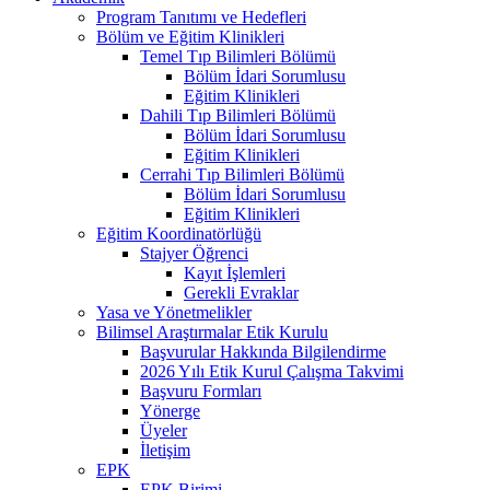
Program Tanıtımı ve Hedefleri
Bölüm ve Eğitim Klinikleri
Temel Tıp Bilimleri Bölümü
Bölüm İdari Sorumlusu
Eğitim Klinikleri
Dahili Tıp Bilimleri Bölümü
Bölüm İdari Sorumlusu
Eğitim Klinikleri
Cerrahi Tıp Bilimleri Bölümü
Bölüm İdari Sorumlusu
Eğitim Klinikleri
Eğitim Koordinatörlüğü
Stajyer Öğrenci
Kayıt İşlemleri
Gerekli Evraklar
Yasa ve Yönetmelikler
Bilimsel Araştırmalar Etik Kurulu
Başvurular Hakkında Bilgilendirme
2026 Yılı Etik Kurul Çalışma Takvimi
Başvuru Formları
Yönerge
Üyeler
İletişim
EPK
EPK Birimi