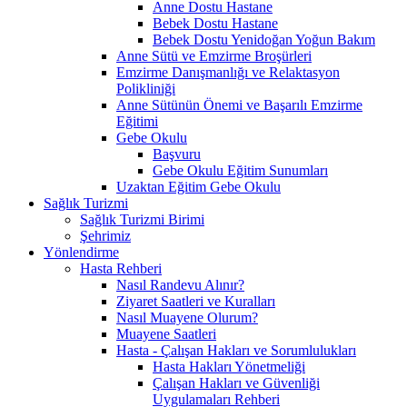
Anne Dostu Hastane
Bebek Dostu Hastane
Bebek Dostu Yenidoğan Yoğun Bakım
Anne Sütü ve Emzirme Broşürleri
Emzirme Danışmanlığı ve Relaktasyon
Polikliniği
Anne Sütünün Önemi ve Başarılı Emzirme
Eğitimi
Gebe Okulu
Başvuru
Gebe Okulu Eğitim Sunumları
Uzaktan Eğitim Gebe Okulu
Sağlık Turizmi
Sağlık Turizmi Birimi
Şehrimiz
Yönlendirme
Hasta Rehberi
Nasıl Randevu Alınır?
Ziyaret Saatleri ve Kuralları
Nasıl Muayene Olurum?
Muayene Saatleri
Hasta - Çalışan Hakları ve Sorumlulukları
Hasta Hakları Yönetmeliği
Çalışan Hakları ve Güvenliği
Uygulamaları Rehberi