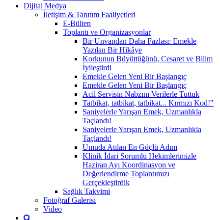
Dijital Medya
İletişim & Tanıtım Faaliyetleri
E-Bülten
Toplantı ve Organizasyonlar
Bir Unvandan Daha Fazlası: Emekle
Yazılan Bir Hikâye
Korkunun Büyüttüğünü, Cesaret ve Bilim
İyileştirdi
Emekle Gelen Yeni Bir Başlangıç
Emekle Gelen Yeni Bir Başlangıç
Acil Servisin Nabzını Verilerle Tuttuk
Tatbikat, tatbikat, tatbikat... Kırmızı Kod!"
Saniyelerle Yarışan Emek, Uzmanlıkla
Taçlandı!
Saniyelerle Yarışan Emek, Uzmanlıkla
Taçlandı!
Umuda Atılan En Güçlü Adım
Klinik İdari Sorumlu Hekimlerimizle
Haziran Ayı Koordinasyon ve
Değerlendirme Toplantımızı
Gerçekleştirdik
Sağlık Takvimi
Fotoğraf Galerisi
Video