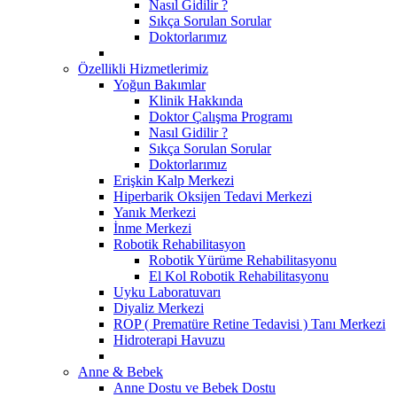
Nasıl Gidilir ?
Sıkça Sorulan Sorular
Doktorlarımız
Özellikli Hizmetlerimiz
Yoğun Bakımlar
Klinik Hakkında
Doktor Çalışma Programı
Nasıl Gidilir ?
Sıkça Sorulan Sorular
Doktorlarımız
Erişkin Kalp Merkezi
Hiperbarik Oksijen Tedavi Merkezi
Yanık Merkezi
İnme Merkezi
Robotik Rehabilitasyon
Robotik Yürüme Rehabilitasyonu
El Kol Robotik Rehabilitasyonu
Uyku Laboratuvarı
Diyaliz Merkezi
ROP ( Prematüre Retine Tedavisi ) Tanı Merkezi
Hidroterapi Havuzu
Anne & Bebek
Anne Dostu ve Bebek Dostu