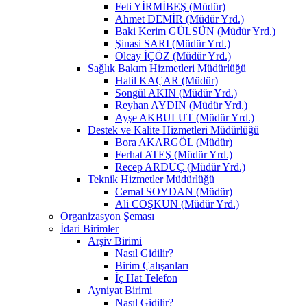
Feti YİRMİBEŞ (Müdür)
Ahmet DEMİR (Müdür Yrd.)
Baki Kerim GÜLSÜN (Müdür Yrd.)
Şinasi SARI (Müdür Yrd.)
Olcay İÇÖZ (Müdür Yrd.)
Sağlık Bakım Hizmetleri Müdürlüğü
Halil KAÇAR (Müdür)
Songül AKIN (Müdür Yrd.)
Reyhan AYDIN (Müdür Yrd.)
Ayşe AKBULUT (Müdür Yrd.)
Destek ve Kalite Hizmetleri Müdürlüğü
Bora AKARGÖL (Müdür)
Ferhat ATEŞ (Müdür Yrd.)
Recep ARDUÇ (Müdür Yrd.)
Teknik Hizmetler Müdürlüğü
Cemal SOYDAN (Müdür)
Ali COŞKUN (Müdür Yrd.)
Organizasyon Şeması
İdari Birimler
Arşiv Birimi
Nasıl Gidilir?
Birim Çalışanları
İç Hat Telefon
Ayniyat Birimi
Nasıl Gidilir?