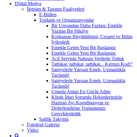
Dijital Medya
İletişim & Tanıtım Faaliyetleri
E-Bülten
Toplantı ve Organizasyonlar
Bir Unvandan Daha Fazlası: Emekle
Yazılan Bir Hikâye
Korkunun Büyüttüğünü, Cesaret ve Bilim
İyileştirdi
Emekle Gelen Yeni Bir Başlangıç
Emekle Gelen Yeni Bir Başlangıç
Acil Servisin Nabzını Verilerle Tuttuk
Tatbikat, tatbikat, tatbikat... Kırmızı Kod!"
Saniyelerle Yarışan Emek, Uzmanlıkla
Taçlandı!
Saniyelerle Yarışan Emek, Uzmanlıkla
Taçlandı!
Umuda Atılan En Güçlü Adım
Klinik İdari Sorumlu Hekimlerimizle
Haziran Ayı Koordinasyon ve
Değerlendirme Toplantımızı
Gerçekleştirdik
Sağlık Takvimi
Fotoğraf Galerisi
Video