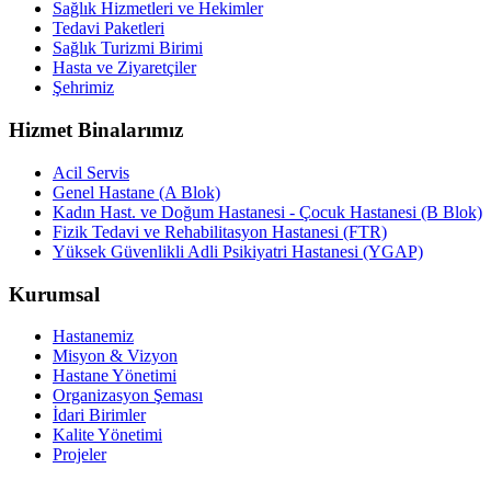
Sağlık Hizmetleri ve Hekimler
Tedavi Paketleri
Sağlık Turizmi Birimi
Hasta ve Ziyaretçiler
Şehrimiz
Hizmet Binalarımız
Acil Servis
Genel Hastane (A Blok)
Kadın Hast. ve Doğum Hastanesi - Çocuk Hastanesi (B Blok)
Fizik Tedavi ve Rehabilitasyon Hastanesi (FTR)
Yüksek Güvenlikli Adli Psikiyatri Hastanesi (YGAP)
Kurumsal
Hastanemiz
Misyon & Vizyon
Hastane Yönetimi
Organizasyon Şeması
İdari Birimler
Kalite Yönetimi
Projeler