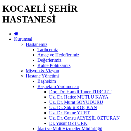
KOCAELİ ŞEHİR
HASTANESİ
Kurumsal
Hastanemiz
Tarihçemiz
Amaç ve Hedeflerimiz
Değerlerimiz
Kalite Politikamız
Misyon & Vizyon
Hastane Yönetimi
Başhekim
Başhekim Yardımcıları
Doç. Dr. Hamdi Taner TURGUT
Uz. Dr. Hatice MUTLU KAYA
Uz. Dr. Murat SOYUDURU
Uz. Dr. Şükrü KOÇKAN
Uz. Dr. Emine YURT
Uz. Dr. Cansu ALYEŞİL ÖZTURAN
Dr. Yusuf ÖZTÜRK
İdari ve Mali Hizmetler Müdürlüğü