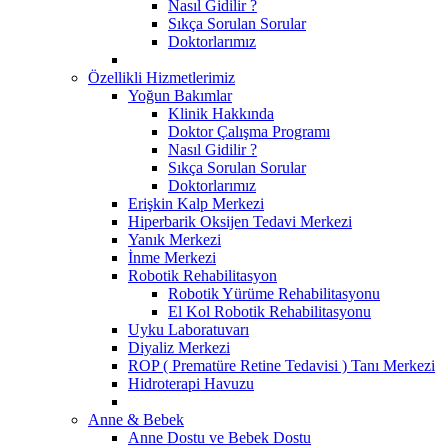
Nasıl Gidilir ?
Sıkça Sorulan Sorular
Doktorlarımız
Özellikli Hizmetlerimiz
Yoğun Bakımlar
Klinik Hakkında
Doktor Çalışma Programı
Nasıl Gidilir ?
Sıkça Sorulan Sorular
Doktorlarımız
Erişkin Kalp Merkezi
Hiperbarik Oksijen Tedavi Merkezi
Yanık Merkezi
İnme Merkezi
Robotik Rehabilitasyon
Robotik Yürüme Rehabilitasyonu
El Kol Robotik Rehabilitasyonu
Uyku Laboratuvarı
Diyaliz Merkezi
ROP ( Prematüre Retine Tedavisi ) Tanı Merkezi
Hidroterapi Havuzu
Anne & Bebek
Anne Dostu ve Bebek Dostu