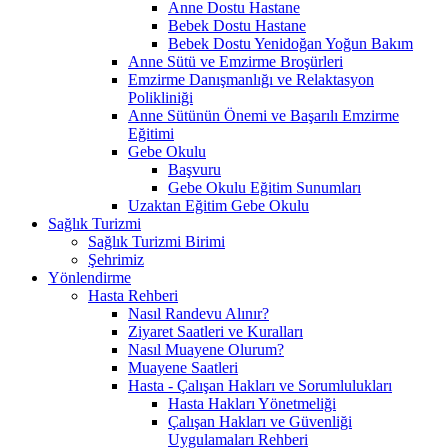
Anne Dostu Hastane
Bebek Dostu Hastane
Bebek Dostu Yenidoğan Yoğun Bakım
Anne Sütü ve Emzirme Broşürleri
Emzirme Danışmanlığı ve Relaktasyon
Polikliniği
Anne Sütünün Önemi ve Başarılı Emzirme
Eğitimi
Gebe Okulu
Başvuru
Gebe Okulu Eğitim Sunumları
Uzaktan Eğitim Gebe Okulu
Sağlık Turizmi
Sağlık Turizmi Birimi
Şehrimiz
Yönlendirme
Hasta Rehberi
Nasıl Randevu Alınır?
Ziyaret Saatleri ve Kuralları
Nasıl Muayene Olurum?
Muayene Saatleri
Hasta - Çalışan Hakları ve Sorumlulukları
Hasta Hakları Yönetmeliği
Çalışan Hakları ve Güvenliği
Uygulamaları Rehberi