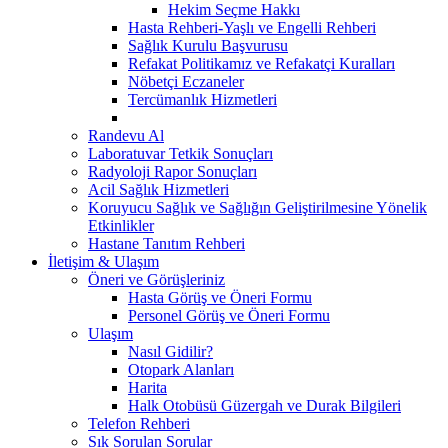
Hekim Seçme Hakkı
Hasta Rehberi-Yaşlı ve Engelli Rehberi
Sağlık Kurulu Başvurusu
Refakat Politikamız ve Refakatçi Kuralları
Nöbetçi Eczaneler
Tercümanlık Hizmetleri
Randevu Al
Laboratuvar Tetkik Sonuçları
Radyoloji Rapor Sonuçları
Acil Sağlık Hizmetleri
Koruyucu Sağlık ve Sağlığın Geliştirilmesine Yönelik
Etkinlikler
Hastane Tanıtım Rehberi
İletişim & Ulaşım
Öneri ve Görüşleriniz
Hasta Görüş ve Öneri Formu
Personel Görüş ve Öneri Formu
Ulaşım
Nasıl Gidilir?
Otopark Alanları
Harita
Halk Otobüsü Güzergah ve Durak Bilgileri
Telefon Rehberi
Sık Sorulan Sorular