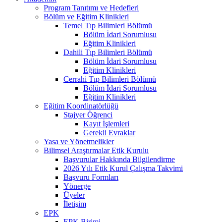
Program Tanıtımı ve Hedefleri
Bölüm ve Eğitim Klinikleri
Temel Tıp Bilimleri Bölümü
Bölüm İdari Sorumlusu
Eğitim Klinikleri
Dahili Tıp Bilimleri Bölümü
Bölüm İdari Sorumlusu
Eğitim Klinikleri
Cerrahi Tıp Bilimleri Bölümü
Bölüm İdari Sorumlusu
Eğitim Klinikleri
Eğitim Koordinatörlüğü
Stajyer Öğrenci
Kayıt İşlemleri
Gerekli Evraklar
Yasa ve Yönetmelikler
Bilimsel Araştırmalar Etik Kurulu
Başvurular Hakkında Bilgilendirme
2026 Yılı Etik Kurul Çalışma Takvimi
Başvuru Formları
Yönerge
Üyeler
İletişim
EPK
EPK Birimi