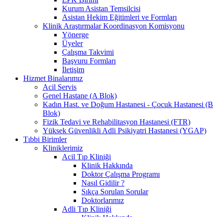
Kurum Asistan Temsilcisi
Asistan Hekim Eğitimleri ve Formları
Klinik Araştırmalar Koordinasyon Komisyonu
Yönerge
Üyeler
Çalışma Takvimi
Başvuru Formları
İletişim
Hizmet Binalarımız
Acil Servis
Genel Hastane (A Blok)
Kadın Hast. ve Doğum Hastanesi - Çocuk Hastanesi (B
Blok)
Fizik Tedavi ve Rehabilitasyon Hastanesi (FTR)
Yüksek Güvenlikli Adli Psikiyatri Hastanesi (YGAP)
Tıbbi Birimler
Kliniklerimiz
Acil Tıp Kliniği
Klinik Hakkında
Doktor Çalışma Programı
Nasıl Gidilir ?
Sıkça Sorulan Sorular
Doktorlarımız
Adli Tıp Kliniği