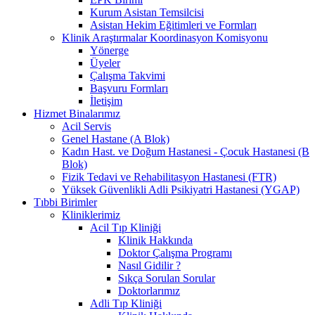
Kurum Asistan Temsilcisi
Asistan Hekim Eğitimleri ve Formları
Klinik Araştırmalar Koordinasyon Komisyonu
Yönerge
Üyeler
Çalışma Takvimi
Başvuru Formları
İletişim
Hizmet Binalarımız
Acil Servis
Genel Hastane (A Blok)
Kadın Hast. ve Doğum Hastanesi - Çocuk Hastanesi (B
Blok)
Fizik Tedavi ve Rehabilitasyon Hastanesi (FTR)
Yüksek Güvenlikli Adli Psikiyatri Hastanesi (YGAP)
Tıbbi Birimler
Kliniklerimiz
Acil Tıp Kliniği
Klinik Hakkında
Doktor Çalışma Programı
Nasıl Gidilir ?
Sıkça Sorulan Sorular
Doktorlarımız
Adli Tıp Kliniği