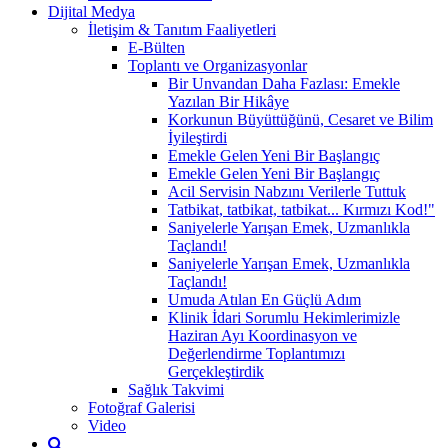
Dijital Medya
İletişim & Tanıtım Faaliyetleri
E-Bülten
Toplantı ve Organizasyonlar
Bir Unvandan Daha Fazlası: Emekle
Yazılan Bir Hikâye
Korkunun Büyüttüğünü, Cesaret ve Bilim
İyileştirdi
Emekle Gelen Yeni Bir Başlangıç
Emekle Gelen Yeni Bir Başlangıç
Acil Servisin Nabzını Verilerle Tuttuk
Tatbikat, tatbikat, tatbikat... Kırmızı Kod!"
Saniyelerle Yarışan Emek, Uzmanlıkla
Taçlandı!
Saniyelerle Yarışan Emek, Uzmanlıkla
Taçlandı!
Umuda Atılan En Güçlü Adım
Klinik İdari Sorumlu Hekimlerimizle
Haziran Ayı Koordinasyon ve
Değerlendirme Toplantımızı
Gerçekleştirdik
Sağlık Takvimi
Fotoğraf Galerisi
Video