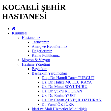
KOCAELİ ŞEHİR
HASTANESİ
Kurumsal
Hastanemiz
Tarihçemiz
Amaç ve Hedeflerimiz
Değerlerimiz
Kalite Politikamız
Misyon & Vizyon
Hastane Yönetimi
Başhekim
Başhekim Yardımcıları
Doç. Dr. Hamdi Taner TURGUT
Uz. Dr. Hatice MUTLU KAYA
Uz. Dr. Murat SOYUDURU
Uz. Dr. Şükrü KOÇKAN
Uz. Dr. Emine YURT
Uz. Dr. Cansu ALYEŞİL ÖZTURAN
Dr. Yusuf ÖZTÜRK
İdari ve Mali Hizmetler Müdürlüğü