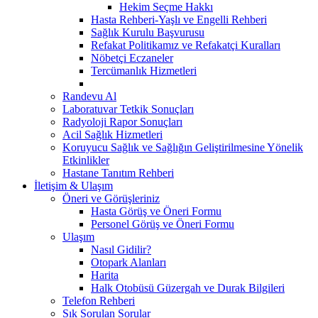
Hekim Seçme Hakkı
Hasta Rehberi-Yaşlı ve Engelli Rehberi
Sağlık Kurulu Başvurusu
Refakat Politikamız ve Refakatçi Kuralları
Nöbetçi Eczaneler
Tercümanlık Hizmetleri
Randevu Al
Laboratuvar Tetkik Sonuçları
Radyoloji Rapor Sonuçları
Acil Sağlık Hizmetleri
Koruyucu Sağlık ve Sağlığın Geliştirilmesine Yönelik
Etkinlikler
Hastane Tanıtım Rehberi
İletişim & Ulaşım
Öneri ve Görüşleriniz
Hasta Görüş ve Öneri Formu
Personel Görüş ve Öneri Formu
Ulaşım
Nasıl Gidilir?
Otopark Alanları
Harita
Halk Otobüsü Güzergah ve Durak Bilgileri
Telefon Rehberi
Sık Sorulan Sorular