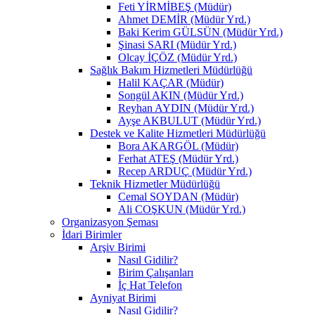
Feti YİRMİBEŞ (Müdür)
Ahmet DEMİR (Müdür Yrd.)
Baki Kerim GÜLSÜN (Müdür Yrd.)
Şinasi SARI (Müdür Yrd.)
Olcay İÇÖZ (Müdür Yrd.)
Sağlık Bakım Hizmetleri Müdürlüğü
Halil KAÇAR (Müdür)
Songül AKIN (Müdür Yrd.)
Reyhan AYDIN (Müdür Yrd.)
Ayşe AKBULUT (Müdür Yrd.)
Destek ve Kalite Hizmetleri Müdürlüğü
Bora AKARGÖL (Müdür)
Ferhat ATEŞ (Müdür Yrd.)
Recep ARDUÇ (Müdür Yrd.)
Teknik Hizmetler Müdürlüğü
Cemal SOYDAN (Müdür)
Ali COŞKUN (Müdür Yrd.)
Organizasyon Şeması
İdari Birimler
Arşiv Birimi
Nasıl Gidilir?
Birim Çalışanları
İç Hat Telefon
Ayniyat Birimi
Nasıl Gidilir?