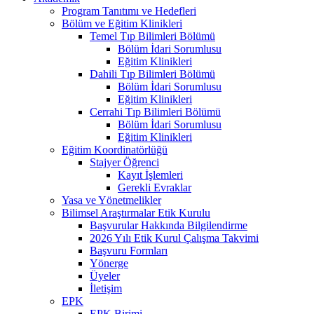
Program Tanıtımı ve Hedefleri
Bölüm ve Eğitim Klinikleri
Temel Tıp Bilimleri Bölümü
Bölüm İdari Sorumlusu
Eğitim Klinikleri
Dahili Tıp Bilimleri Bölümü
Bölüm İdari Sorumlusu
Eğitim Klinikleri
Cerrahi Tıp Bilimleri Bölümü
Bölüm İdari Sorumlusu
Eğitim Klinikleri
Eğitim Koordinatörlüğü
Stajyer Öğrenci
Kayıt İşlemleri
Gerekli Evraklar
Yasa ve Yönetmelikler
Bilimsel Araştırmalar Etik Kurulu
Başvurular Hakkında Bilgilendirme
2026 Yılı Etik Kurul Çalışma Takvimi
Başvuru Formları
Yönerge
Üyeler
İletişim
EPK
EPK Birimi