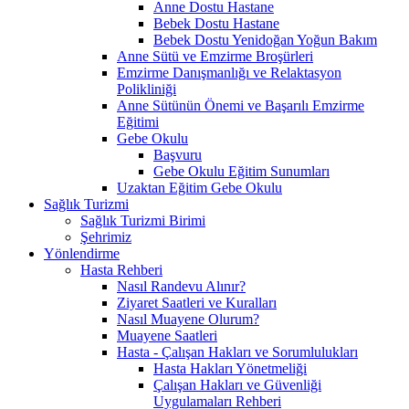
Anne Dostu Hastane
Bebek Dostu Hastane
Bebek Dostu Yenidoğan Yoğun Bakım
Anne Sütü ve Emzirme Broşürleri
Emzirme Danışmanlığı ve Relaktasyon
Polikliniği
Anne Sütünün Önemi ve Başarılı Emzirme
Eğitimi
Gebe Okulu
Başvuru
Gebe Okulu Eğitim Sunumları
Uzaktan Eğitim Gebe Okulu
Sağlık Turizmi
Sağlık Turizmi Birimi
Şehrimiz
Yönlendirme
Hasta Rehberi
Nasıl Randevu Alınır?
Ziyaret Saatleri ve Kuralları
Nasıl Muayene Olurum?
Muayene Saatleri
Hasta - Çalışan Hakları ve Sorumlulukları
Hasta Hakları Yönetmeliği
Çalışan Hakları ve Güvenliği
Uygulamaları Rehberi