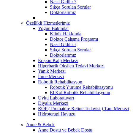
Nasıl Gidilir ?
Sıkça Sorulan Sorular
Doktorlarımız
Özellikli Hizmetlerimiz
Yoğun Bakımlar
Klinik Hakkında
Doktor Çalışma Programı
Nasıl Gidilir ?
Sıkça Sorulan Sorular
Doktorlarımız
Erişkin Kalp Merkezi
Hiperbarik Oksijen Tedavi Merkezi
Yanık Merkezi
İnme Merkezi
Robotik Rehabilitasyon
Robotik Yürüme Rehabilitasyonu
El Kol Robotik Rehabilitasyonu
Uyku Laboratuvarı
Diyaliz Merkezi
ROP ( Prematüre Retine Tedavisi ) Tanı Merkezi
Hidroterapi Havuzu
Anne & Bebek
Anne Dostu ve Bebek Dostu